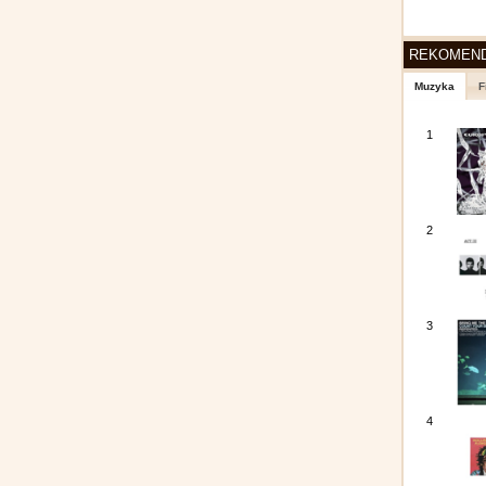
REKOMEN
Muzyka
F
1
2
3
4