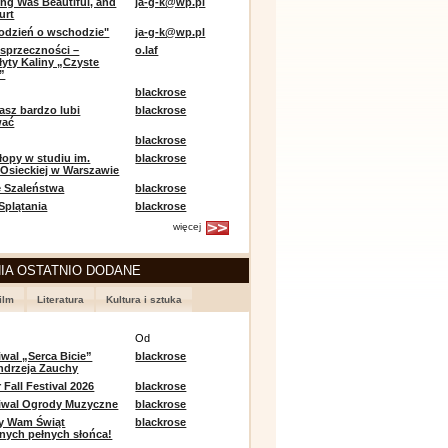
ing Was Beautiful, and
ja-g-k@wp.pl
urt
odzień o wschodzie"
ja-g-k@wp.pl
sprzeczności –
o.laf
łyty Kaliny „Czyste
”
blackrose
asz bardzo lubi
blackrose
wać
blackrose
opy w studiu im.
blackrose
 Osieckiej w Warszawie
 Szaleństwa
blackrose
 Splątania
blackrose
więcej
IA OSTATNIO DODANE
ilm
Literatura
Kultura i sztuka
e
Od
iwal „Serca Bicie”
blackrose
ndrzeja Zauchy
Fall Festival 2026
blackrose
tiwal Ogrody Muzyczne
blackrose
y Wam Świąt
blackrose
nych pełnych słońca!