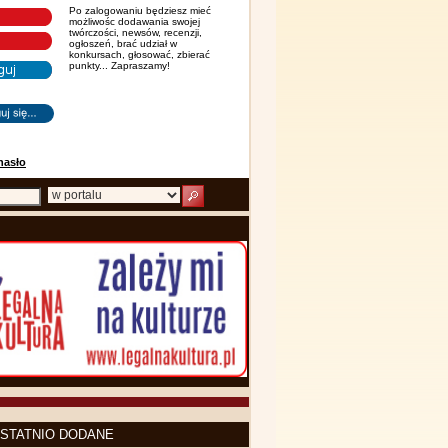
Po zalogowaniu będziesz mieć
możliwośc dodawania swojej
twórczości, newsów, recenzji,
ogłoszeń, brać udział w
konkursach, głosować, zbierać
punkty... Zapraszamy!
hasło
STATNIO DODANE