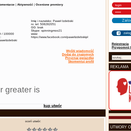
omentarze
|
Aktywność
|
Ocenione premiery
Imię i nazwisko: Paweł Izdebski
nr. tel: 508282051
GG: brak
Skype: spinningmoo21
,9 / 100000
www:
:
https://www.facebook.com/pawelizdebskipl
pawelizdebski
Rejestracja
Przypomnij 
Wyślij wiadomość
Dodaj do znajomych
Przyznaj gwiazdkę
Skomentuj profil
REKLAMA
r greater is
kup utwór
oceń utwór:
UTWORY O