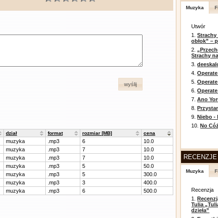
Muzyka
F
Utwór
1.
Strachy
obłok” – 
2.
„Przech
Strachy na
3.
deeska
4.
Operate
5.
Operat
wyślij
6.
Operate 
7.
Ano Yor
8.
Przysta
9.
Niebo -
10.
No Cóż
dział
format
rozmiar [MB]
cena
muzyka
.mp3
6
10.0
muzyka
.mp3
7
10.0
RECENZJE
muzyka
.mp3
7
10.0
muzyka
.mp3
5
50.0
Muzyka
F
muzyka
.mp3
5
300.0
muzyka
.mp3
3
400.0
Recenzja
muzyka
.mp3
6
500.0
1.
Recenzj
Tulia „Tu
dzieła”