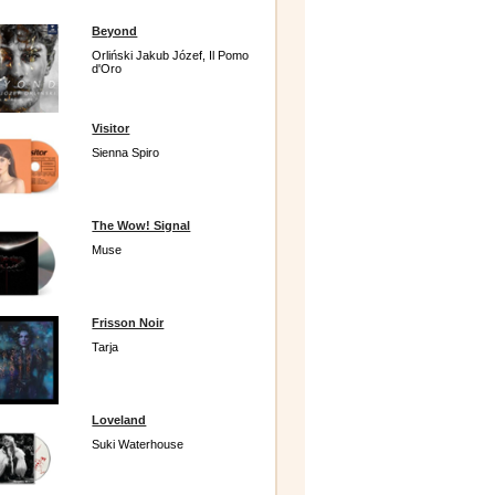
Beyond
Orliński Jakub Józef, Il Pomo
d'Oro
Visitor
Sienna Spiro
The Wow! Signal
Muse
Frisson Noir
Tarja
Loveland
Suki Waterhouse