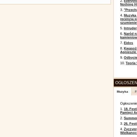
2.
Everyth
Nothing H
3.
"Przech
4.
Muzyka 
recenzja p
szumienie
5.
Intruder
6.
Naród n
kamienio
7.
Eidos
8.
Kwasożł
Agnieszki
9.
Odbycie
10.
Teoria
OGŁOSZEN
Muzyka
F
Ogłoszeni
1.
18. Fest
Pamięci A
2.
Summer 
3.
26. Fes
4.
Życzym
Wielkanoc