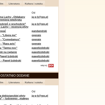
ilm
Literatura
Kultura i sztuka
Od
 na Lachy „Obłąkany
ja-g-k@wp.pl
premiera teledysku
odzień o wschodzie”
ja-g-k@wp.pl
 Lachy – recenzja płyty
lować
pandaredski
 - "Libera me"
operate
e - "Comedamus"
operate
- "Rara avis"
operate
u "Tamta noc"
pawelizdebski
nki na żądanie
pawelizdebski
 Paweł Izdebski
pawelizdebski
 - Paweł Izdebski
pawelizdebski
więcej
 OSTATNIO DODANE
ilm
Literatura
Kultura i sztuka
Od
a debiutanckiej płyty
ja-g-k@wp.pl
lia” – ludowego „małego