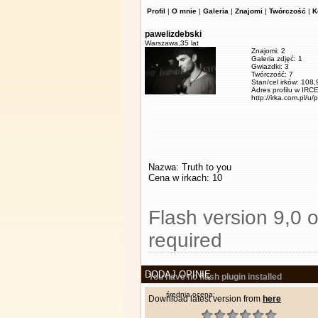
Profil
|
O mnie
|
Galeria
|
Znajomi
|
Twórczość
|
K
pawelizdebski
Warszawa,
35 lat
Znajomi: 2
Galeria zdjęć: 1
Gwiazdki: 3
Twórczość: 7
Stan/cel irków: 108
Adres profilu w IRCE
http://irka.com.pl/u/
Nazwa: Truth to you
Cena w irkach: 10
Flash version 9,0 o
required
DODAJ OPINIĘ
You have no flash plugin installed
średnia ocena:
Download latest version from
here