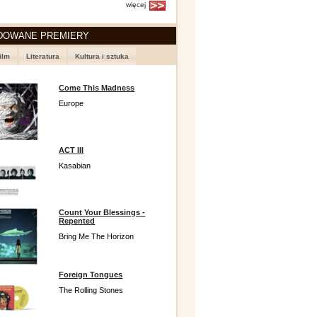
więcej
DOWANE PREMIERY
ilm
Literatura
Kultura i sztuka
Come This Madness
Europe
ACT III
Kasabian
Count Your Blessings -
Repented
Bring Me The Horizon
Foreign Tongues
The Rolling Stones