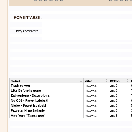
KOMENTARZE:
Twój komentarz:
nazwa
dział
format
Truth to you
muzyka
.mp3
Like Before is gone
muzyka
.mp3
Zabroniona - Dozwolona
muzyka
.mp3
No Cóż - Paweł Izdebski
muzyka
.mp3
Niebo - Paweł Izdebski
muzyka
.mp3
Przystanki na żądanie
muzyka
.mp3
Ano Yoru "Tamta noc"
muzyka
.mp3