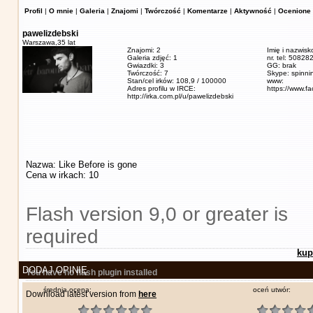
Profil
|
O mnie
|
Galeria
|
Znajomi
|
Twórczość
|
Komentarze
|
Aktywność
|
Ocenione 
pawelizdebski
Warszawa,
35 lat
Znajomi: 2
Imię i nazwisk
Galeria zdjęć: 1
nr. tel: 5082
Gwiazdki: 3
GG: brak
Twórczość: 7
Skype: spinn
Stan/cel irków: 108,9 / 100000
www:
Adres profilu w IRCE:
https://www.f
http://irka.com.pl/u/pawelizdebski
Nazwa: Like Before is gone
Cena w irkach: 10
Flash version 9,0 or greater is
required
kup
DODAJ OPINIĘ
You have no flash plugin installed
średnia ocena:
oceń utwór:
Download latest version from
here