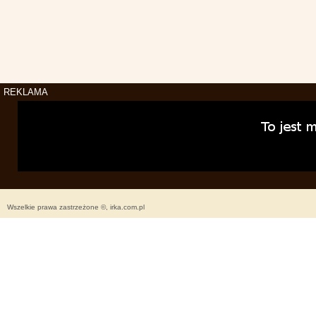
REKLAMA
Wszelkie prawa zastrzeżone ©, irka.com.pl