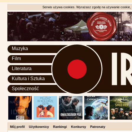
Serwis używa cookies. Wyrażasz zgodę na używanie cookie, zg
Muzyka
Film
Literatura
Kultura i Sztuka
Społeczność
Mój profil
Użytkownicy
Rankingi
Konkursy
Patronaty