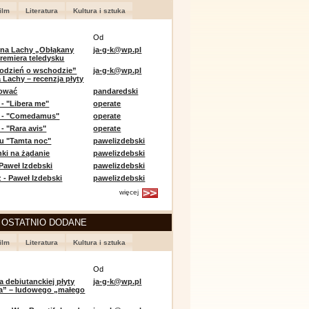
ilm
Literatura
Kultura i sztuka
Od
 na Lachy „Obłąkany
ja-g-k@wp.pl
premiera teledysku
odzień o wschodzie”
ja-g-k@wp.pl
 Lachy – recenzja płyty
lować
pandaredski
 - "Libera me"
operate
e - "Comedamus"
operate
- "Rara avis"
operate
u "Tamta noc"
pawelizdebski
nki na żądanie
pawelizdebski
 Paweł Izdebski
pawelizdebski
 - Paweł Izdebski
pawelizdebski
więcej
 OSTATNIO DODANE
ilm
Literatura
Kultura i sztuka
Od
a debiutanckiej płyty
ja-g-k@wp.pl
lia” – ludowego „małego