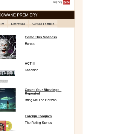
więcej
DOWANE PREMIERY
ilm
Literatura
Kultura i sztuka
Come This Madness
Europe
ACT III
Kasabian
Count Your Blessings -
Repented
Bring Me The Horizon
Foreign Tongues
The Rolling Stones