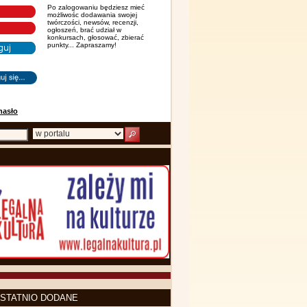
Po zalogowaniu będziesz mieć
możliwośc dodawania swojej
twórczości, newsów, recenzji,
ogłoszeń, brać udział w
konkursach, głosować, zbierać
punkty... Zapraszamy!
hasło
STATNIO DODANE