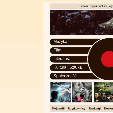
Serwis używa cookies. Wyr
Muzyka
Film
Literatura
Kultura i Sztuka
Społeczność
Mój profil
Użytkownicy
Rankingi
Konku