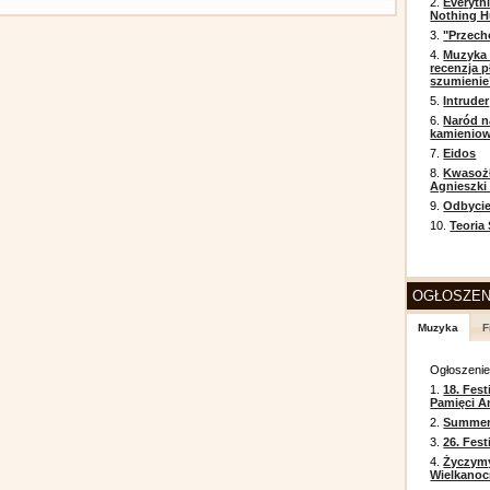
2.
Everyth
Nothing H
3.
"Przech
4.
Muzyka 
recenzja p
szumienie
5.
Intruder
6.
Naród n
kamienio
7.
Eidos
8.
Kwasożł
Agnieszki
9.
Odbycie
10.
Teoria
OGŁOSZEN
Muzyka
F
Ogłoszeni
1.
18. Fest
Pamięci A
2.
Summer 
3.
26. Fes
4.
Życzym
Wielkanoc