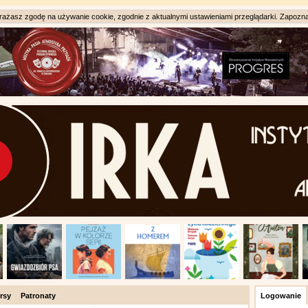
ażasz zgodę na używanie cookie, zgodnie z aktualnymi ustawieniami przeglądarki. Zapozna
rsy
Patronaty
Logowanie