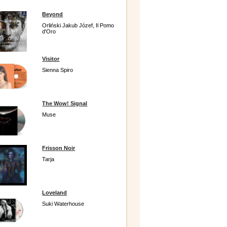
Beyond
Orliński Jakub Józef, Il Pomo
d'Oro
Visitor
Sienna Spiro
The Wow! Signal
Muse
Frisson Noir
Tarja
Loveland
Suki Waterhouse