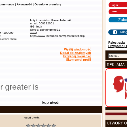
omentarze
|
Aktywność
|
Ocenione premiery
Imię i nazwisko: Paweł Izdebski
nr. tel: 508282051
GG: brak
Skype: spinningmoo21
,9 / 100000
www:
:
https://www.facebook.com/pawelizdebskipl
pawelizdebski
Rejestracja
Przypomnij 
Wyślij wiadomość
Dodaj do znajomych
Przyznaj gwiazdkę
Skomentuj profil
REKLAMA
r greater is
kup utwór
oceń utwór:
UTWORY O