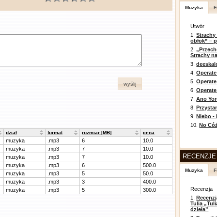
Muzyka
F
Utwór
1.
Strachy
obłok” – 
2.
„Przech
Strachy na
3.
deeska
4.
Operate
5.
Operat
wyślij
6.
Operate 
7.
Ano Yor
8.
Przysta
9.
Niebo -
10.
No Cóż
dział
format
rozmiar [MB]
cena
muzyka
.mp3
6
10.0
muzyka
.mp3
7
10.0
RECENZJE
muzyka
.mp3
7
10.0
muzyka
.mp3
6
500.0
Muzyka
F
muzyka
.mp3
5
50.0
muzyka
.mp3
3
400.0
Recenzja
muzyka
.mp3
5
300.0
1.
Recenzj
Tulia „Tu
dzieła”