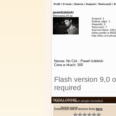
Profil
|
O mnie
|
Galeria
|
Znajomi
|
Twórczość
|
K
pawelizdebski
Warszawa,
35 lat
Znajomi: 2
Galeria zdjęć: 1
Gwiazdki: 3
Twórczość: 7
Stan/cel irków: 108
Adres profilu w IRCE
http://irka.com.pl/u/
Nazwa: No Cóż - Paweł Izdebski
Cena w irkach: 500
Flash version 9,0 o
required
DODAJ OPINIĘ
You have no flash plugin installed
średnia ocena:
Download latest version from
here