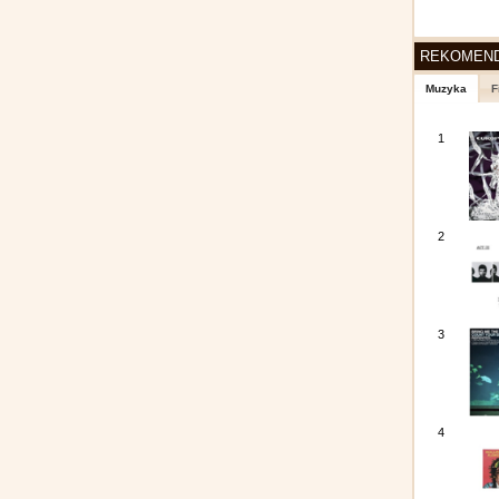
REKOMEN
Muzyka
F
1
2
3
4