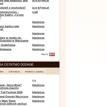
ing Was Beautiful, and
ja-g-k@wp.pl
urt
odzień o wschodzie"
ja-g-k@wp.pl
sprzeczności –
o.laf
łyty Kaliny „Czyste
”
blackrose
asz bardzo lubi
blackrose
wać
blackrose
opy w studiu im.
blackrose
 Osieckiej w Warszawie
 Szaleństwa
blackrose
 Splątania
blackrose
więcej
IA OSTATNIO DODANE
ilm
Literatura
Kultura i sztuka
e
Od
iwal „Serca Bicie”
blackrose
ndrzeja Zauchy
Fall Festival 2026
blackrose
tiwal Ogrody Muzyczne
blackrose
y Wam Świąt
blackrose
nych pełnych słońca!