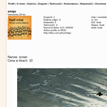
Profil
|
O mnie
|
Galeria
|
Znajomi
|
Twórczość
|
Komentarze
|
Aktywność
|
Ocenione 
amigo
warszawa,
38 lat
Znajomi: 1
Imię i nazwisk
Galeria zdjęć: 0
nr. tel:
Gwiazdki: 0
GG: brak
Twórczość: 4
Skype: brak
Stan/cel irków: 9,9 / 60000
www: brak
Adres profilu w IRCE:
http://irka.com.pl/u/amigo
Nazwa: ocean
Cena w irkach: 10