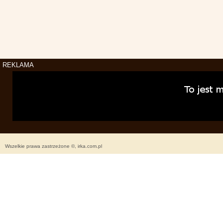
REKLAMA
Wszelkie prawa zastrzeżone ©, irka.com.pl