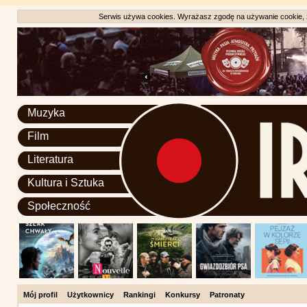
Serwis używa cookies. Wyrażasz zgodę na używanie cookie, zg
Muzyka
Film
Literatura
Kultura i Sztuka
Społeczność
Mój profil
Użytkownicy
Rankingi
Konkursy
Patronaty