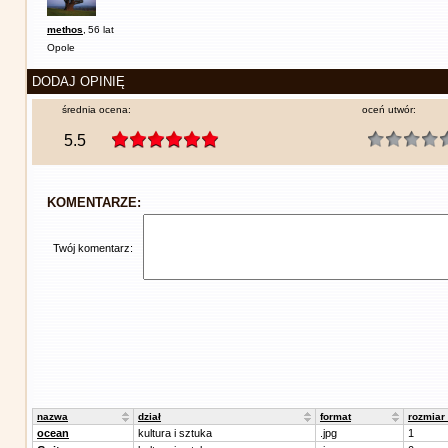
methos
,
56 lat
Opole
DODAJ OPINIĘ
średnia ocena:
oceń utwór:
5.5
KOMENTARZE:
Twój komentarz:
nazwa
dział
format
rozmiar
ocean
kultura i sztuka
.jpg
1