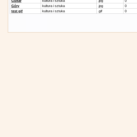
Guitar
kultura i sztuka
.jpg
0
Góry
kultura i sztuka
.jpg
0
test gif
kultura i sztuka
.gif
0