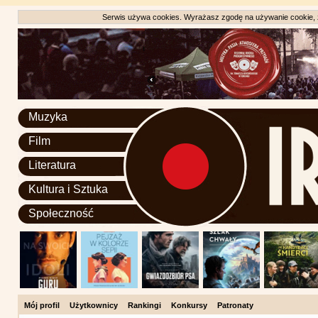
Serwis używa cookies. Wyrażasz zgodę na używanie cookie, zg
Muzyka
Film
Literatura
Kultura i Sztuka
Społeczność
Mój profil
Użytkownicy
Rankingi
Konkursy
Patronaty