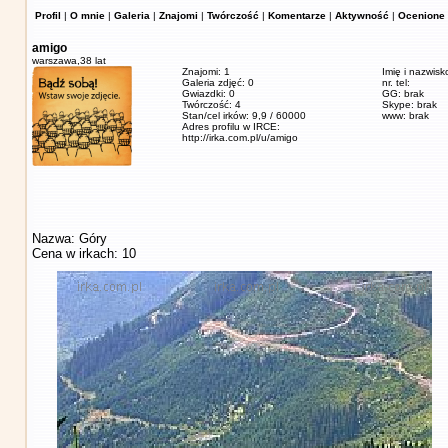
Profil
|
O mnie
|
Galeria
|
Znajomi
|
Twórczość
|
Komentarze
|
Aktywność
|
Ocenione 
amigo
warszawa,
38 lat
Znajomi: 1
Imię i nazwisk
Galeria zdjęć: 0
nr. tel:
Gwiazdki: 0
GG: brak
Twórczość: 4
Skype: brak
Stan/cel irków: 9,9 / 60000
www: brak
Adres profilu w IRCE:
http://irka.com.pl/u/amigo
Nazwa: Góry
Cena w irkach: 10