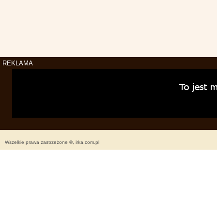
REKLAMA
Wszelkie prawa zastrzeżone ©, irka.com.pl