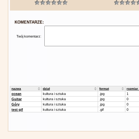
KOMENTARZE:
Twój komentarz:
nazwa
dział
format
rozmiar
ocean
kultura i sztuka
.jpg
1
Guitar
kultura i sztuka
.jpg
0
Góry
kultura i sztuka
.jpg
0
test gif
kultura i sztuka
.gif
0