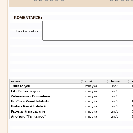
KOMENTARZE:
Twój komentarz:
nazwa
dział
format
Truth to you
muzyka
.mp3
Like Before is gone
muzyka
.mp3
Zabroniona - Dozwolona
muzyka
.mp3
No Cóż - Paweł Izdebski
muzyka
.mp3
Niebo - Paweł Izdebski
muzyka
.mp3
Przystanki na żądanie
muzyka
.mp3
Ano Yoru "Tamta noc"
muzyka
.mp3