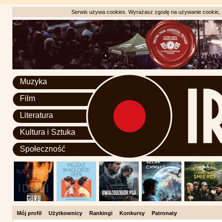
Serwis używa cookies. Wyrażasz zgodę na używanie cookie, zg
Muzyka
Film
Literatura
Kultura i Sztuka
Społeczność
Mój profil
Użytkownicy
Rankingi
Konkursy
Patronaty