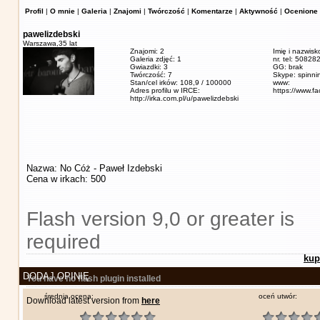
Profil
|
O mnie
|
Galeria
|
Znajomi
|
Twórczość
|
Komentarze
|
Aktywność
|
Ocenione 
pawelizdebski
Warszawa,
35 lat
Znajomi: 2
Imię i nazwisk
Galeria zdjęć: 1
nr. tel: 5082
Gwiazdki: 3
GG: brak
Twórczość: 7
Skype: spinn
Stan/cel irków: 108,9 / 100000
www:
Adres profilu w IRCE:
https://www.f
http://irka.com.pl/u/pawelizdebski
Nazwa: No Cóż - Paweł Izdebski
Cena w irkach: 500
Flash version 9,0 or greater is
required
kup
DODAJ OPINIĘ
You have no flash plugin installed
średnia ocena:
oceń utwór:
Download latest version from
here