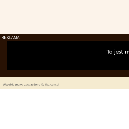
REKLAMA
Wszelkie prawa zastrzeżone ©, irka.com.pl