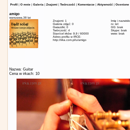
Profil
|
O mnie
|
Galeria
|
Znajomi
|
Twórczość
|
Komentarze
|
Aktywność
|
Ocenione 
amigo
warszawa,
38 lat
Znajomi: 1
Imię i nazwisk
Galeria zdjęć: 0
nr. tel:
Gwiazdki: 0
GG: brak
Twórczość: 4
Skype: brak
Stan/cel irków: 9,9 / 60000
www: brak
Adres profilu w IRCE:
http://irka.com.pl/u/amigo
Nazwa: Guitar
Cena w irkach: 10