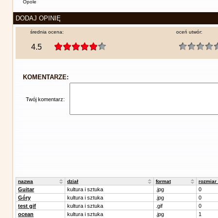
Opole
DODAJ OPINIĘ
średnia ocena:
oceń utwór:
4.5
KOMENTARZE:
Twój komentarz:
nazwa
dział
format
rozmiar
Guitar
kultura i sztuka
.jpg
0
Góry
kultura i sztuka
.jpg
0
test gif
kultura i sztuka
.gif
0
ocean
kultura i sztuka
.jpg
1