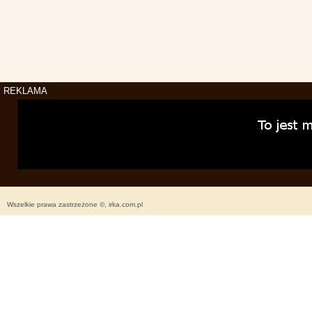
REKLAMA
Wszelkie prawa zastrzeżone ©, irka.com.pl