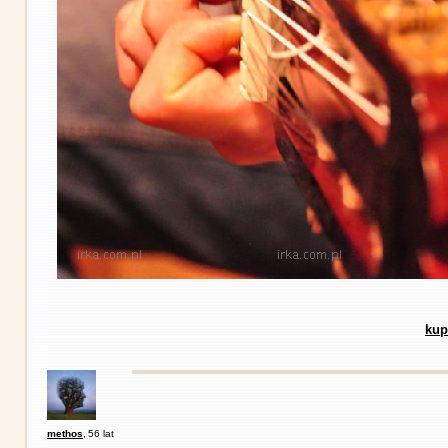
kup
methos
,
56 lat