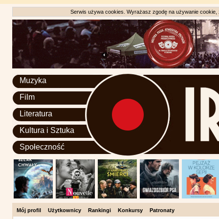
Serwis używa cookies. Wyrażasz zgodę na używanie cookie, zg
Muzyka
Film
Literatura
Kultura i Sztuka
Społeczność
Mój profil
Użytkownicy
Rankingi
Konkursy
Patronaty