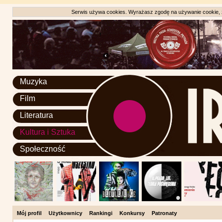
Serwis używa cookies. Wyrażasz zgodę na używanie cookie, zg
Muzyka
Film
Literatura
Kultura i Sztuka
Społeczność
Mój profil
Użytkownicy
Rankingi
Konkursy
Patronaty