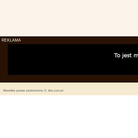
REKLAMA
Wszelkie prawa zastrzeżone ©, irka.com.pl