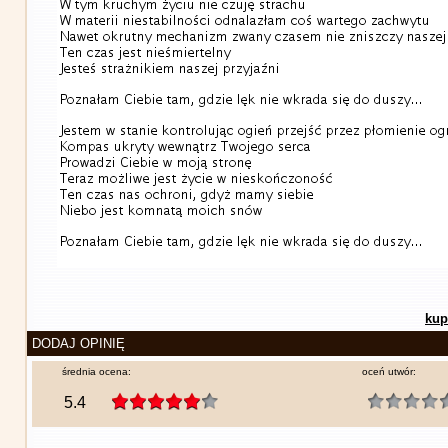
kup
DODAJ OPINIĘ
średnia ocena:
oceń utwór:
5.4