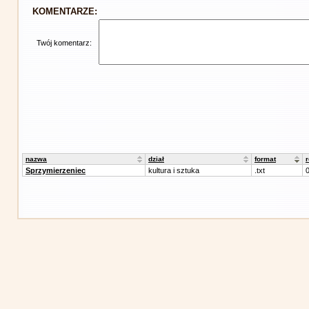
KOMENTARZE:
Twój komentarz:
nazwa
dział
format
Sprzymierzeniec
kultura i sztuka
.txt