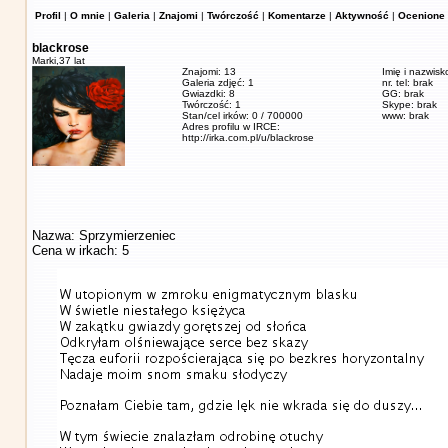
Profil
|
O mnie
|
Galeria
|
Znajomi
|
Twórczość
|
Komentarze
|
Aktywność
|
Ocenione 
blackrose
Marki,
37 lat
Znajomi: 13
Imię i nazwisk
Galeria zdjęć: 1
nr. tel: brak
Gwiazdki: 8
GG: brak
Twórczość: 1
Skype: brak
Stan/cel irków: 0 / 700000
www: brak
Adres profilu w IRCE:
http://irka.com.pl/u/blackrose
Nazwa: Sprzymierzeniec
Cena w irkach: 5