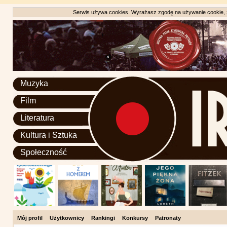
Serwis używa cookies. Wyrażasz zgodę na używanie cookie, zg
Muzyka
Film
Literatura
Kultura i Sztuka
Społeczność
Mój profil
Użytkownicy
Rankingi
Konkursy
Patronaty