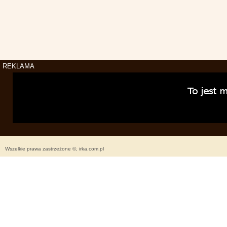
REKLAMA
Wszelkie prawa zastrzeżone ©, irka.com.pl