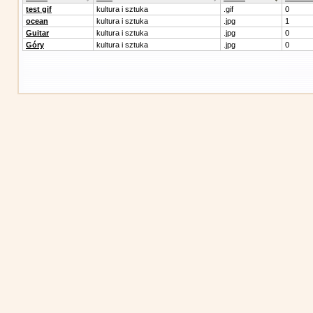
test gif
kultura i sztuka
.gif
0
ocean
kultura i sztuka
.jpg
1
Guitar
kultura i sztuka
.jpg
0
Góry
kultura i sztuka
.jpg
0