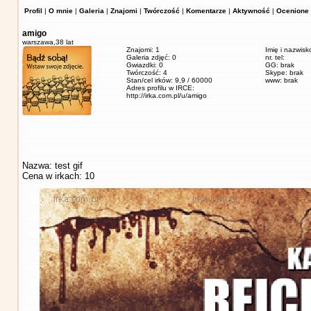
Profil
|
O mnie
|
Galeria
|
Znajomi
|
Twórczość
|
Komentarze
|
Aktywność
|
Ocenione 
amigo
warszawa,
38 lat
Znajomi: 1
Imię i nazwisk
Galeria zdjęć: 0
nr. tel:
Gwiazdki: 0
GG: brak
Twórczość: 4
Skype: brak
Stan/cel irków: 9,9 / 60000
www: brak
Adres profilu w IRCE:
http://irka.com.pl/u/amigo
Nazwa: test gif
Cena w irkach: 10