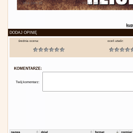
kup
DODAJ OPINIĘ
średnia ocena:
oceń utwór:
KOMENTARZE:
Twój komentarz:
nazwa
dział
format
rozmiar