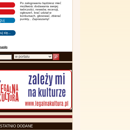
Po zalogowaniu będziesz mieć
możliwośc dodawania swojej
twórczości, newsów, recenzji,
ogłoszeń, brać udział w
konkursach, głosować, zbierać
punkty... Zapraszamy!
hasło
STATNIO DODANE