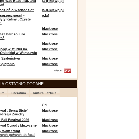
ing Was Beautiful, and
ja-g-k@wp.pl
urt
odzień o wschodzie"
ja-g-k@wp.pl
sprzeczności –
o.laf
łyty Kaliny „Czyste
”
blackrose
asz bardzo lubi
blackrose
wać
blackrose
opy w studiu im.
blackrose
 Osieckiej w Warszawie
 Szaleństwa
blackrose
 Splątania
blackrose
więcej
IA OSTATNIO DODANE
ilm
Literatura
Kultura i sztuka
e
Od
iwal „Serca Bicie”
blackrose
ndrzeja Zauchy
Fall Festival 2026
blackrose
tiwal Ogrody Muzyczne
blackrose
y Wam Świąt
blackrose
nych pełnych słońca!