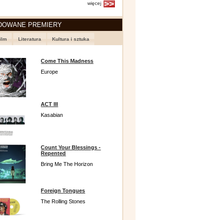
więcej
DOWANE PREMIERY
ilm
Literatura
Kultura i sztuka
Come This Madness
Europe
ACT III
Kasabian
Count Your Blessings -
Repented
Bring Me The Horizon
Foreign Tongues
The Rolling Stones