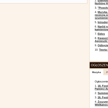
2.
Everyth
Nothing H
3.
"Przech
4.
Muzyka 
recenzja p
szumienie
5.
Intruder
6.
Naród n
kamienio
7.
Eidos
8.
Kwasożł
Agnieszki
9.
Odbycie
10.
Teoria
OGŁOSZEN
Muzyka
F
Ogłoszeni
1.
18. Fest
Pamięci A
2.
Summer 
3.
26. Fes
4.
Życzym
Wielkanoc