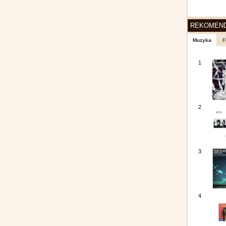
REKOMEN
Muzyka
F
1
2
3
4