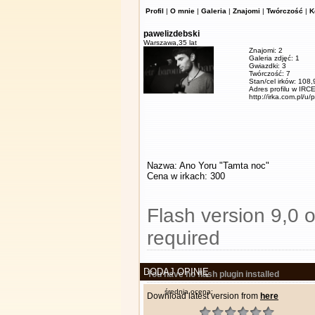
Profil
|
O mnie
|
Galeria
|
Znajomi
|
Twórczość
|
K
pawelizdebski
Warszawa,
35 lat
Znajomi: 2
Galeria zdjęć: 1
Gwiazdki: 3
Twórczość: 7
Stan/cel irków: 108
Adres profilu w IRCE
http://irka.com.pl/u/
Nazwa: Ano Yoru "Tamta noc"
Cena w irkach: 300
Flash version 9,0 o
required
DODAJ OPINIĘ
You have no flash plugin installed
średnia ocena:
Download latest version from
here