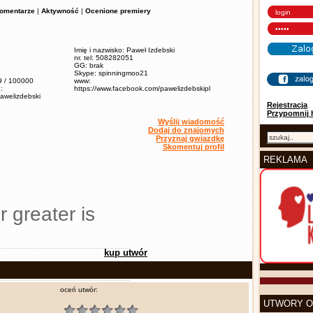
omentarze
|
Aktywność
|
Ocenione premiery
Imię i nazwisko: Paweł Izdebski
nr. tel: 508282051
GG: brak
Skype: spinningmoo21
,9 / 100000
www:
:
https://www.facebook.com/pawelizdebskipl
pawelizdebski
Rejestracja
Przypomnij 
Wyślij wiadomość
Dodaj do znajomych
Przyznaj gwiazdkę
Skomentuj profil
REKLAMA
r greater is
kup utwór
oceń utwór:
UTWORY O