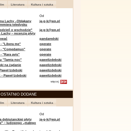
ilm
Literatura
Kultura i sztuka
Od
 na Lachy „Obłąkany
ja-g-k@wp.pl
premiera teledysku
odzień o wschodzie”
ja-g-k@wp.pl
 Lachy – recenzja płyty
lować
pandaredski
 - "Libera me"
operate
e - "Comedamus"
operate
- "Rara avis"
operate
u "Tamta noc"
pawelizdebski
nki na żądanie
pawelizdebski
 Paweł Izdebski
pawelizdebski
 - Paweł Izdebski
pawelizdebski
więcej
 OSTATNIO DODANE
ilm
Literatura
Kultura i sztuka
Od
a debiutanckiej płyty
ja-g-k@wp.pl
lia” – ludowego „małego