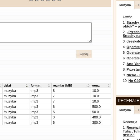
Muzyka
F
Utwór
1.
Strachy
obłok” – 
2.
„Przech
Strachy na
3.
deeska
4.
Operate
5.
Operat
wyślij
6.
Operate 
7.
Ano Yor
8.
Przysta
9.
Niebo -
10.
No Cóż
dział
format
rozmiar [MB]
cena
muzyka
.mp3
6
10.0
muzyka
.mp3
7
10.0
RECENZJE
muzyka
.mp3
7
10.0
muzyka
.mp3
6
500.0
Muzyka
F
muzyka
.mp3
5
50.0
muzyka
.mp3
3
400.0
Recenzja
muzyka
.mp3
5
300.0
1.
Recenzj
Tulia „Tu
dzieła”