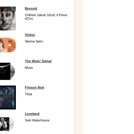
Beyond
Orliński Jakub Józef, Il Pomo
d'Oro
Visitor
Sienna Spiro
The Wow! Signal
Muse
Frisson Noir
Tarja
Loveland
Suki Waterhouse