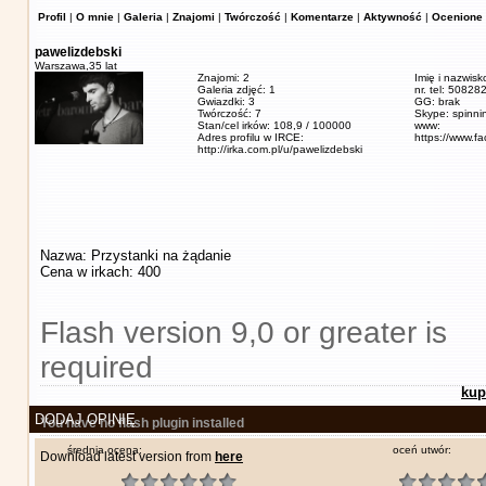
Profil
|
O mnie
|
Galeria
|
Znajomi
|
Twórczość
|
Komentarze
|
Aktywność
|
Ocenione 
pawelizdebski
Warszawa,
35 lat
Znajomi: 2
Imię i nazwisk
Galeria zdjęć: 1
nr. tel: 5082
Gwiazdki: 3
GG: brak
Twórczość: 7
Skype: spinn
Stan/cel irków: 108,9 / 100000
www:
Adres profilu w IRCE:
https://www.f
http://irka.com.pl/u/pawelizdebski
Nazwa: Przystanki na żądanie
Cena w irkach: 400
Flash version 9,0 or greater is
required
kup
DODAJ OPINIĘ
You have no flash plugin installed
średnia ocena:
oceń utwór:
Download latest version from
here