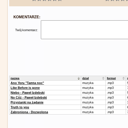
KOMENTARZE:
Twój komentarz:
nazwa
dział
format
Ano Yoru "Tamta noc"
muzyka
.mp3
Like Before is gone
muzyka
.mp3
Niebo - Paweł Izdebski
muzyka
.mp3
No Cóż - Paweł Izdebski
muzyka
.mp3
Przystanki na żądanie
muzyka
.mp3
Truth to you
muzyka
.mp3
Zabroniona - Dozwolona
muzyka
.mp3