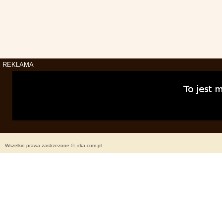
REKLAMA
Wszelkie prawa zastrzeżone ©, irka.com.pl