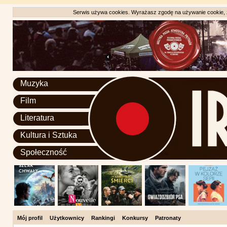
Serwis używa cookies. Wyrażasz zgodę na używanie cookie, zg
Muzyka
Film
Literatura
Kultura i Sztuka
Społeczność
Mój profil
Użytkownicy
Rankingi
Konkursy
Patronaty