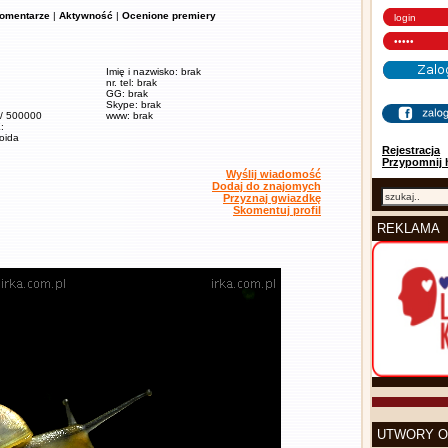
omentarze
|
Aktywność
|
Ocenione premiery
Imię i nazwisko: brak
nr. tel: brak
GG: brak
Skype: brak
 / 500000
www: brak
:
soida
Rejestracja
Przypomnij 
Wyślij wiadomość
Dodaj do znajomych
Przyznaj gwiazdkę
Skomentuj profil
REKLAMA
UTWORY O