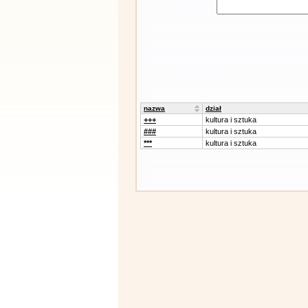
nazwa
dział
+++
kultura i sztuka
###
kultura i sztuka
***
kultura i sztuka