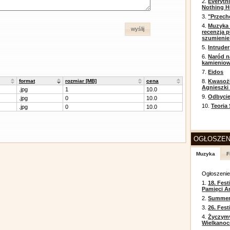
2.
Everyth
Nothing H
3.
"Przech
4.
Muzyka 
wyślij
recenzja p
szumienie
5.
Intruder
6.
Naród n
kamienio
7.
Eidos
format
rozmiar [MB]
cena
8.
Kwasożł
Agnieszki
.jpg
1
10.0
9.
Odbycie
.jpg
0
10.0
10.
Teoria
.jpg
0
10.0
OGŁOSZEN
Muzyka
F
Ogłoszeni
1.
18. Fest
Pamięci A
2.
Summer 
3.
26. Fes
4.
Życzym
Wielkanoc