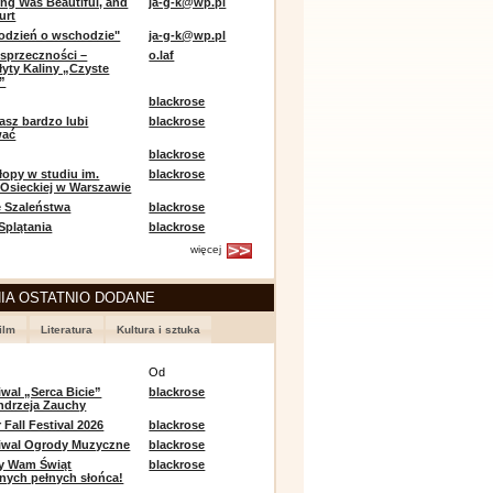
ing Was Beautiful, and
ja-g-k@wp.pl
urt
odzień o wschodzie"
ja-g-k@wp.pl
sprzeczności –
o.laf
łyty Kaliny „Czyste
”
blackrose
asz bardzo lubi
blackrose
wać
blackrose
opy w studiu im.
blackrose
 Osieckiej w Warszawie
 Szaleństwa
blackrose
 Splątania
blackrose
więcej
IA OSTATNIO DODANE
ilm
Literatura
Kultura i sztuka
e
Od
iwal „Serca Bicie”
blackrose
ndrzeja Zauchy
Fall Festival 2026
blackrose
tiwal Ogrody Muzyczne
blackrose
y Wam Świąt
blackrose
nych pełnych słońca!