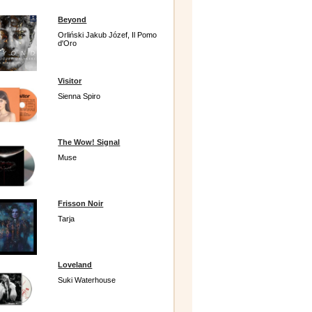
Beyond
Orliński Jakub Józef, Il Pomo
d'Oro
Visitor
Sienna Spiro
The Wow! Signal
Muse
Frisson Noir
Tarja
Loveland
Suki Waterhouse