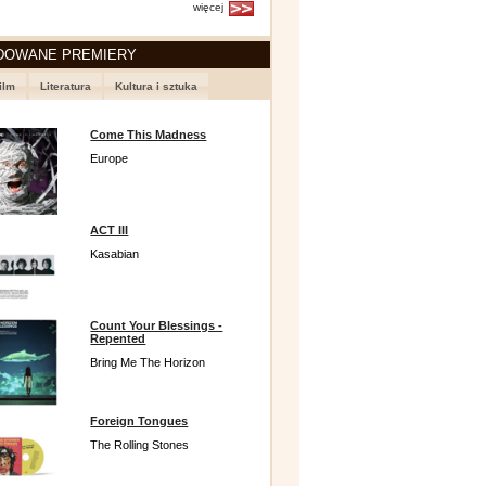
więcej
DOWANE PREMIERY
ilm
Literatura
Kultura i sztuka
Come This Madness
Europe
ACT III
Kasabian
Count Your Blessings -
Repented
Bring Me The Horizon
Foreign Tongues
The Rolling Stones