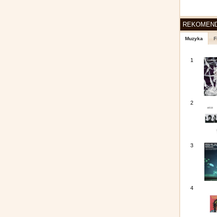
REKOMEN
Muzyka
F
1
2
3
4