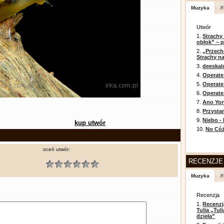
Muzyka
F
Utwór
1.
Strachy
obłok” – 
2.
„Przech
Strachy na
3.
deeska
4.
Operate
5.
Operat
6.
Operate 
7.
Ano Yor
8.
Przysta
9.
Niebo -
kup utwór
10.
No Cóż
oceń utwór:
RECENZJE
Muzyka
F
Recenzja
1.
Recenzj
Tulia „Tu
dzieła”