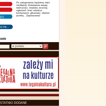
Po zalogowaniu będziesz mieć
możliwośc dodawania swojej
twórczości, newsów, recenzji,
ogłoszeń, brać udział w
konkursach, głosować, zbierać
punkty... Zapraszamy!
hasło
STATNIO DODANE