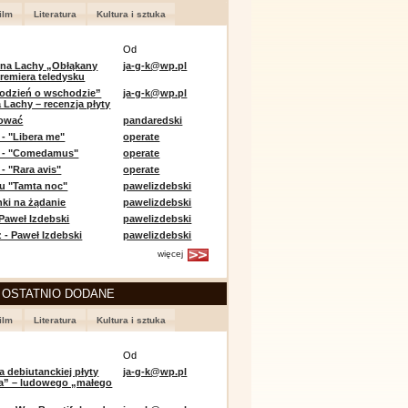
ilm
Literatura
Kultura i sztuka
Od
 na Lachy „Obłąkany
ja-g-k@wp.pl
premiera teledysku
odzień o wschodzie”
ja-g-k@wp.pl
 Lachy – recenzja płyty
lować
pandaredski
 - "Libera me"
operate
e - "Comedamus"
operate
- "Rara avis"
operate
u "Tamta noc"
pawelizdebski
nki na żądanie
pawelizdebski
 Paweł Izdebski
pawelizdebski
 - Paweł Izdebski
pawelizdebski
więcej
 OSTATNIO DODANE
ilm
Literatura
Kultura i sztuka
Od
a debiutanckiej płyty
ja-g-k@wp.pl
lia” – ludowego „małego