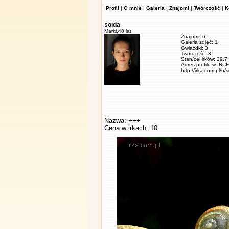
Profil
|
O mnie
|
Galeria
|
Znajomi
|
Twórczość
|
K
soida
Marki,
48 lat
Znajomi: 6
Galeria zdjęć: 1
Gwiazdki: 3
Twórczość: 3
Stan/cel irków: 29,7
Adres profilu w IRCE
http://irka.com.pl/u/
Nazwa: +++
Cena w irkach: 10