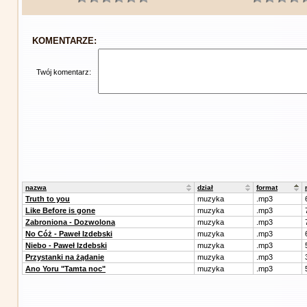
KOMENTARZE:
Twój komentarz:
nazwa
dział
format
Truth to you
muzyka
.mp3
Like Before is gone
muzyka
.mp3
Zabroniona - Dozwolona
muzyka
.mp3
No Cóż - Paweł Izdebski
muzyka
.mp3
Niebo - Paweł Izdebski
muzyka
.mp3
Przystanki na żądanie
muzyka
.mp3
Ano Yoru "Tamta noc"
muzyka
.mp3