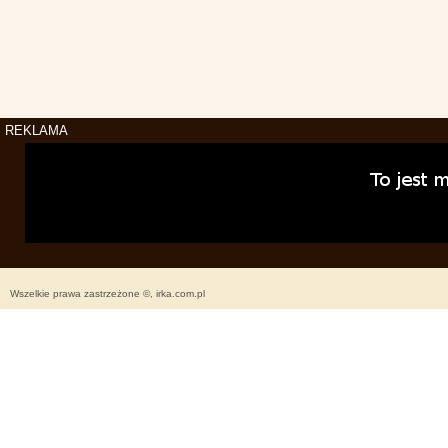
REKLAMA
Wszelkie prawa zastrzeżone ©, irka.com.pl