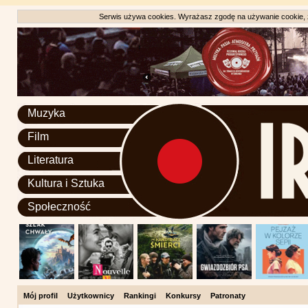
Serwis używa cookies. Wyrażasz zgodę na używanie cookie, zg
Muzyka
Film
Literatura
Kultura i Sztuka
Społeczność
Mój profil
Użytkownicy
Rankingi
Konkursy
Patronaty