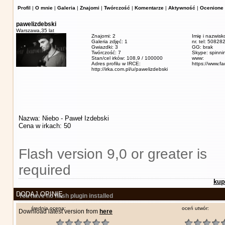
Profil
|
O mnie
|
Galeria
|
Znajomi
|
Twórczość
|
Komentarze
|
Aktywność
|
Ocenione 
pawelizdebski
Warszawa,
35 lat
Znajomi: 2
Imię i nazwisk
Galeria zdjęć: 1
nr. tel: 5082
Gwiazdki: 3
GG: brak
Twórczość: 7
Skype: spinn
Stan/cel irków: 108,9 / 100000
www:
Adres profilu w IRCE:
https://www.f
http://irka.com.pl/u/pawelizdebski
Nazwa: Niebo - Paweł Izdebski
Cena w irkach: 50
Flash version 9,0 or greater is
required
kup
DODAJ OPINIĘ
You have no flash plugin installed
średnia ocena:
oceń utwór:
Download latest version from
here