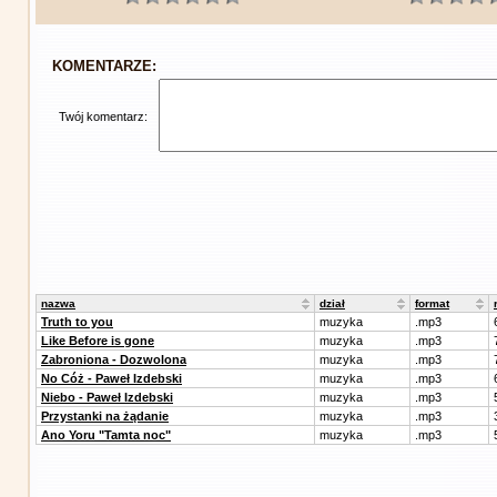
KOMENTARZE:
Twój komentarz:
nazwa
dział
format
Truth to you
muzyka
.mp3
Like Before is gone
muzyka
.mp3
Zabroniona - Dozwolona
muzyka
.mp3
No Cóż - Paweł Izdebski
muzyka
.mp3
Niebo - Paweł Izdebski
muzyka
.mp3
Przystanki na żądanie
muzyka
.mp3
Ano Yoru "Tamta noc"
muzyka
.mp3