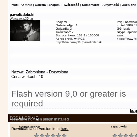
Profil
|
O mnie
|
Galeria
|
Znajomi
|
Twórczość
|
Komentarze
|
Aktywność
|
Ocenione 
pawelizdebski
Warszawa,
35 lat
Znajomi: 2
Imię i nazwisk
Galeria zdjęć: 1
nr. tel: 5082
Gwiazdki: 3
GG: brak
Twórczość: 7
Skype: spinn
Stan/cel irków: 108,9 / 100000
www:
Adres profilu w IRCE:
https://www.f
http://irka.com.pl/u/pawelizdebski
Nazwa: Zabroniona - Dozwolona
Cena w irkach: 10
Flash version 9,0 or greater is
required
kup
DODAJ OPINIĘ
You have no flash plugin installed
średnia ocena:
oceń utwór:
Download latest version from
here