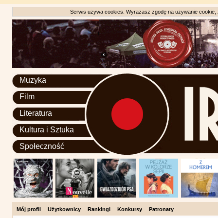
Serwis używa cookies. Wyrażasz zgodę na używanie cookie, zg
Muzyka
Film
Literatura
Kultura i Sztuka
Społeczność
Mój profil
Użytkownicy
Rankingi
Konkursy
Patronaty