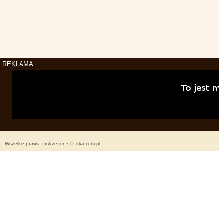
REKLAMA
Wszelkie prawa zastrzeżone ©, irka.com.pl