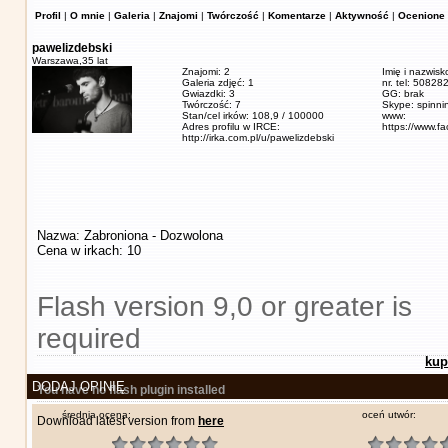
Profil
|
O mnie
|
Galeria
|
Znajomi
|
Twórczość
|
Komentarze
|
Aktywność
|
Ocenione 
pawelizdebski
Warszawa,
35 lat
Znajomi: 2
Imię i nazwisk
Galeria zdjęć: 1
nr. tel: 5082
Gwiazdki: 3
GG: brak
Twórczość: 7
Skype: spinn
Stan/cel irków: 108,9 / 100000
www:
Adres profilu w IRCE:
https://www.f
http://irka.com.pl/u/pawelizdebski
Nazwa: Zabroniona - Dozwolona
Cena w irkach: 10
Flash version 9,0 or greater is
required
kup
DODAJ OPINIĘ
You have no flash plugin installed
średnia ocena:
oceń utwór:
Download latest version from
here