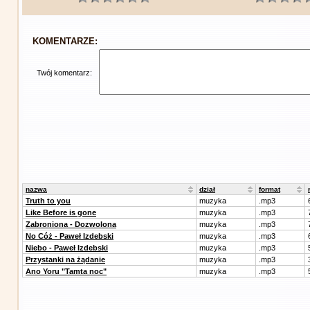
KOMENTARZE:
Twój komentarz:
nazwa
dział
format
Truth to you
muzyka
.mp3
Like Before is gone
muzyka
.mp3
Zabroniona - Dozwolona
muzyka
.mp3
No Cóż - Paweł Izdebski
muzyka
.mp3
Niebo - Paweł Izdebski
muzyka
.mp3
Przystanki na żądanie
muzyka
.mp3
Ano Yoru "Tamta noc"
muzyka
.mp3