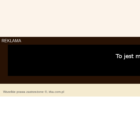
REKLAMA
Wszelkie prawa zastrzeżone ©, irka.com.pl