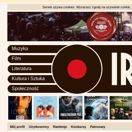
Serwis używa cookies. Wyrażasz zgodę na używanie cookie, zg
Muzyka
Film
Literatura
Kultura i Sztuka
Społeczność
Mój profil
Użytkownicy
Rankingi
Konkursy
Patronaty