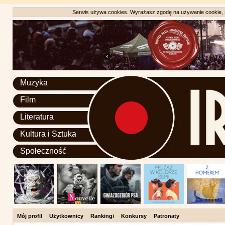
Serwis używa cookies. Wyrażasz zgodę na używanie cookie, zg
Muzyka
Film
Literatura
Kultura i Sztuka
Społeczność
Mój profil
Użytkownicy
Rankingi
Konkursy
Patronaty