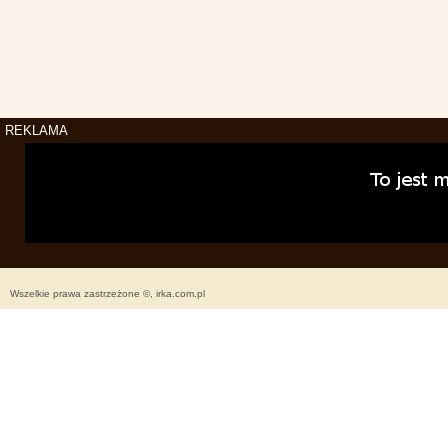
REKLAMA
Wszelkie prawa zastrzeżone ©, irka.com.pl