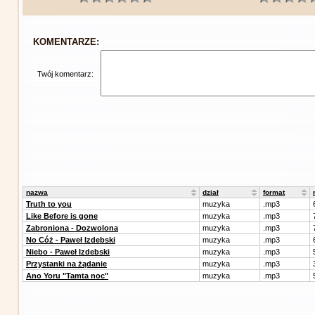
KOMENTARZE:
Twój komentarz:
nazwa
dział
format
Truth to you
muzyka
.mp3
Like Before is gone
muzyka
.mp3
Zabroniona - Dozwolona
muzyka
.mp3
No Cóż - Paweł Izdebski
muzyka
.mp3
Niebo - Paweł Izdebski
muzyka
.mp3
Przystanki na żądanie
muzyka
.mp3
Ano Yoru "Tamta noc"
muzyka
.mp3