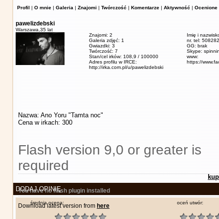
Profil
|
O mnie
|
Galeria
|
Znajomi
|
Twórczość
|
Komentarze
|
Aktywność
|
Ocenione 
pawelizdebski
Warszawa,
35 lat
Znajomi: 2
Imię i nazwisk
Galeria zdjęć: 1
nr. tel: 5082
Gwiazdki: 3
GG: brak
Twórczość: 7
Skype: spinn
Stan/cel irków: 108,9 / 100000
www:
Adres profilu w IRCE:
https://www.f
http://irka.com.pl/u/pawelizdebski
Nazwa: Ano Yoru "Tamta noc"
Cena w irkach: 300
Flash version 9,0 or greater is
required
kup
DODAJ OPINIĘ
You have no flash plugin installed
średnia ocena:
oceń utwór:
Download latest version from
here