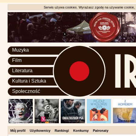
Serwis używa cookies. Wyrażasz zgodę na używanie cookie, zg
Muzyka
Film
Literatura
Kultura i Sztuka
Społeczność
Mój profil
Użytkownicy
Rankingi
Konkursy
Patronaty