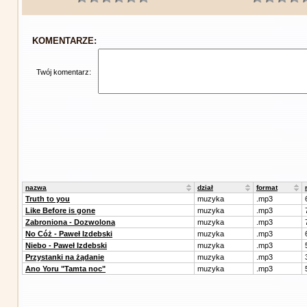
KOMENTARZE:
Twój komentarz:
nazwa
dział
format
Truth to you
muzyka
.mp3
Like Before is gone
muzyka
.mp3
Zabroniona - Dozwolona
muzyka
.mp3
No Cóż - Paweł Izdebski
muzyka
.mp3
Niebo - Paweł Izdebski
muzyka
.mp3
Przystanki na żądanie
muzyka
.mp3
Ano Yoru "Tamta noc"
muzyka
.mp3