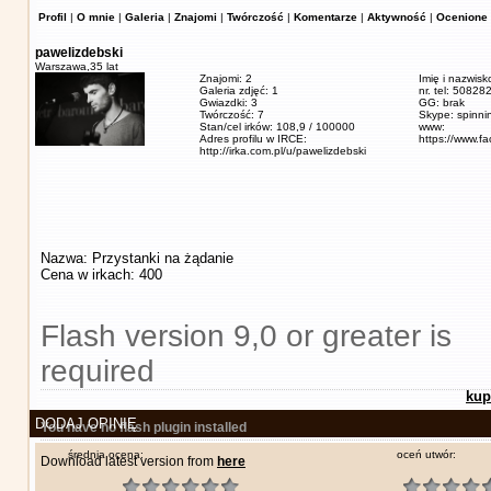
Profil
|
O mnie
|
Galeria
|
Znajomi
|
Twórczość
|
Komentarze
|
Aktywność
|
Ocenione 
pawelizdebski
Warszawa,
35 lat
Znajomi: 2
Imię i nazwisk
Galeria zdjęć: 1
nr. tel: 5082
Gwiazdki: 3
GG: brak
Twórczość: 7
Skype: spinn
Stan/cel irków: 108,9 / 100000
www:
Adres profilu w IRCE:
https://www.f
http://irka.com.pl/u/pawelizdebski
Nazwa: Przystanki na żądanie
Cena w irkach: 400
Flash version 9,0 or greater is
required
kup
DODAJ OPINIĘ
You have no flash plugin installed
średnia ocena:
oceń utwór:
Download latest version from
here