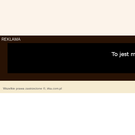
REKLAMA
Wszelkie prawa zastrzeżone ©, irka.com.pl