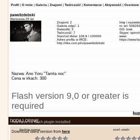
Profil
|
O mnie
|
Galeria
|
Znajomi
|
Twórczość
|
Komentarze
|
Aktywność
|
Ocenione 
pawelizdebski
Warszawa,
35 lat
Znajomi: 2
Imię i nazwisk
Galeria zdjęć: 1
nr. tel: 5082
Gwiazdki: 3
GG: brak
Twórczość: 7
Skype: spinn
Stan/cel irków: 108,9 / 100000
www:
Adres profilu w IRCE:
https://www.f
http://irka.com.pl/u/pawelizdebski
Nazwa: Ano Yoru "Tamta noc"
Cena w irkach: 300
Flash version 9,0 or greater is
required
kup
DODAJ OPINIĘ
You have no flash plugin installed
średnia ocena:
oceń utwór:
Download latest version from
here