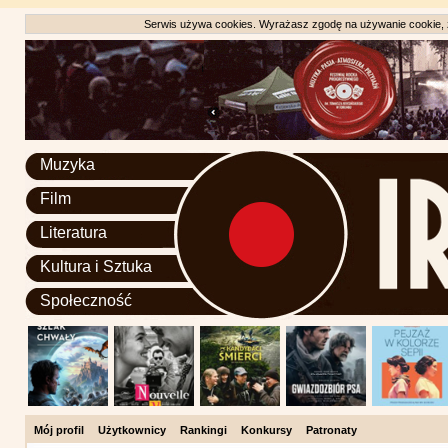
Serwis używa cookies. Wyrażasz zgodę na używanie cookie, zg
Muzyka
Film
Literatura
Kultura i Sztuka
Społeczność
Mój profil
Użytkownicy
Rankingi
Konkursy
Patronaty