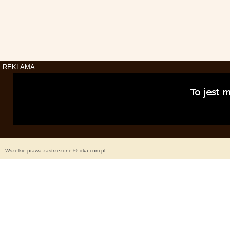
REKLAMA
Wszelkie prawa zastrzeżone ©, irka.com.pl