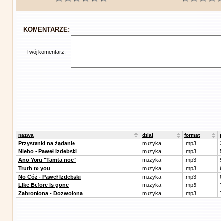
KOMENTARZE:
Twój komentarz:
nazwa
dział
format
Przystanki na żądanie
muzyka
.mp3
Niebo - Paweł Izdebski
muzyka
.mp3
Ano Yoru "Tamta noc"
muzyka
.mp3
Truth to you
muzyka
.mp3
No Cóż - Paweł Izdebski
muzyka
.mp3
Like Before is gone
muzyka
.mp3
Zabroniona - Dozwolona
muzyka
.mp3