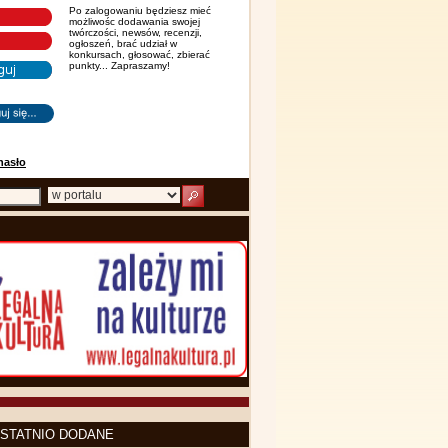
Po zalogowaniu będziesz mieć
możliwośc dodawania swojej
twórczości, newsów, recenzji,
ogłoszeń, brać udział w
konkursach, głosować, zbierać
punkty... Zapraszamy!
hasło
STATNIO DODANE