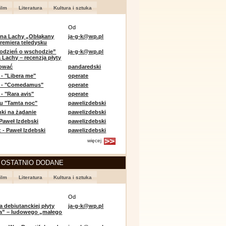
ilm
Literatura
Kultura i sztuka
Od
 na Lachy „Obłąkany
ja-g-k@wp.pl
premiera teledysku
odzień o wschodzie”
ja-g-k@wp.pl
 Lachy – recenzja płyty
lować
pandaredski
 - "Libera me"
operate
e - "Comedamus"
operate
- "Rara avis"
operate
u "Tamta noc"
pawelizdebski
nki na żądanie
pawelizdebski
 Paweł Izdebski
pawelizdebski
 - Paweł Izdebski
pawelizdebski
więcej
 OSTATNIO DODANE
ilm
Literatura
Kultura i sztuka
Od
a debiutanckiej płyty
ja-g-k@wp.pl
lia” – ludowego „małego