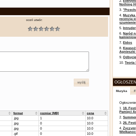
2.
Everyth
Nothing H
3.
"Przech
4.
Muzyka 
recenzja p
oceń utwór:
szumienie
5.
Intruder
6.
Naród n
kamienio
7.
Eidos
8.
Kwasożł
Agnieszki
9.
Odbycie
10.
Teoria
OGŁOSZEN
wyślij
Muzyka
F
Ogłoszeni
1.
18. Fest
Pamięci A
format
rozmiar [MB]
cena
2.
Summer 
.jpg
1
10.0
3.
26. Fes
.jpg
0
10.0
4.
Życzym
.jpg
0
10.0
Wielkanoc
.gif
0
10.0