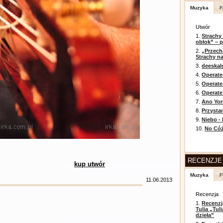
Muzyka
F
Utwór
1.
Strachy
obłok” – 
2.
„Przech
Strachy na
3.
deeska
4.
Operate
5.
Operat
6.
Operate 
7.
Ano Yor
8.
Przysta
9.
Niebo -
10.
No Cóż
RECENZJE
kup utwór
Muzyka
F
11.06.2013
Recenzja
1.
Recenzj
Tulia „Tu
dzieła”