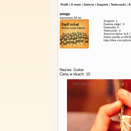
Profil
|
O mnie
|
Galeria
|
Znajomi
|
Twórczość
|
K
amigo
warszawa,
38 lat
Znajomi: 1
Galeria zdjęć: 0
Gwiazdki: 0
Twórczość: 4
Stan/cel irków: 9,9 
Adres profilu w IRCE
http://irka.com.pl/u/
Nazwa: Guitar
Cena w irkach: 10