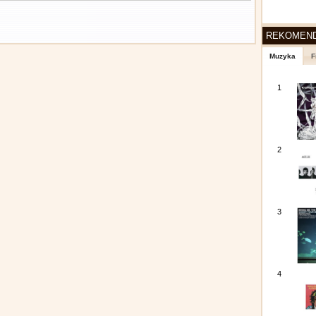
REKOMEN
Muzyka
F
1
2
3
4