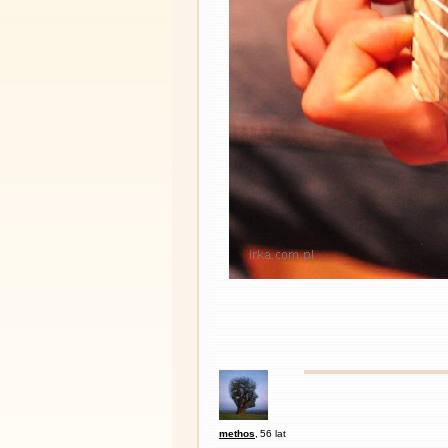
methos
,
56 lat