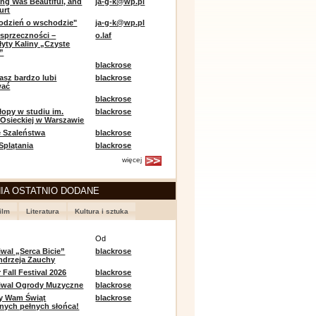
ing Was Beautiful, and
ja-g-k@wp.pl
urt
odzień o wschodzie"
ja-g-k@wp.pl
sprzeczności –
o.laf
łyty Kaliny „Czyste
”
blackrose
asz bardzo lubi
blackrose
wać
blackrose
opy w studiu im.
blackrose
 Osieckiej w Warszawie
 Szaleństwa
blackrose
 Splątania
blackrose
więcej
IA OSTATNIO DODANE
ilm
Literatura
Kultura i sztuka
e
Od
iwal „Serca Bicie”
blackrose
ndrzeja Zauchy
Fall Festival 2026
blackrose
tiwal Ogrody Muzyczne
blackrose
y Wam Świąt
blackrose
nych pełnych słońca!