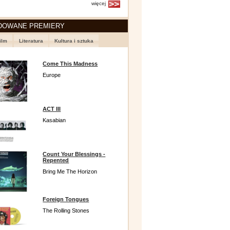
więcej
DOWANE PREMIERY
ilm
Literatura
Kultura i sztuka
Come This Madness
Europe
ACT III
Kasabian
Count Your Blessings -
Repented
Bring Me The Horizon
Foreign Tongues
The Rolling Stones