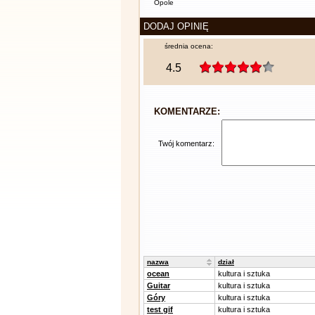
Opole
DODAJ OPINIĘ
średnia ocena:
4.5
KOMENTARZE:
Twój komentarz:
nazwa
dział
ocean
kultura i sztuka
Guitar
kultura i sztuka
Góry
kultura i sztuka
test gif
kultura i sztuka