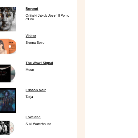
Beyond
Orliński Jakub Józef, Il Pomo
d'Oro
Visitor
Sienna Spiro
The Wow! Signal
Muse
Frisson Noir
Tarja
Loveland
Suki Waterhouse