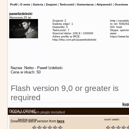
Profil
|
O mnie
|
Galeria
|
Znajomi
|
Twórczość
|
Komentarze
|
Aktywność
|
Ocenione 
pawelizdebski
Warszawa,
35 lat
Znajomi: 2
Imię i nazwisk
Galeria zdjęć: 1
nr. tel: 5082
Gwiazdki: 3
GG: brak
Twórczość: 7
Skype: spinn
Stan/cel irków: 108,9 / 100000
www:
Adres profilu w IRCE:
https://www.f
http://irka.com.pl/u/pawelizdebski
Nazwa: Niebo - Paweł Izdebski
Cena w irkach: 50
Flash version 9,0 or greater is
required
kup
DODAJ OPINIĘ
You have no flash plugin installed
średnia ocena:
oceń utwór:
Download latest version from
here