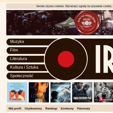
Serwis używa cookies. Wyrażasz zgodę na używanie cookie, zg
Muzyka
Film
Literatura
Kultura i Sztuka
Społeczność
Mój profil
Użytkownicy
Rankingi
Konkursy
Patronaty