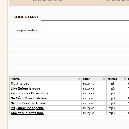
KOMENTARZE:
Twój komentarz:
nazwa
dział
format
Truth to you
muzyka
.mp3
Like Before is gone
muzyka
.mp3
Zabroniona - Dozwolona
muzyka
.mp3
No Cóż - Paweł Izdebski
muzyka
.mp3
Niebo - Paweł Izdebski
muzyka
.mp3
Przystanki na żądanie
muzyka
.mp3
Ano Yoru "Tamta noc"
muzyka
.mp3