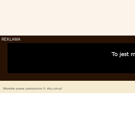
REKLAMA
Wszelkie prawa zastrzeżone ©, irka.com.pl