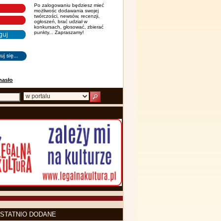
Po zalogowaniu będziesz mieć
możliwośc dodawania swojej
twórczości, newsów, recenzji,
ogłoszeń, brać udział w
konkursach, głosować, zbierać
punkty... Zapraszamy!
hasło
STATNIO DODANE