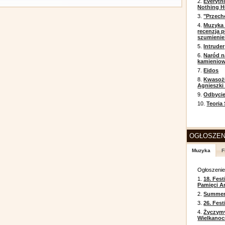
2.
Everyth
Nothing H
3.
"Przech
4.
Muzyka 
recenzja p
szumienie
5.
Intruder
6.
Naród n
kamienio
7.
Eidos
8.
Kwasożł
Agnieszki
9.
Odbycie
10.
Teoria
OGŁOSZEN
Muzyka
F
Ogłoszeni
1.
18. Fest
Pamięci A
2.
Summer 
3.
26. Fes
4.
Życzym
Wielkanoc