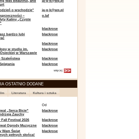
ing Was Beautiful, and
ja-g-k@wp.pl
urt
odzień o wschodzie"
ja-g-k@wp.pl
sprzeczności –
o.laf
łyty Kaliny „Czyste
”
blackrose
asz bardzo lubi
blackrose
wać
blackrose
opy w studiu im.
blackrose
 Osieckiej w Warszawie
 Szaleństwa
blackrose
 Splątania
blackrose
więcej
IA OSTATNIO DODANE
ilm
Literatura
Kultura i sztuka
e
Od
iwal „Serca Bicie”
blackrose
ndrzeja Zauchy
Fall Festival 2026
blackrose
tiwal Ogrody Muzyczne
blackrose
y Wam Świąt
blackrose
nych pełnych słońca!