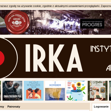
ażasz zgodę na używanie cookie, zgodnie z aktualnymi ustawieniami przeglądarki. Zapozna
rsy
Patronaty
Logowanie