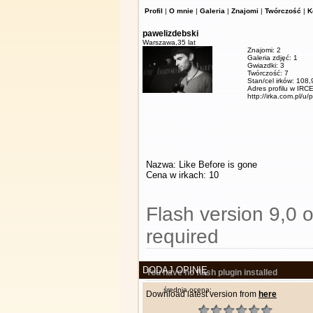
Profil
|
O mnie
|
Galeria
|
Znajomi
|
Twórczość
|
K
pawelizdebski
Warszawa,
35 lat
Znajomi: 2
Galeria zdjęć: 1
Gwiazdki: 3
Twórczość: 7
Stan/cel irków: 108
Adres profilu w IRCE
http://irka.com.pl/u/
Nazwa: Like Before is gone
Cena w irkach: 10
Flash version 9,0 o
required
DODAJ OPINIĘ
You have no flash plugin installed
średnia ocena:
Download latest version from
here