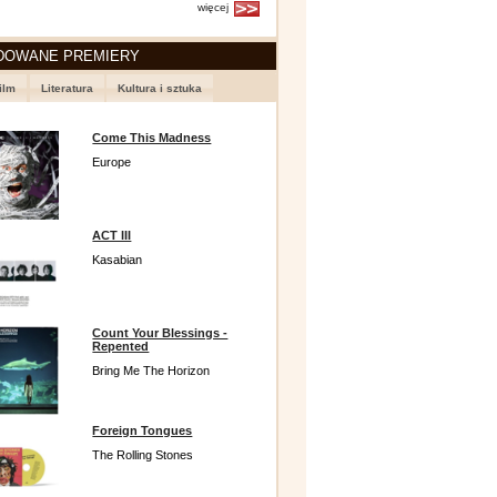
więcej
DOWANE PREMIERY
ilm
Literatura
Kultura i sztuka
Come This Madness
Europe
ACT III
Kasabian
Count Your Blessings -
Repented
Bring Me The Horizon
Foreign Tongues
The Rolling Stones