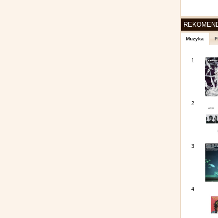
REKOMEN
Muzyka
F
1
2
3
4