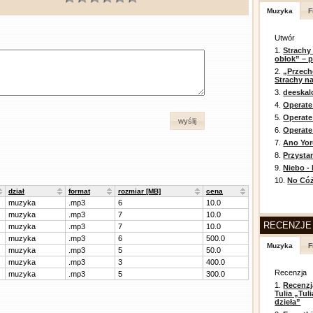
Muzyka
F
Utwór
1.
Strachy
obłok” – 
2.
„Przech
Strachy na
3.
deeska
4.
Operate
5.
Operat
wyślij
6.
Operate 
7.
Ano Yor
8.
Przysta
9.
Niebo -
10.
No Cóż
dział
format
rozmiar [MB]
cena
muzyka
.mp3
6
10.0
muzyka
.mp3
7
10.0
RECENZJE
muzyka
.mp3
7
10.0
muzyka
.mp3
6
500.0
Muzyka
F
muzyka
.mp3
5
50.0
muzyka
.mp3
3
400.0
Recenzja
muzyka
.mp3
5
300.0
1.
Recenzj
Tulia „Tu
dzieła”