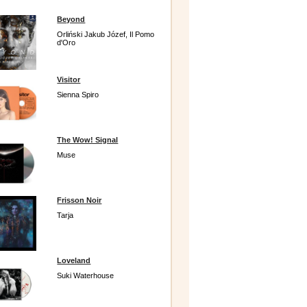
Beyond
Orliński Jakub Józef, Il Pomo
d'Oro
Visitor
Sienna Spiro
The Wow! Signal
Muse
Frisson Noir
Tarja
Loveland
Suki Waterhouse