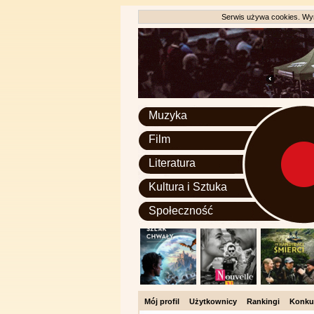
Serwis używa cookies. Wyr
Muzyka
Film
Literatura
Kultura i Sztuka
Społeczność
Mój profil
Użytkownicy
Rankingi
Konku