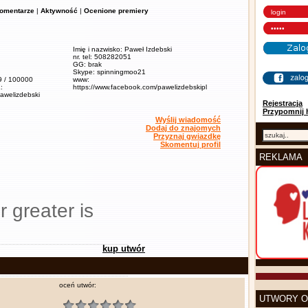
omentarze
|
Aktywność
|
Ocenione premiery
Imię i nazwisko: Paweł Izdebski
nr. tel: 508282051
GG: brak
Skype: spinningmoo21
,9 / 100000
www:
:
https://www.facebook.com/pawelizdebskipl
pawelizdebski
Rejestracja
Przypomnij 
Wyślij wiadomość
Dodaj do znajomych
Przyznaj gwiazdkę
Skomentuj profil
REKLAMA
r greater is
kup utwór
oceń utwór:
UTWORY O