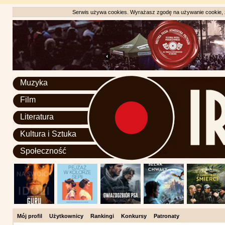
Serwis używa cookies. Wyrażasz zgodę na używanie cookie, zg
Muzyka
Film
Literatura
Kultura i Sztuka
Społeczność
Mój profil
Użytkownicy
Rankingi
Konkursy
Patronaty