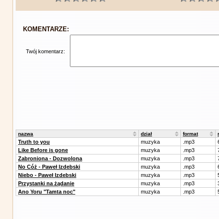
KOMENTARZE:
Twój komentarz:
nazwa
dział
format
Truth to you
muzyka
.mp3
Like Before is gone
muzyka
.mp3
Zabroniona - Dozwolona
muzyka
.mp3
No Cóż - Paweł Izdebski
muzyka
.mp3
Niebo - Paweł Izdebski
muzyka
.mp3
Przystanki na żądanie
muzyka
.mp3
Ano Yoru "Tamta noc"
muzyka
.mp3