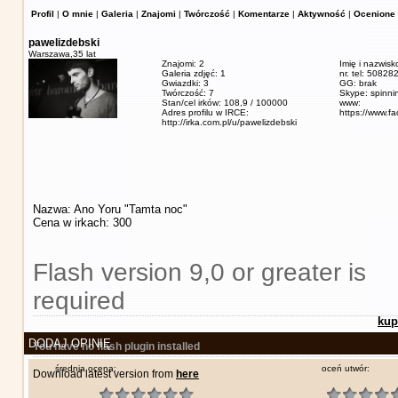
Profil
|
O mnie
|
Galeria
|
Znajomi
|
Twórczość
|
Komentarze
|
Aktywność
|
Ocenione 
pawelizdebski
Warszawa,
35 lat
Znajomi: 2
Imię i nazwisk
Galeria zdjęć: 1
nr. tel: 5082
Gwiazdki: 3
GG: brak
Twórczość: 7
Skype: spinn
Stan/cel irków: 108,9 / 100000
www:
Adres profilu w IRCE:
https://www.f
http://irka.com.pl/u/pawelizdebski
Nazwa: Ano Yoru "Tamta noc"
Cena w irkach: 300
Flash version 9,0 or greater is
required
kup
DODAJ OPINIĘ
You have no flash plugin installed
średnia ocena:
oceń utwór:
Download latest version from
here