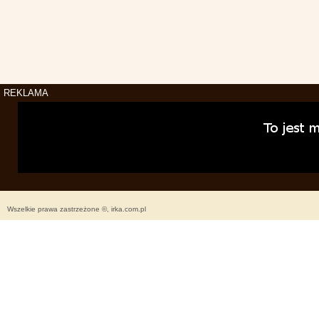
REKLAMA
Wszelkie prawa zastrzeżone ©, irka.com.pl