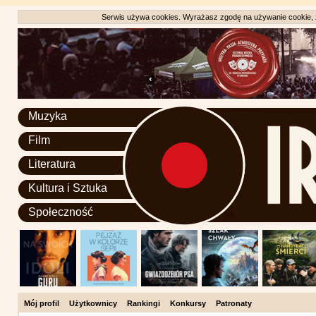
Serwis używa cookies. Wyrażasz zgodę na używanie cookie, zg
Muzyka
Film
Literatura
Kultura i Sztuka
Społeczność
Mój profil
Użytkownicy
Rankingi
Konkursy
Patronaty