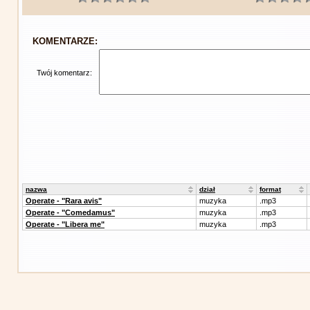
KOMENTARZE:
Twój komentarz:
nazwa
dział
format
Operate - "Rara avis"
muzyka
.mp3
Operate - "Comedamus"
muzyka
.mp3
Operate - "Libera me"
muzyka
.mp3