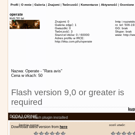
Profil
|
O mnie
|
Galeria
|
Znajomi
|
Twórczość
|
Komentarze
|
Aktywność
|
Ocenione 
operate
łódź,
50 lat
Znajomi: 0
Imię i nazwisk
Galeria zdjęć: 1
nr. tel: 506-1
Gwiazdki: 0
GG: brak
Twórczość: 3
Skype: brak
Stan/cel irków: 0 / 60000
www: http://w
Adres profilu w IRCE:
http://irka.com.pl/u/operate
Nazwa: Operate - "Rara avis"
Cena w irkach: 50
Flash version 9,0 or greater is
required
kup
DODAJ OPINIĘ
You have no flash plugin installed
średnia ocena:
oceń utwór:
Download latest version from
here