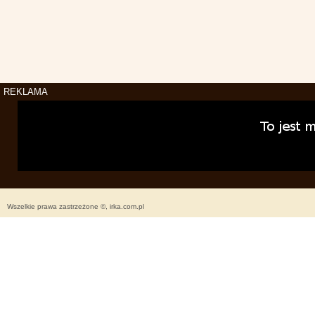
REKLAMA
Wszelkie prawa zastrzeżone ©, irka.com.pl