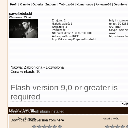
Profil
|
O mnie
|
Galeria
|
Znajomi
|
Twórczość
|
Komentarze
|
Aktywność
|
Ocenione 
pawelizdebski
Warszawa,
35 lat
Znajomi: 2
Imię i nazwisk
Galeria zdjęć: 1
nr. tel: 5082
Gwiazdki: 3
GG: brak
Twórczość: 7
Skype: spinn
Stan/cel irków: 108,9 / 100000
www:
Adres profilu w IRCE:
https://www.f
http://irka.com.pl/u/pawelizdebski
Nazwa: Zabroniona - Dozwolona
Cena w irkach: 10
Flash version 9,0 or greater is
required
kup
DODAJ OPINIĘ
You have no flash plugin installed
średnia ocena:
oceń utwór:
Download latest version from
here