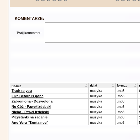
KOMENTARZE:
Twój komentarz:
nazwa
dział
format
Truth to you
muzyka
.mp3
Like Before is gone
muzyka
.mp3
Zabroniona - Dozwolona
muzyka
.mp3
No Cóż - Paweł Izdebski
muzyka
.mp3
Niebo - Paweł Izdebski
muzyka
.mp3
Przystanki na żądanie
muzyka
.mp3
Ano Yoru "Tamta noc"
muzyka
.mp3