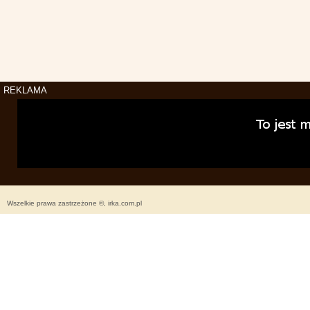
REKLAMA
Wszelkie prawa zastrzeżone ©, irka.com.pl