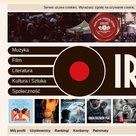
Serwis używa cookies. Wyrażasz zgodę na używanie cookie, zg
Muzyka
Film
Literatura
Kultura i Sztuka
Społeczność
Mój profil
Użytkownicy
Rankingi
Konkursy
Patronaty