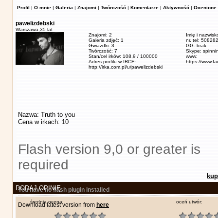
Profil
|
O mnie
|
Galeria
|
Znajomi
|
Twórczość
|
Komentarze
|
Aktywność
|
Ocenione 
pawelizdebski
Warszawa,
35 lat
Znajomi: 2
Imię i nazwisk
Galeria zdjęć: 1
nr. tel: 5082
Gwiazdki: 3
GG: brak
Twórczość: 7
Skype: spinn
Stan/cel irków: 108,9 / 100000
www:
Adres profilu w IRCE:
https://www.f
http://irka.com.pl/u/pawelizdebski
Nazwa: Truth to you
Cena w irkach: 10
Flash version 9,0 or greater is
required
kup
DODAJ OPINIĘ
You have no flash plugin installed
średnia ocena:
oceń utwór:
Download latest version from
here