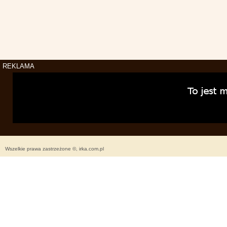
REKLAMA
Wszelkie prawa zastrzeżone ©, irka.com.pl