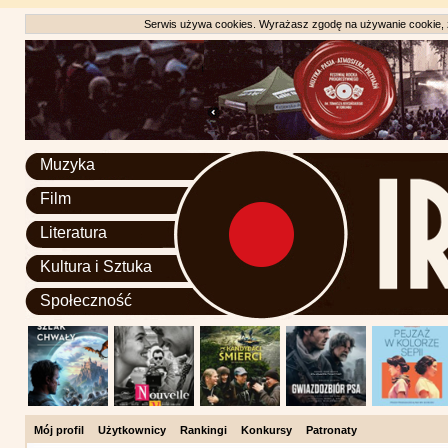
Serwis używa cookies. Wyrażasz zgodę na używanie cookie, zg
Muzyka
Film
Literatura
Kultura i Sztuka
Społeczność
Mój profil
Użytkownicy
Rankingi
Konkursy
Patronaty