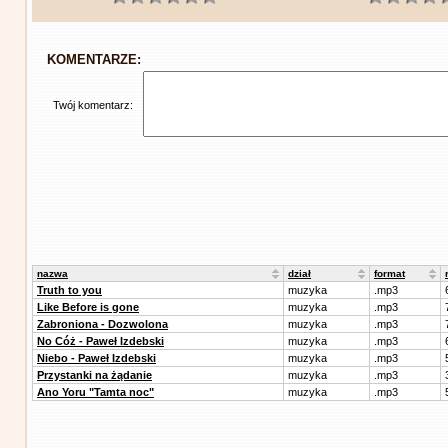
KOMENTARZE:
Twój komentarz:
nazwa
dział
format
Truth to you
muzyka
.mp3
Like Before is gone
muzyka
.mp3
Zabroniona - Dozwolona
muzyka
.mp3
No Cóż - Paweł Izdebski
muzyka
.mp3
Niebo - Paweł Izdebski
muzyka
.mp3
Przystanki na żądanie
muzyka
.mp3
Ano Yoru "Tamta noc"
muzyka
.mp3