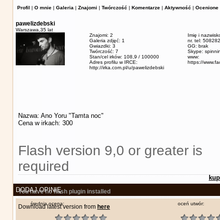
Profil
|
O mnie
|
Galeria
|
Znajomi
|
Twórczość
|
Komentarze
|
Aktywność
|
Ocenione 
pawelizdebski
Warszawa,
35 lat
Znajomi: 2
Imię i nazwisk
Galeria zdjęć: 1
nr. tel: 5082
Gwiazdki: 3
GG: brak
Twórczość: 7
Skype: spinn
Stan/cel irków: 108,9 / 100000
www:
Adres profilu w IRCE:
https://www.f
http://irka.com.pl/u/pawelizdebski
Nazwa: Ano Yoru "Tamta noc"
Cena w irkach: 300
Flash version 9,0 or greater is
required
kup
DODAJ OPINIĘ
You have no flash plugin installed
średnia ocena:
oceń utwór:
Download latest version from
here