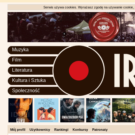
Serwis używa cookies. Wyrażasz zgodę na używanie cookie, zg
Muzyka
Film
Literatura
Kultura i Sztuka
Społeczność
Mój profil
Użytkownicy
Rankingi
Konkursy
Patronaty