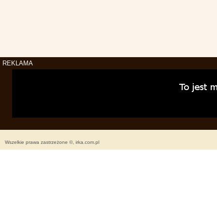
REKLAMA
Wszelkie prawa zastrzeżone ©, irka.com.pl