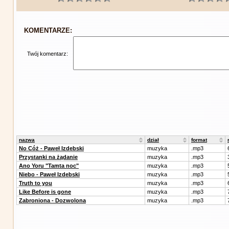
KOMENTARZE:
Twój komentarz:
nazwa
dział
format
No Cóż - Paweł Izdebski
muzyka
.mp3
Przystanki na żądanie
muzyka
.mp3
Ano Yoru "Tamta noc"
muzyka
.mp3
Niebo - Paweł Izdebski
muzyka
.mp3
Truth to you
muzyka
.mp3
Like Before is gone
muzyka
.mp3
Zabroniona - Dozwolona
muzyka
.mp3