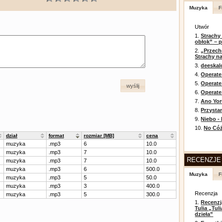
Muzyka
F
Utwór
1.
Strachy
obłok” – 
2.
„Przech
Strachy na
3.
deeska
4.
Operate
5.
Operat
wyślij
6.
Operate 
7.
Ano Yor
8.
Przysta
9.
Niebo -
10.
No Cóż
dział
format
rozmiar [MB]
cena
muzyka
.mp3
6
10.0
muzyka
.mp3
7
10.0
RECENZJE
muzyka
.mp3
7
10.0
muzyka
.mp3
6
500.0
Muzyka
F
muzyka
.mp3
5
50.0
muzyka
.mp3
3
400.0
Recenzja
muzyka
.mp3
5
300.0
1.
Recenzj
Tulia „Tu
dzieła”