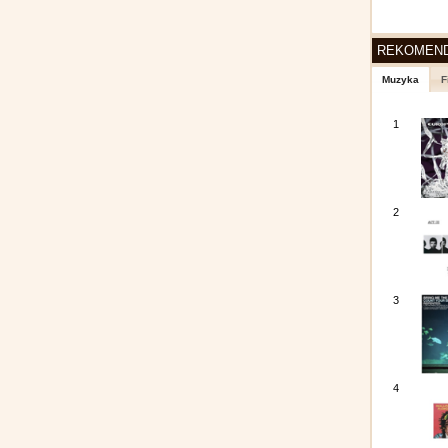
REKOMEN
Muzyka
F
1
2
3
4