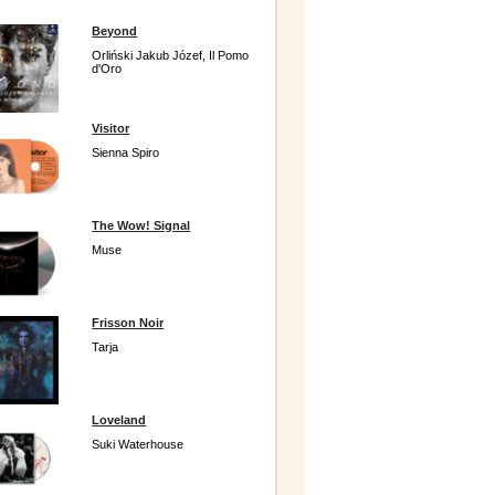
Beyond
Orliński Jakub Józef, Il Pomo
d'Oro
Visitor
Sienna Spiro
The Wow! Signal
Muse
Frisson Noir
Tarja
Loveland
Suki Waterhouse