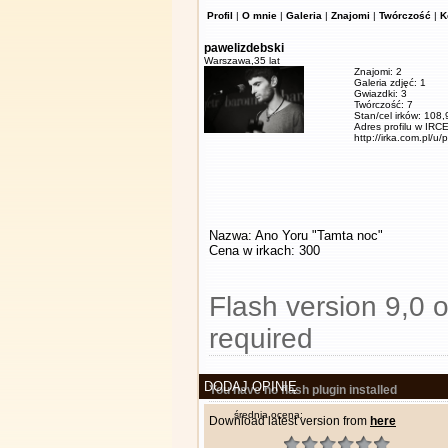
Profil
|
O mnie
|
Galeria
|
Znajomi
|
Twórczość
|
K
pawelizdebski
Warszawa,
35 lat
Znajomi: 2
Galeria zdjęć: 1
Gwiazdki: 3
Twórczość: 7
Stan/cel irków: 108
Adres profilu w IRCE
http://irka.com.pl/u/
Nazwa: Ano Yoru "Tamta noc"
Cena w irkach: 300
Flash version 9,0 o
required
DODAJ OPINIĘ
You have no flash plugin installed
średnia ocena:
Download latest version from
here