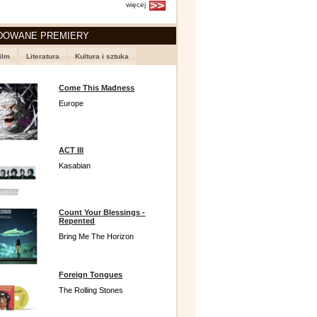
więcej
DOWANE PREMIERY
ilm
Literatura
Kultura i sztuka
Come This Madness
Europe
ACT III
Kasabian
Count Your Blessings -
Repented
Bring Me The Horizon
Foreign Tongues
The Rolling Stones