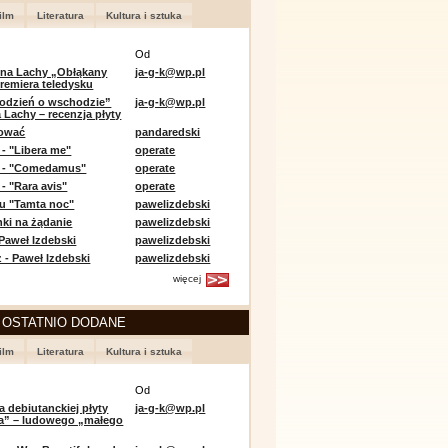
ilm
Literatura
Kultura i sztuka
Od
 na Lachy „Obłąkany
ja-g-k@wp.pl
premiera teledysku
odzień o wschodzie”
ja-g-k@wp.pl
 Lachy – recenzja płyty
lować
pandaredski
 - "Libera me"
operate
e - "Comedamus"
operate
- "Rara avis"
operate
u "Tamta noc"
pawelizdebski
nki na żądanie
pawelizdebski
 Paweł Izdebski
pawelizdebski
 - Paweł Izdebski
pawelizdebski
więcej
 OSTATNIO DODANE
ilm
Literatura
Kultura i sztuka
Od
a debiutanckiej płyty
ja-g-k@wp.pl
lia” – ludowego „małego