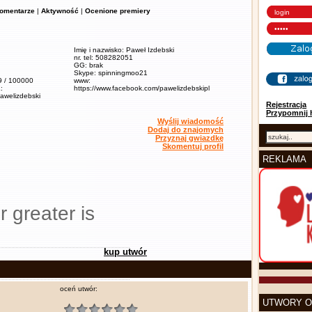
omentarze
|
Aktywność
|
Ocenione premiery
Imię i nazwisko: Paweł Izdebski
nr. tel: 508282051
GG: brak
Skype: spinningmoo21
,9 / 100000
www:
:
https://www.facebook.com/pawelizdebskipl
pawelizdebski
Rejestracja
Przypomnij 
Wyślij wiadomość
Dodaj do znajomych
Przyznaj gwiazdkę
Skomentuj profil
REKLAMA
r greater is
kup utwór
oceń utwór:
UTWORY O