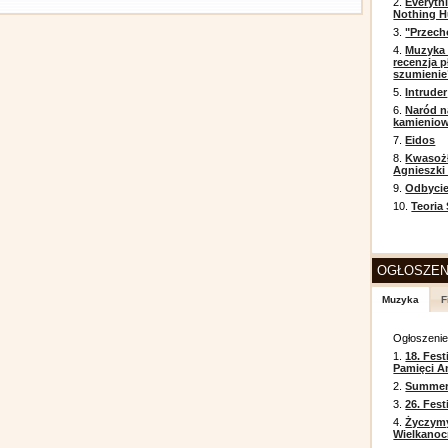
2.
Everyth
Nothing H
3.
"Przech
4.
Muzyka 
recenzja p
szumienie
5.
Intruder
6.
Naród n
kamienio
7.
Eidos
8.
Kwasożł
Agnieszki
9.
Odbycie
10.
Teoria
OGŁOSZEN
Muzyka
F
Ogłoszeni
1.
18. Fest
Pamięci A
2.
Summer 
3.
26. Fes
4.
Życzym
Wielkanoc