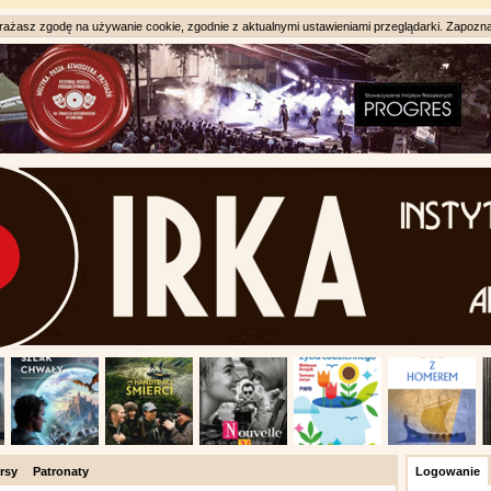
ażasz zgodę na używanie cookie, zgodnie z aktualnymi ustawieniami przeglądarki. Zapozna
rsy
Patronaty
Logowanie