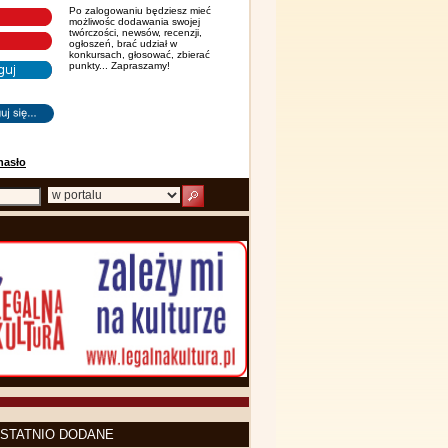
Po zalogowaniu będziesz mieć
możliwośc dodawania swojej
twórczości, newsów, recenzji,
ogłoszeń, brać udział w
konkursach, głosować, zbierać
punkty... Zapraszamy!
hasło
STATNIO DODANE