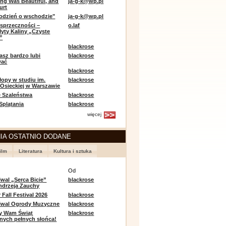
ing Was Beautiful, and
ja-g-k@wp.pl
urt
odzień o wschodzie"
ja-g-k@wp.pl
sprzeczności –
o.laf
łyty Kaliny „Czyste
”
blackrose
asz bardzo lubi
blackrose
wać
blackrose
opy w studiu im.
blackrose
 Osieckiej w Warszawie
 Szaleństwa
blackrose
 Splątania
blackrose
więcej
IA OSTATNIO DODANE
ilm
Literatura
Kultura i sztuka
e
Od
iwal „Serca Bicie”
blackrose
ndrzeja Zauchy
Fall Festival 2026
blackrose
tiwal Ogrody Muzyczne
blackrose
y Wam Świąt
blackrose
nych pełnych słońca!