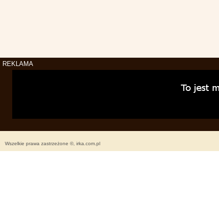
REKLAMA
Wszelkie prawa zastrzeżone ©, irka.com.pl