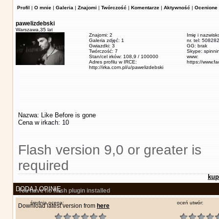
Profil
|
O mnie
|
Galeria
|
Znajomi
|
Twórczość
|
Komentarze
|
Aktywność
|
Ocenione 
pawelizdebski
Warszawa,
35 lat
Znajomi: 2
Imię i nazwisk
Galeria zdjęć: 1
nr. tel: 5082
Gwiazdki: 3
GG: brak
Twórczość: 7
Skype: spinn
Stan/cel irków: 108,9 / 100000
www:
Adres profilu w IRCE:
https://www.f
http://irka.com.pl/u/pawelizdebski
Nazwa: Like Before is gone
Cena w irkach: 10
Flash version 9,0 or greater is
required
kup
DODAJ OPINIĘ
You have no flash plugin installed
średnia ocena:
oceń utwór:
Download latest version from
here