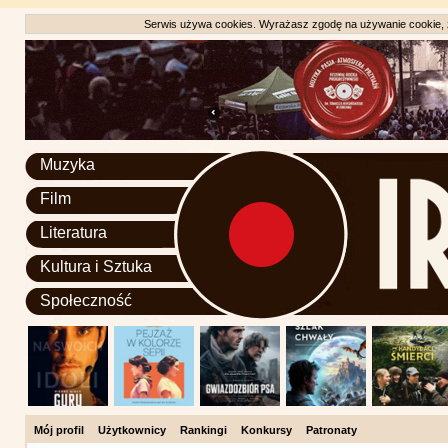
Serwis używa cookies. Wyrażasz zgodę na używanie cookie, zg
Muzyka
Film
Literatura
Kultura i Sztuka
Społeczność
Mój profil
Użytkownicy
Rankingi
Konkursy
Patronaty