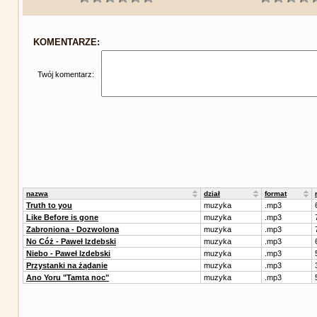
KOMENTARZE:
Twój komentarz:
nazwa
dział
format
Truth to you
muzyka
.mp3
Like Before is gone
muzyka
.mp3
Zabroniona - Dozwolona
muzyka
.mp3
No Cóż - Paweł Izdebski
muzyka
.mp3
Niebo - Paweł Izdebski
muzyka
.mp3
Przystanki na żądanie
muzyka
.mp3
Ano Yoru "Tamta noc"
muzyka
.mp3