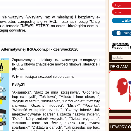
nieinwazyjny (wysyłany raz w miesiącu) i bezpłatny e-
wsletter, zarejestruj się w IRCE i zaznacz opcję "Chcę
la o temacie "NEWSLETTER" na adres: irka(at)irka.com.pl.
ępuj odwrotnie.
Rejestracja
Przypomnij 
y Alternatywnej IRKA.com.pl - czerwiec/2020
Zapraszamy do lektury czerwcowego e-magazynu
IRKI, w którym znajdziecie nowości filmowe, literackie i
REKLAMA
płytowe.
W tym miesiącu szczególnie polecamy:
KSIĄŻKI
"Aksamitka", "Bądź ze mną szczęśliwa", "Głodnemu
trup na myśli", "Teściowa", "Miłość i inne obsesje",
"Wyryte w sercu", "Akuszerka", "Ogród kobiet", "Szczyty
chciwości. Grzechy młodości", "Misiek", "Pozerka",
"Wolność w łupinie orzecha", "Czarny łabędź. Jak
nieprzewidywalne zdarzenia rządzą naszym życiem",
"Dzień, który zmienił wszystko", "Dzieci wygnane",
"Szukam Ciebie od świtu", "Black Pill", "Sokół
UTWORY O
spartański", "Dyktatura danych", "Jak przestać się bać.