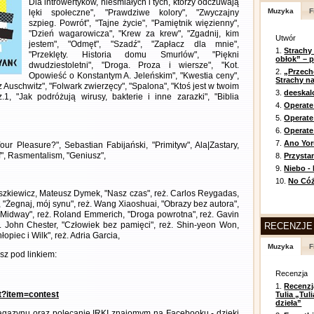
Dla introwertyków, nieśmiałych i tych, którzy odczuwają
Muzyka
F
lęki społeczne", "Prawdziwe kolory", "Zwyczajny
szpieg. Powrót", "Tajne życie", "Pamiętnik więzienny",
"Dzień wagarowicza", "Krew za krew", "Zgadnij, kim
Utwór
jestem", "Odmęt", "Szadź", "Zapłacz dla mnie",
1.
Strachy
"Przeklęty. Historia domu Smurlów", "Piękni
obłok” – 
dwudziestoletni", "Droga. Proza i wiersze", "Kot.
2.
„Przech
Opowieść o Konstantym A. Jeleńskim", "Kwestia ceny",
Strachy na
Auschwitz", "Folwark zwierzęcy", "Spalona", "Ktoś jest w twoim
3.
deeska
1, "Jak podróżują wirusy, bakterie i inne zarazki", "Biblia
4.
Operate
5.
Operat
6.
Operate 
7.
Ano Yor
ur Pleasure?", Sebastian Fabijański, "Primityw", Ala|Zastary,
ff", Rasmentalism, "Geniusz",
8.
Przysta
9.
Niebo -
10.
No Cóż
szkiewicz, Mateusz Dymek, "Nasz czas", reż. Carlos Reygadas,
, "Żegnaj, mój synu", reż. Wang Xiaoshuai, "Obrazy bez autora",
"Midway", reż. Roland Emmerich, "Droga powrotna", reż. Gavin
. John Chester, "Człowiek bez pamięci", reż. Shin-yeon Won,
RECENZJE
opiec i Wilk", reż. Adria Garcia,
Muzyka
F
z pod linkiem:
Recenzja
1.
Recenzj
nt?item=contest
Tulia „Tu
dzieła”
gazynu oraz polecanie IRKI znajomym na Facebooku - dzięki