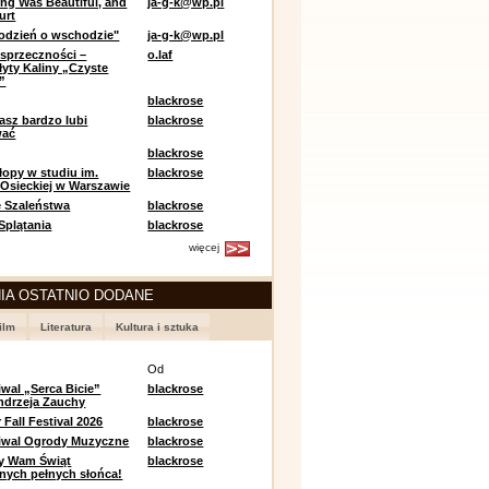
ing Was Beautiful, and
ja-g-k@wp.pl
urt
odzień o wschodzie"
ja-g-k@wp.pl
sprzeczności –
o.laf
łyty Kaliny „Czyste
”
blackrose
asz bardzo lubi
blackrose
wać
blackrose
opy w studiu im.
blackrose
 Osieckiej w Warszawie
 Szaleństwa
blackrose
 Splątania
blackrose
więcej
IA OSTATNIO DODANE
ilm
Literatura
Kultura i sztuka
e
Od
iwal „Serca Bicie”
blackrose
ndrzeja Zauchy
Fall Festival 2026
blackrose
tiwal Ogrody Muzyczne
blackrose
y Wam Świąt
blackrose
nych pełnych słońca!