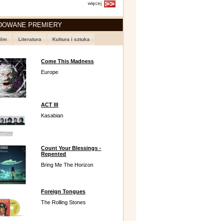
więcej
DOWANE PREMIERY
ilm
Literatura
Kultura i sztuka
Come This Madness
Europe
ACT III
Kasabian
Count Your Blessings -
Repented
Bring Me The Horizon
Foreign Tongues
The Rolling Stones