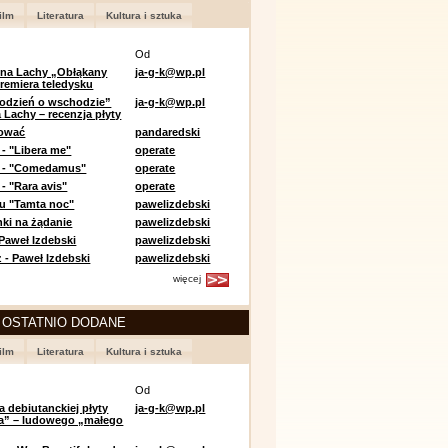
ilm
Literatura
Kultura i sztuka
Od
 na Lachy „Obłąkany
ja-g-k@wp.pl
premiera teledysku
odzień o wschodzie”
ja-g-k@wp.pl
 Lachy – recenzja płyty
lować
pandaredski
 - "Libera me"
operate
e - "Comedamus"
operate
- "Rara avis"
operate
u "Tamta noc"
pawelizdebski
nki na żądanie
pawelizdebski
 Paweł Izdebski
pawelizdebski
 - Paweł Izdebski
pawelizdebski
więcej
 OSTATNIO DODANE
ilm
Literatura
Kultura i sztuka
Od
a debiutanckiej płyty
ja-g-k@wp.pl
lia” – ludowego „małego