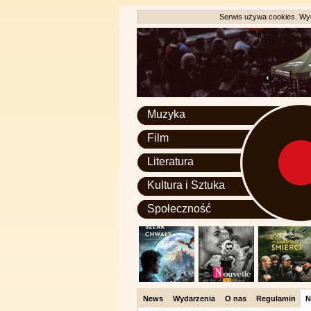
Serwis używa cookies. Wyr
Muzyka
Film
Literatura
Kultura i Sztuka
Społeczność
News
Wydarzenia
O nas
Regulamin
N