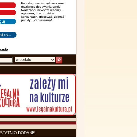
Po zalogowaniu będziesz mieć
możliwośc dodawania swojej
twórczości, newsów, recenzji,
ogłoszeń, brać udział w
konkursach, głosować, zbierać
punkty... Zapraszamy!
hasło
STATNIO DODANE