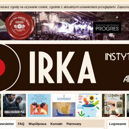
ażasz zgodę na używanie cookie, zgodnie z aktualnymi ustawieniami przeglądarki. Zapozna
ewsletter
FAQ
Współpraca
Kontakt
Patronaty
Logowanie