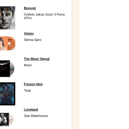
Beyond
Orliński Jakub Józef, Il Pomo
d'Oro
Visitor
Sienna Spiro
The Wow! Signal
Muse
Frisson Noir
Tarja
Loveland
Suki Waterhouse