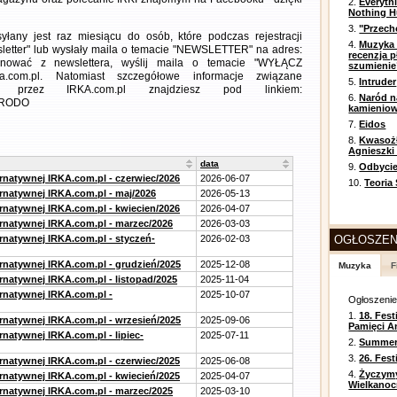
2.
Everyth
Nothing H
3.
"Przech
any jest raz miesiącu do osób, które podczas rejestracji
4.
Muzyka 
letter" lub wysłały maila o temacie "NEWSLETTER" na adres:
recenzja p
ezygnować z newslettera, wyślij maila o temacie "WYŁĄCZ
szumienie
a.com.pl. Natomiast szczegółowe informacje związane
5.
Intruder
 przez IRKA.com.pl znajdziesz pod linkiem:
6.
Naród n
m=RODO
kamienio
7.
Eidos
8.
Kwasożł
Agnieszki
data
9.
Odbycie
ernatywnej IRKA.com.pl - czerwiec/2026
2026-06-07
10.
Teoria
ernatywnej IRKA.com.pl - maj/2026
2026-05-13
ernatywnej IRKA.com.pl - kwiecien/2026
2026-04-07
ernatywnej IRKA.com.pl - marzec/2026
2026-03-03
ernatywnej IRKA.com.pl - styczeń-
2026-02-03
OGŁOSZEN
ernatywnej IRKA.com.pl - grudzień/2025
2025-12-08
Muzyka
F
rnatywnej IRKA.com.pl - listopad/2025
2025-11-04
ernatywnej IRKA.com.pl -
2025-10-07
Ogłoszeni
1.
18. Fest
ernatywnej IRKA.com.pl - wrzesień/2025
2025-09-06
Pamięci A
rnatywnej IRKA.com.pl - lipiec-
2025-07-11
2.
Summer 
3.
26. Fes
ernatywnej IRKA.com.pl - czerwiec/2025
2025-06-08
4.
Życzym
ernatywnej IRKA.com.pl - kwiecień/2025
2025-04-07
Wielkanoc
ernatywnej IRKA.com.pl - marzec/2025
2025-03-10