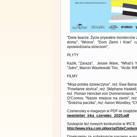
"Dwie twarze. Życie prywatne morderców z 
domu", "Wrona", "Dom Ziemi i Krwi" cz.
opowiedziana dzieciom",
PŁYTY
Kazik, "Zaraza", Jessie Ware, "What’s Yo
"Jutro", Marcin Wasilewski Trio, "Arctic Ri
FILMY
"Moja polska dziewczyna", reż. Ewa Bana
"Powitanie słońca", reż. Stéphane Haskell
reż. Florian Henckel von Donnersmarck, 
O’Connor, "Nasze miejsce na ziemi", reż
"Śnieżna paczka", reż. Aaron Woodley, "Chł
Czerwcowy e-magazyn w PDF-ie znajdzies
newsletter_irka_czerwiec_2020.pdf
Szukajcie też nowych konkursów w IRCE:
http://www.irka.com.pl/portal/SiteConte
Dziękujemy za subskrypcję naszego e-ma