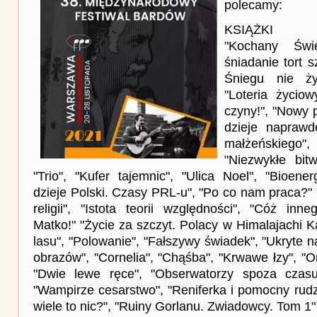
polecamy:
KSIĄŻKI
"Kochany Świę
śniadanie tort 
Śniegu nie ży
"Loteria życio
czyny!", "Nowy p
dzieje naprawd
małżeńskiego",
"Niezwykłe bitw
"Trio", "Kufer tajemnic", "Ulica Noel", "Bioene
dzieje Polski. Czasy PRL-u", "Po co nam praca?" 
religii", "Istota teorii względności", "Cóż inn
Matko!" "Życie za szczyt. Polacy w Himalajachi 
lasu", "Polowanie", "Fałszywy świadek", "Ukryte n
obrazów", "Cornelia", "Chąśba", "Krwawe łzy", "On
"Dwie lewe ręce", "Obserwatorzy spoza czasu
"Wampirze cesarstwo", "Reniferka i pomocny rudz
wiele to nic?", "Ruiny Gorlanu. Zwiadowcy. Tom 1"