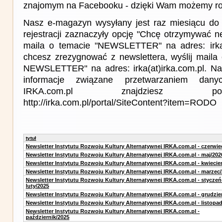
znajomym na Facebooku - dzięki Wam możemy roz
Nasz e-magazyn wysyłany jest raz miesiącu do 
rejestracji zaznaczyły opcję "Chcę otrzymywać ne
maila o temacie "NEWSLETTER" na adres: irka(a
chcesz zrezygnować z newslettera, wyślij mail
NEWSLETTER" na adres: irka(at)irka.com.pl. Na
informacje związane przetwarzaniem da
IRKA.com.pl znajdziesz p
http://irka.com.pl/portal/SiteContent?item=RODO
tytuł
Newsletter Instytutu Rozwoju Kultury Alternatywnej IRKA.com.pl - czerwie
Newsletter Instytutu Rozwoju Kultury Alternatywnej IRKA.com.pl - maj/202
Newsletter Instytutu Rozwoju Kultury Alternatywnej IRKA.com.pl - kwiecie
Newsletter Instytutu Rozwoju Kultury Alternatywnej IRKA.com.pl - marzec
Newsletter Instytutu Rozwoju Kultury Alternatywnej IRKA.com.pl - styczeń
luty/2025
Newsletter Instytutu Rozwoju Kultury Alternatywnej IRKA.com.pl - grudzie
Newsletter Instytutu Rozwoju Kultury Alternatywnej IRKA.com.pl - listopa
Newsletter Instytutu Rozwoju Kultury Alternatywnej IRKA.com.pl -
październik/2025