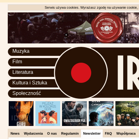
Serwis używa cookies. Wyrażasz zgodę na używanie cookie, zg
Muzyka
Film
Literatura
Kultura i Sztuka
Społeczność
News
Wydarzenia
O nas
Regulamin
Newsletter
FAQ
Współpraca