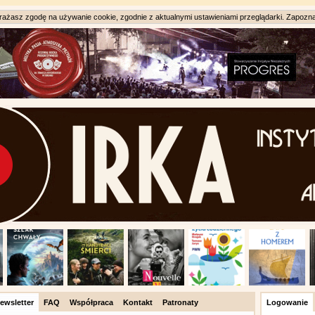
ażasz zgodę na używanie cookie, zgodnie z aktualnymi ustawieniami przeglądarki. Zapozna
ewsletter
FAQ
Współpraca
Kontakt
Patronaty
Logowanie