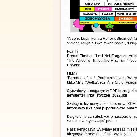
"Arsene Lupin kontra Herlock Sholmes", "
Violent Delights. Gwałtowne pasje", "Druga
PŁYTY
Dream Theater, "Lost Not Forgotten Arc
"The Wheel of Time: The First Turn" (soun
Chants"
FILMY
"Bernadetta", reż. Paul Verhoeven, "Wszy
Mike Mills, "Wolka", reż. Árni Ólafur Ásge
Styczniowy e-magazyn w PDF-ie znajdzies
newsletter_irka_styczen_2022.pdf
Szukajcie też nowych konkursów w IRCE:
http://www.irka.com.pl/portal/SiteConte
Dziękujemy za subskrypcję naszego e-ma
Wam możemy rozwijać portal!
Nasz e-magazyn wysyłany jest raz miesią
otrzymywać newsletter" lub wysłały maila