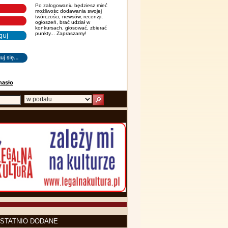
Po zalogowaniu będziesz mieć
możliwośc dodawania swojej
twórczości, newsów, recenzji,
ogłoszeń, brać udział w
konkursach, głosować, zbierać
punkty... Zapraszamy!
hasło
STATNIO DODANE