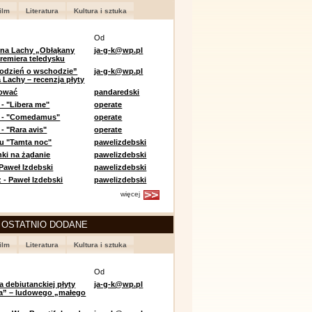
ilm
Literatura
Kultura i sztuka
Od
 na Lachy „Obłąkany
ja-g-k@wp.pl
premiera teledysku
odzień o wschodzie”
ja-g-k@wp.pl
 Lachy – recenzja płyty
lować
pandaredski
 - "Libera me"
operate
e - "Comedamus"
operate
- "Rara avis"
operate
u "Tamta noc"
pawelizdebski
nki na żądanie
pawelizdebski
 Paweł Izdebski
pawelizdebski
 - Paweł Izdebski
pawelizdebski
więcej
 OSTATNIO DODANE
ilm
Literatura
Kultura i sztuka
Od
a debiutanckiej płyty
ja-g-k@wp.pl
lia” – ludowego „małego