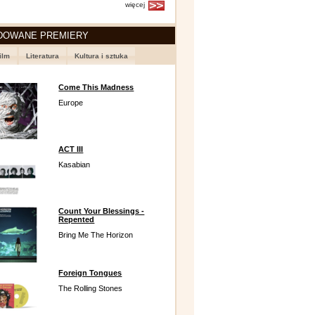
więcej
DOWANE PREMIERY
ilm
Literatura
Kultura i sztuka
Come This Madness
Europe
ACT III
Kasabian
Count Your Blessings -
Repented
Bring Me The Horizon
Foreign Tongues
The Rolling Stones