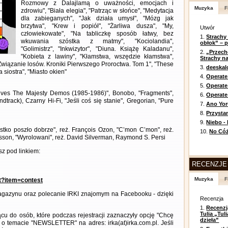
Rozmowy z Dalajlamą o uważności, emocjach i
Muzyka
F
zdrowiu", "Biała elegia", "Patrząc w słońce", "Medytacja
dla zabieganych", "Jak działa umysł", "Mózg jak
brzytwa", "Krew i popiół", "Żarliwa dusza", "My,
Utwór
człowiekowate", "Na tabliczkę sposób łatwy, bez
1.
Strachy
wkuwania szóstka z matmy", "Kociolandia",
obłok” – 
"Golimistrz", "Inkwizytor", "Diuna. Książę Kaladanu",
2.
„Przech
"Kobieta z lawiny", "Kłamstwa, wszędzie kłamstwa",
Strachy na
Związanie losów. Kroniki Pierwszego Proroctwa. Tom 1", "These
3.
deeska
 siostra", "Miasto okien"
4.
Operate
5.
Operat
hives The Majesty Demos (1985-1986)", Bonobo, "Fragments",
6.
Operate 
dtrack), Czarny Hi-Fi, "Jeśli coś się stanie", Gregorian, "Pure
7.
Ano Yor
8.
Przysta
9.
Niebo -
stko poszło dobrze", reż. François Ozon, "C’mon C’mon", reż.
10.
No Cóż
irsson, "Wyrolowani", reż. David Silverman, Raymond S. Persi
z pod linkiem:
RECENZJE
Muzyka
F
nt?item=contest
gazynu oraz polecanie IRKI znajomym na Facebooku - dzięki
Recenzja
1.
Recenzj
Tulia „Tu
cu do osób, które podczas rejestracji zaznaczyły opcję "Chcę
dzieła”
 o temacie "NEWSLETTER" na adres: irka(at)irka.com.pl. Jeśli