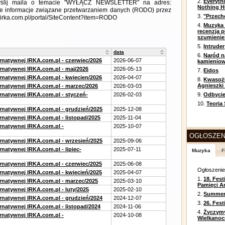
2.
Everyth
wyślij maila o temacie "WYŁĄCZ NEWSLETTER" na adres:
Nothing H
łowe informacje związane przetwarzaniem danych (RODO) przez
3.
"Przech
//irka.com.pl/portal/SiteContent?item=RODO
4.
Muzyka 
recenzja p
szumienie
5.
Intruder
data
6.
Naród n
ernatywnej IRKA.com.pl - czerwiec/2026
2026-06-07
kamienio
ernatywnej IRKA.com.pl - maj/2026
2026-05-13
7.
Eidos
ernatywnej IRKA.com.pl - kwiecien/2026
2026-04-07
8.
Kwasożł
Agnieszki
ernatywnej IRKA.com.pl - marzec/2026
2026-03-03
ernatywnej IRKA.com.pl - styczeń-
2026-02-03
9.
Odbycie
10.
Teoria
ernatywnej IRKA.com.pl - grudzień/2025
2025-12-08
rnatywnej IRKA.com.pl - listopad/2025
2025-11-04
ernatywnej IRKA.com.pl -
2025-10-07
OGŁOSZEN
ernatywnej IRKA.com.pl - wrzesień/2025
2025-09-06
rnatywnej IRKA.com.pl - lipiec-
2025-07-11
Muzyka
F
ernatywnej IRKA.com.pl - czerwiec/2025
2025-06-08
Ogłoszeni
ernatywnej IRKA.com.pl - kwiecień/2025
2025-04-07
1.
18. Fest
ernatywnej IRKA.com.pl - marzec/2025
2025-03-10
Pamięci A
rnatywnej IRKA.com.pl - luty/2025
2025-02-10
2.
Summer 
ernatywnej IRKA.com.pl - grudzień/2024
2024-12-07
3.
26. Fes
rnatywnej IRKA.com.pl - listopad/2024
2024-11-06
4.
Życzym
ernatywnej IRKA.com.pl -
2024-10-08
Wielkanoc