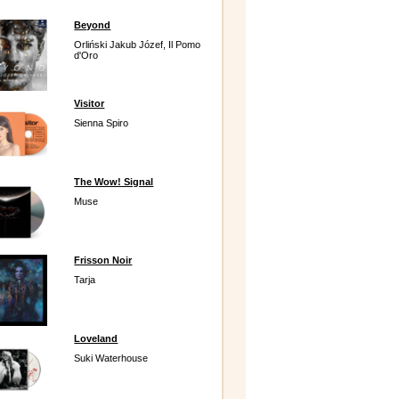
Beyond
Orliński Jakub Józef, Il Pomo
d'Oro
Visitor
Sienna Spiro
The Wow! Signal
Muse
Frisson Noir
Tarja
Loveland
Suki Waterhouse