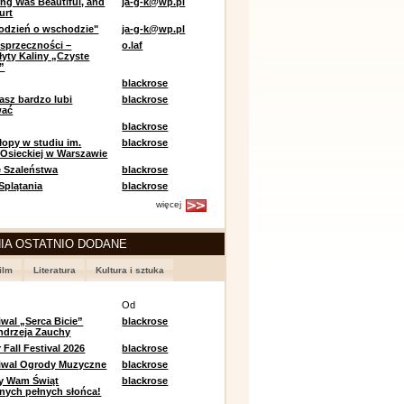
ing Was Beautiful, and
ja-g-k@wp.pl
urt
odzień o wschodzie"
ja-g-k@wp.pl
sprzeczności –
o.laf
łyty Kaliny „Czyste
”
blackrose
asz bardzo lubi
blackrose
wać
blackrose
opy w studiu im.
blackrose
 Osieckiej w Warszawie
 Szaleństwa
blackrose
 Splątania
blackrose
więcej
IA OSTATNIO DODANE
ilm
Literatura
Kultura i sztuka
e
Od
iwal „Serca Bicie”
blackrose
ndrzeja Zauchy
Fall Festival 2026
blackrose
tiwal Ogrody Muzyczne
blackrose
y Wam Świąt
blackrose
nych pełnych słońca!