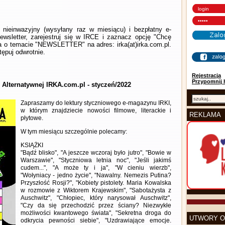
nieinwazyjny (wysyłany raz w miesiącu) i bezpłatny e-
wsletter, zarejestruj się w IRCE i zaznacz opcję "Chcę
la o temacie "NEWSLETTER" na adres: irka(at)irka.com.pl.
ępuj odwrotnie.
Rejestracja
Przypomnij 
y Alternatywnej IRKA.com.pl - styczeń/2022
Zapraszamy do lektury styczniowego e-magazynu IRKI,
w którym znajdziecie nowości filmowe, literackie i
REKLAMA
płytowe.
W tym miesiącu szczególnie polecamy:
KSIĄŻKI
"Bądź blisko", "A jeszcze wczoraj było jutro", "Bowie w
Warszawie", "Styczniowa letnia noc", "Jeśli jakimś
cudem...", "A może ty i ja", "W cieniu wierzb",
"Wołyniacy - jedno życie", "Nawalny. Nemezis Putina?
Przyszłość Rosji?", "Kobiety pistolety. Maria Kowalska
w rozmowie z Wiktorem Krajewskim", "Sabotażysta z
Auschwitz", "Chłopiec, który narysował Auschwitz",
"Czy da się przechodzić przez ściany? Niezwykłe
możliwości kwantowego świata", "Sekretna droga do
UTWORY O
odkrycia pewności siebie", "Uzdrawiające emocje.