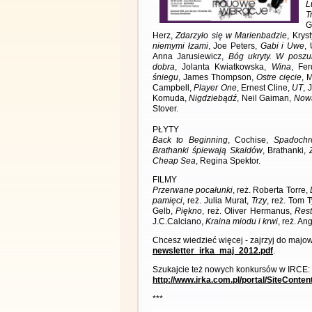
L
T
G
Herz,
Zdarzyło się w Marienbadzie
, Krys
niemymi łzami
, Joe Peters,
Gabi i Uwe
,
Anna Jarusiewicz,
Bóg ukryty. W poszu
dobra
, Jolanta Kwiatkowska,
Wina
, Fe
śniegu
, James Thompson,
Ostre cięcie
, 
Campbell,
Player One
, Ernest Cline,
UT
, 
Komuda,
Nigdziebądź
, Neil Gaiman,
Nowa
Stover.
PŁYTY
Back to Beginning
, Cochise,
Spadochr
Brathanki śpiewają Skaldów
, Brathanki,
Cheap Sea
, Regina Spektor.
FILMY
Przerwane pocałunki
, reż. Roberta Torre,
pamięci
, reż. Julia Murat,
Trzy
, reż. Tom 
Gelb,
Piękno
, reż. Oliver Hermanus,
Rest
J.C.Calciano,
Kraina miodu i krwi
, reż. An
Chcesz wiedzieć więcej - zajrzyj do maj
newsletter_irka_maj_2012.pdf
.
Szukajcie też nowych konkursów w IRCE:
http://www.irka.com.pl/portal/SiteConte
***