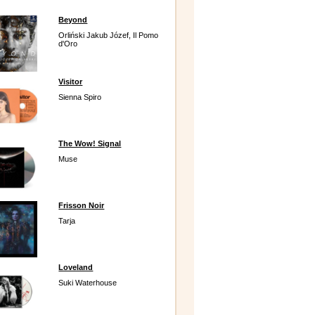
Beyond
Orliński Jakub Józef, Il Pomo
d'Oro
Visitor
Sienna Spiro
The Wow! Signal
Muse
Frisson Noir
Tarja
Loveland
Suki Waterhouse