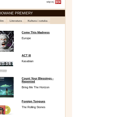
więcej
DOWANE PREMIERY
ilm
Literatura
Kultura i sztuka
Come This Madness
Europe
ACT III
Kasabian
Count Your Blessings -
Repented
Bring Me The Horizon
Foreign Tongues
The Rolling Stones