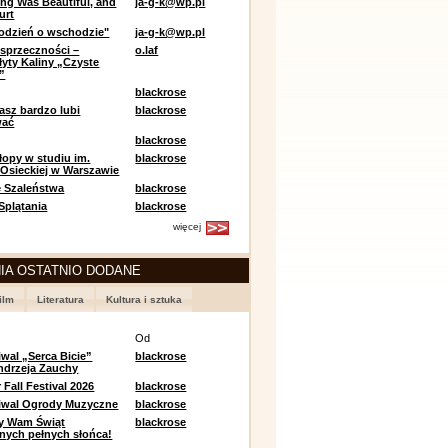
ing Was Beautiful, and
ja-g-k@wp.pl
urt
odzień o wschodzie"
ja-g-k@wp.pl
sprzeczności –
o.laf
łyty Kaliny „Czyste
”
blackrose
asz bardzo lubi
blackrose
wać
blackrose
opy w studiu im.
blackrose
 Osieckiej w Warszawie
 Szaleństwa
blackrose
 Splątania
blackrose
więcej
IA OSTATNIO DODANE
ilm
Literatura
Kultura i sztuka
e
Od
iwal „Serca Bicie”
blackrose
ndrzeja Zauchy
Fall Festival 2026
blackrose
tiwal Ogrody Muzyczne
blackrose
y Wam Świąt
blackrose
nych pełnych słońca!