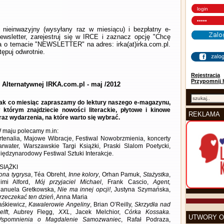
nieinwazyjny (wysyłany raz w miesiącu) i bezpłatny e-
wsletter, zarejestruj się w IRCE i zaznacz opcję "Chcę
la o temacie "NEWSLETTER" na adres: irka(at)irka.com.pl.
ępuj odwrotnie.
Rejestracja
Przypomnij 
 Alternatywnej IRKA.com.pl - maj /2012
ak co miesiąc zapraszamy do lektury naszego e-magazynu,
 którym znajdziecie nowości literackie, płytowe i kinowe
REKLAMA
raz wydarzenia, na które warto się wybrać.
 maju polecamy m.in:
rtenalia, Majowe Wibracje, Festiwal Nowobrzmienia, koncerty
arwater, Warszawskie Targi Książki, Praski Slalom Poetycki,
iędzynarodowy Festiwal Sztuki Interakcje.
SIĄŻKI
ona tygrysa
, Téa Obreht,
Inne kolory
, Orhan Pamuk,
Stażystka
,
imi Alford,
Mój przyjaciel Michael
, Frank Cascio,
Agent,
anuela Gretkowska,
Nie ma innej opcji!
, Justyna Szymańska,
rzeczekać ten dzień
, Anna Maria
aśkiewicz,
Kawalerowie Angeliny
, Brian O’Reilly,
Skrzydła nad
elft
, Aubrey Flegg,
XXL
, Jacek Melchior,
Córka Kossaka.
UTWORY O
spomnienia o Magdalenie Samozwaniec
, Rafał Podraza,