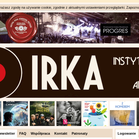
ażasz zgodę na używanie cookie, zgodnie z aktualnymi ustawieniami przeglądarki. Zapozna
ewsletter
FAQ
Współpraca
Kontakt
Patronaty
Logowanie