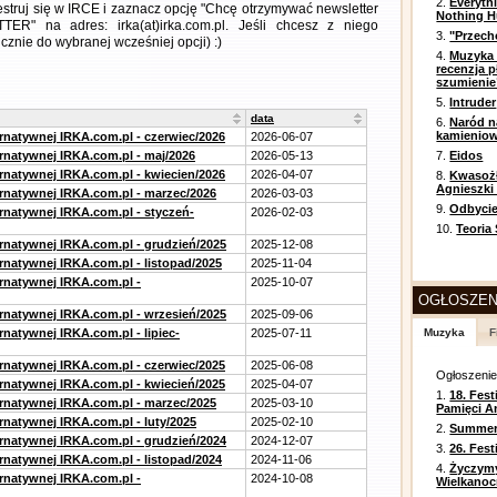
2.
Everyth
jestruj się w IRCE i zaznacz opcję "Chcę otrzymywać newsletter
Nothing H
ER" na adres: irka(at)irka.com.pl. Jeśli chcesz z niego
3.
"Przech
znie do wybranej wcześniej opcji) :)
4.
Muzyka 
recenzja p
szumienie
5.
Intruder
data
6.
Naród n
kamienio
ernatywnej IRKA.com.pl - czerwiec/2026
2026-06-07
ernatywnej IRKA.com.pl - maj/2026
2026-05-13
7.
Eidos
ernatywnej IRKA.com.pl - kwiecien/2026
2026-04-07
8.
Kwasożł
Agnieszki
ernatywnej IRKA.com.pl - marzec/2026
2026-03-03
9.
Odbycie
ernatywnej IRKA.com.pl - styczeń-
2026-02-03
10.
Teoria
ernatywnej IRKA.com.pl - grudzień/2025
2025-12-08
rnatywnej IRKA.com.pl - listopad/2025
2025-11-04
ernatywnej IRKA.com.pl -
2025-10-07
OGŁOSZEN
ernatywnej IRKA.com.pl - wrzesień/2025
2025-09-06
rnatywnej IRKA.com.pl - lipiec-
2025-07-11
Muzyka
F
ernatywnej IRKA.com.pl - czerwiec/2025
2025-06-08
Ogłoszeni
ernatywnej IRKA.com.pl - kwiecień/2025
2025-04-07
1.
18. Fest
ernatywnej IRKA.com.pl - marzec/2025
2025-03-10
Pamięci A
rnatywnej IRKA.com.pl - luty/2025
2025-02-10
2.
Summer 
ernatywnej IRKA.com.pl - grudzień/2024
2024-12-07
3.
26. Fes
rnatywnej IRKA.com.pl - listopad/2024
2024-11-06
4.
Życzym
ernatywnej IRKA.com.pl -
2024-10-08
Wielkanoc