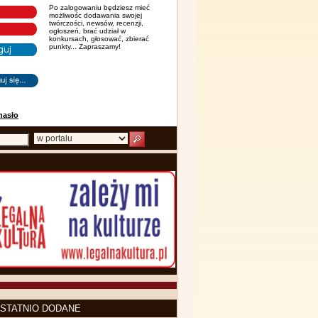
Po zalogowaniu będziesz mieć
możliwośc dodawania swojej
twórczości, newsów, recenzji,
ogłoszeń, brać udział w
konkursach, głosować, zbierać
punkty... Zapraszamy!
hasło
STATNIO DODANE