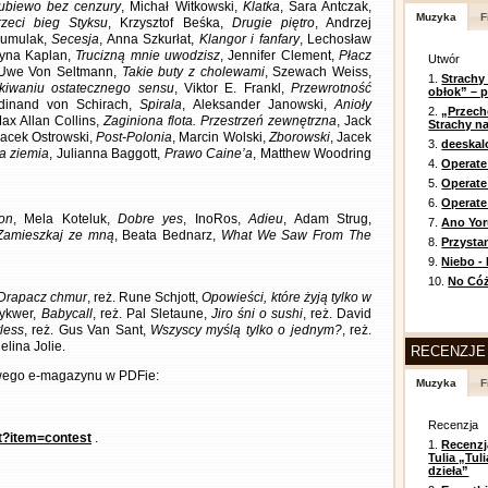
ubiewo bez cenzury
, Michał Witkowski,
Klatka
, Sara Antczak,
Muzyka
F
rzeci bieg Styksu
, Krzysztof Beśka,
Drugie piętro
, Andrzej
umulak,
Secesja
, Anna Szkurłat,
Klangor i fanfary
, Lechosław
tyna Kaplan,
Trucizną mnie uwodzisz
, Jennifer Clement,
Płacz
Utwór
 Uwe Von Seltmann,
Takie buty z cholewami
, Szewach Weiss,
1.
Strachy
kiwaniu ostatecznego sensu
, Viktor E. Frankl,
Przewrotność
obłok” – 
rdinand von Schirach,
Spirala
, Aleksander Janowski,
Anioły
2.
„Przech
Max Allan Collins,
Zaginiona flota. Przestrzeń zewnętrzna
, Jack
Strachy na
Jacek Ostrowski,
Post-Polonia
, Marcin Wolski,
Zborowski
, Jacek
3.
deeska
 ziemia
, Julianna Baggott,
Prawo Caine’a
, Matthew Woodring
4.
Operate
5.
Operat
6.
Operate 
on
, Mela Koteluk,
Dobre yes
, InoRos,
Adieu
, Adam Strug,
7.
Ano Yor
Zamieszkaj ze mną
, Beata Bednarz,
What We Saw From The
8.
Przysta
9.
Niebo -
10.
No Cóż
Drapacz chmur
, reż. Rune Schjott,
Opowieści, które żyją tylko w
Tykwer,
Babycall
, reż. Pal Sletaune,
Jiro śni o sushi
, reż. David
less
, reż. Gus Van Sant,
Wszyscy myślą tylko o jednym?
, reż.
gelina Jolie.
RECENZJE
owego e-magazynu w PDFie:
Muzyka
F
Recenzja
nt?item=contest
.
1.
Recenzj
Tulia „Tu
dzieła”