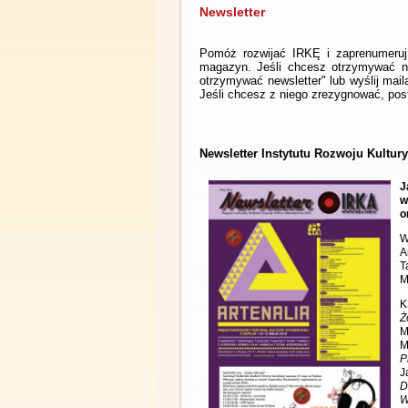
Newsletter
Pomóż rozwijać IRKĘ i zaprenumeruj 
magazyn. Jeśli chcesz otrzymywać ne
otrzymywać newsletter" lub wyślij mai
Jeśli chcesz z niego zrezygnować, post
Newsletter Instytutu Rozwoju Kultury
J
w
o
W
A
T
M
K
Ż
M
M
P
J
D
W