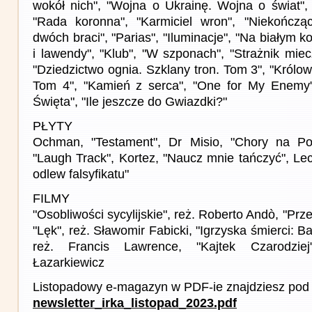
wokół nich", "Wojna o Ukrainę. Wojna o świat", 
"Rada koronna", "Karmiciel wron", "Niekończą
dwóch braci", "Parias", "Iluminacje", "Na białym 
i lawendy", "Klub", "W szponach", "Strażnik miecz
"Dziedzictwo ognia. Szklany tron. Tom 3", "Królow
Tom 4", "Kamień z serca", "One for My Enemy",
Święta", "Ile jeszcze do Gwiazdki?"
PŁYTY
Ochman, "Testament", Dr Misio, "Chory na Pol
"Laugh Track", Kortez, "Naucz mnie tańczyć", Le
odlew falsyfikatu"
FILMY
"Osobliwości sycylijskie", reż. Roberto Andò, "Przej
"Lęk", reż. Sławomir Fabicki, "Igrzyska śmierci: B
reż. Francis Lawrence, "Kajtek Czarodzie
Łazarkiewicz
Listopadowy e-magazyn w PDF-ie znajdziesz pod 
newsletter_irka_listopad_2023.pdf