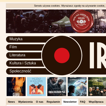
Serwis używa cookies. Wyrażasz zgodę na używanie cookie, zg
Muzyka
Film
Literatura
Kultura i Sztuka
Społeczność
News
Wydarzenia
O nas
Regulamin
Newsletter
FAQ
Współpraca