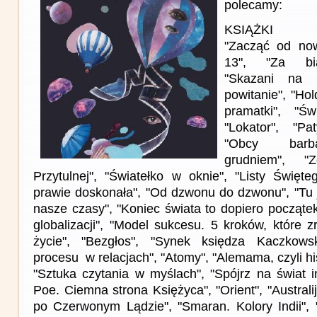
polecamy:
KSIĄŻKI
"Zacząć od n
13", "Za bia
"Skazani na w
powitanie", "Ho
pramatki", "Św
"Lokator", "P
"Obcy barba
grudniem", "
Przytulnej", "Światełko w oknie", "Listy Święte
prawie doskonała", "Od dzwonu do dzwonu", "Tu j
nasze czasy", "Koniec świata to dopiero począte
globalizacji", "Model sukcesu. 5 kroków, które z
życie", "Bezgłos", "Synek księdza Kaczkowsk
procesu w relacjach", "Atomy", "Alemama, czyli his
"Sztuka czytania w myślach", "Spójrz na świat i
Poe. Ciemna strona Księżyca", "Orient", "Austral
po Czerwonym Lądzie", "Smaran. Kolory Indii", "