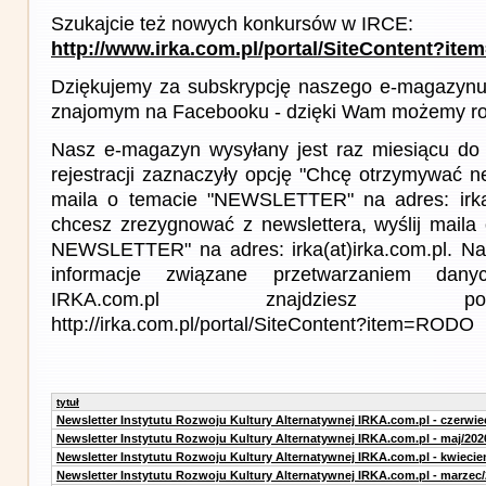
Szukajcie też nowych konkursów w IRCE:
http://www.irka.com.pl/portal/SiteContent?ite
Dziękujemy za subskrypcję naszego e-magazynu 
znajomym na Facebooku - dzięki Wam możemy roz
Nasz e-magazyn wysyłany jest raz miesiącu do 
rejestracji zaznaczyły opcję "Chcę otrzymywać ne
maila o temacie "NEWSLETTER" na adres: irka(a
chcesz zrezygnować z newslettera, wyślij mail
NEWSLETTER" na adres: irka(at)irka.com.pl. Na
informacje związane przetwarzaniem da
IRKA.com.pl znajdziesz p
http://irka.com.pl/portal/SiteContent?item=RODO
tytuł
Newsletter Instytutu Rozwoju Kultury Alternatywnej IRKA.com.pl - czerwie
Newsletter Instytutu Rozwoju Kultury Alternatywnej IRKA.com.pl - maj/202
Newsletter Instytutu Rozwoju Kultury Alternatywnej IRKA.com.pl - kwiecie
Newsletter Instytutu Rozwoju Kultury Alternatywnej IRKA.com.pl - marzec