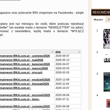
REKOMEN
gazynu oraz polecanie IRKI znajomym na Facebooku - dzięki
Muzyka
F
any jest raz miesiącu do osób, które podczas rejestracji
letter" lub wysłały maila o temacie "NEWSLETTER" na adres:
1
ezygnować z newslettera, wyślij maila o temacie "WYŁĄCZ
pl.
data
2
ernatywnej IRKA.com.pl - czerwiec/2026
2026-06-07
ernatywnej IRKA.com.pl - maj/2026
2026-05-13
ernatywnej IRKA.com.pl - kwiecien/2026
2026-04-07
ernatywnej IRKA.com.pl - marzec/2026
2026-03-03
ernatywnej IRKA.com.pl - styczeń-
2026-02-03
3
ernatywnej IRKA.com.pl - grudzień/2025
2025-12-08
rnatywnej IRKA.com.pl - listopad/2025
2025-11-04
ernatywnej IRKA.com.pl -
2025-10-07
ernatywnej IRKA.com.pl - wrzesień/2025
2025-09-06
4
rnatywnej IRKA.com.pl - lipiec-
2025-07-11
ernatywnej IRKA.com.pl - czerwiec/2025
2025-06-08