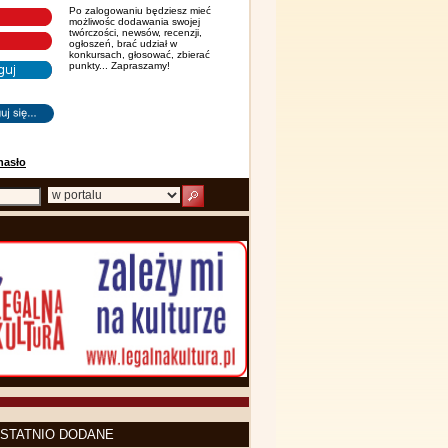
Po zalogowaniu będziesz mieć
możliwośc dodawania swojej
twórczości, newsów, recenzji,
ogłoszeń, brać udział w
konkursach, głosować, zbierać
punkty... Zapraszamy!
hasło
STATNIO DODANE