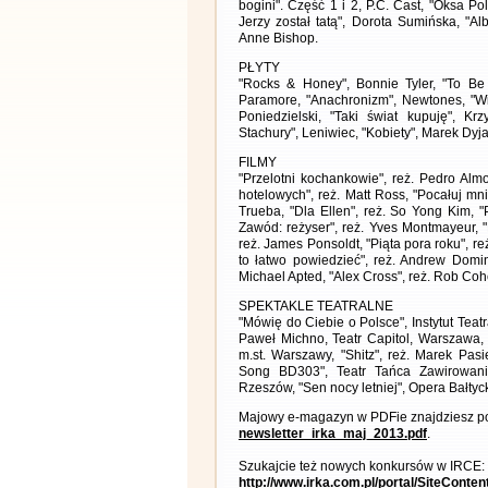
bogini". Część 1 i 2, P.C. Cast, "Oksa Po
Jerzy został tatą", Dorota Sumińska, "A
Anne Bishop.
PŁYTY
"Rocks & Honey", Bonnie Tyler, "To Be 
Paramore, "Anachronizm", Newtones, "Wid
Poniedzielski, "Taki świat kupuję", K
Stachury", Leniwiec, "Kobiety", Marek Dyja
FILMY
"Przelotni kochankowie", reż. Pedro Almo
hotelowych", reż. Matt Ross, "Pocałuj mn
Trueba, "Dla Ellen", reż. So Yong Kim, "
Zawód: reżyser", reż. Yves Montmayeur, 
reż. James Ponsoldt, "Piąta pora roku", re
to łatwo powiedzieć", reż. Andrew Domini
Michael Apted, "Alex Cross", reż. Rob Cohe
SPEKTAKLE TEATRALNE
"Mówię do Ciebie o Polsce", Instytut Tea
Paweł Michno, Teatr Capitol, Warszawa,
m.st. Warszawy, "Shitz", reż. Marek Pas
Song BD303", Teatr Tańca Zawirowani
Rzeszów, "Sen nocy letniej", Opera Bałty
Majowy e-magazyn w PDFie znajdziesz po
newsletter_irka_maj_2013.pdf
.
Szukajcie też nowych konkursów w IRCE:
http://www.irka.com.pl/portal/SiteConte