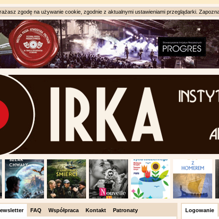
ażasz zgodę na używanie cookie, zgodnie z aktualnymi ustawieniami przeglądarki. Zapozna
ewsletter
FAQ
Współpraca
Kontakt
Patronaty
Logowanie