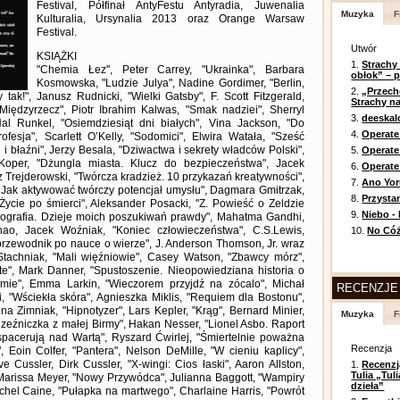
Festival, Półfinał AntyFestu Antyradia, Juwenalia
Muzyka
F
Kulturalia, Ursynalia 2013 oraz Orange Warsaw
Festival.
Utwór
KSIĄŻKI
1.
Strachy
"Chemia Łez", Peter Carrey, "Ukrainka", Barbara
obłok” – 
Kosmowska, "Ludzie Julya", Nadine Gordimer, "Berlin,
2.
„Przech
 tak!", Janusz Rudnicki, "Wielki Gatsby", F. Scott Fitzgerald,
Strachy na
"Międzyrzecz", Piotr Ibrahim Kalwas, "Smak nadziei", Sherryl
3.
deeska
l Runkel, "Osiemdziesiąt dni białych", Vina Jackson, "Do
4.
Operate
ofesja", Scarlett O’Kelly, "Sodomici", Elwira Watała, "Sześć
i błaźni", Jerzy Besala, "Dziwactwa i sekrety władców Polski",
5.
Operat
 Koper, "Dżungla miasta. Klucz do bezpieczeństwa", Jacek
6.
Operate 
z Trejderowski, "Twórcza kradzież. 10 przykazań kreatywności",
7.
Ano Yor
 Jak aktywować twórczy potencjał umysłu", Dagmara Gmitrzak,
8.
Przysta
"Życie po śmierci", Aleksander Posacki, "Z. Powieść o Zeldzie
9.
Niebo -
biografia. Dzieje moich poszukiwań prawdy", Mahatma Gandhi,
ao, Jacek Woźniak, "Koniec człowieczeństwa", C.S.Lewis,
10.
No Cóż
przewodnik po nauce o wierze", J. Anderson Thomson, Jr. wraz
 Stachniak, "Mali więźniowie", Casey Watson, "Zbawcy mórz",
", Mark Danner, "Spustoszenie. Nieopowiedziana historia o
irmie", Emma Larkin, "Wieczorem przyjdź na zócalo", Michał
RECENZJE
, "Wściekła skóra", Agnieszka Miklis, "Requiem dla Bostonu",
na Zimniak, "Hipnotyzer", Lars Kepler, "Krąg", Bernard Minier,
Muzyka
F
zeźniczka z małej Birmy", Hakan Nesser, "Lionel Asbo. Raport
 spacerują nad Wartą", Ryszard Ćwirlej, "Śmiertelnie poważna
Recenzja
 Eoin Colfer, "Pantera", Nelson DeMille, "W cieniu kaplicy",
ve Cussler, Dirk Cussler, "X-wingi: Cios łaski", Aaron Allston,
1.
Recenzj
Tulia „Tu
, Marissa Meyer, "Nowy Przywódca", Julianna Baggott, "Wampiry
dzieła”
achel Caine, "Pułapka na martwego", Charlaine Harris, "Powrót