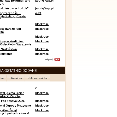
ing Was Beautiful, and
ja-g-k@wp.pl
urt
odzień o wschodzie"
ja-g-k@wp.pl
sprzeczności –
o.laf
łyty Kaliny „Czyste
”
blackrose
asz bardzo lubi
blackrose
wać
blackrose
opy w studiu im.
blackrose
 Osieckiej w Warszawie
 Szaleństwa
blackrose
 Splątania
blackrose
więcej
IA OSTATNIO DODANE
ilm
Literatura
Kultura i sztuka
e
Od
iwal „Serca Bicie”
blackrose
ndrzeja Zauchy
Fall Festival 2026
blackrose
tiwal Ogrody Muzyczne
blackrose
y Wam Świąt
blackrose
nych pełnych słońca!