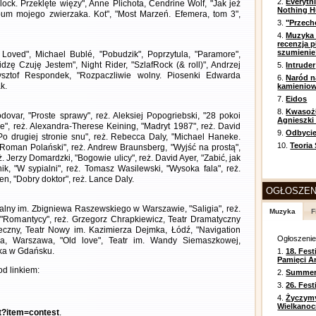
2.
Everyth
llock. Przeklęte więzy", Anne Plichota, Cendrine Wolf, "Jak jeż
Nothing H
lbum mojego zwierzaka. Kot", "Most Marzeń. Efemera, tom 3",
3.
"Przech
4.
Muzyka 
recenzja p
szumienie
Loved", Michael Bublé, "Pobudzik", Poprzytula, "Paramore",
zę Czuję Jestem", Night Rider, "SzlafRock (& roll)", Andrzej
5.
Intruder
rzysztof Respondek, "Rozpaczliwie wolny. Piosenki Edwarda
6.
Naród n
k.
kamienio
7.
Eidos
8.
Kwasożł
dovar, "Proste sprawy", reż. Aleksiej Popogriebski, "28 pokoi
Agnieszki
ie", reż. Alexandra-Therese Keining, "Madryt 1987", reż. David
9.
Odbycie
Po drugiej stronie snu", reż. Rebecca Daly, "Michael Haneke.
10.
Teoria
"Roman Polański", reż. Andrew Braunsberg, "Wyjść na prostą",
ż. Jerzy Domardzki, "Bogowie ulicy", reż. David Ayer, "Zabić, jak
k, "W sypialni", reż. Tomasz Wasilewski, "Wysoka fala", reż.
n, "Dobry doktor", reż. Lance Daly.
OGŁOSZEN
tralny im. Zbigniewa Raszewskiego w Warszawie, "Saligia", reż.
Muzyka
F
 "Romantycy", reż. Grzegorz Chrapkiewicz, Teatr Dramatyczny
ieczny, Teatr Nowy im. Kazimierza Dejmka, Łódź, "Navigation
Ogłoszeni
a, Warszawa, "Old love", Teatr im. Wandy Siemaszkowej,
cka w Gdańsku.
1.
18. Fest
Pamięci A
d linkiem:
2.
Summer 
3.
26. Fes
4.
Życzym
Wielkanoc
nt?item=contest
.