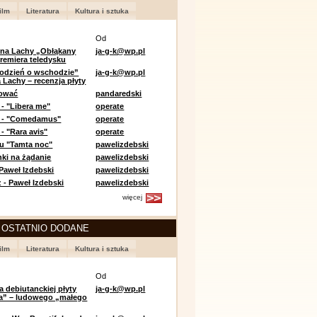
ilm
Literatura
Kultura i sztuka
Od
 na Lachy „Obłąkany
ja-g-k@wp.pl
premiera teledysku
odzień o wschodzie”
ja-g-k@wp.pl
 Lachy – recenzja płyty
lować
pandaredski
 - "Libera me"
operate
e - "Comedamus"
operate
- "Rara avis"
operate
u "Tamta noc"
pawelizdebski
nki na żądanie
pawelizdebski
 Paweł Izdebski
pawelizdebski
 - Paweł Izdebski
pawelizdebski
więcej
 OSTATNIO DODANE
ilm
Literatura
Kultura i sztuka
Od
a debiutanckiej płyty
ja-g-k@wp.pl
lia” – ludowego „małego