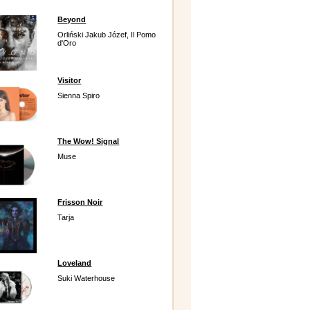
Beyond
Orliński Jakub Józef, Il Pomo
d'Oro
Visitor
Sienna Spiro
The Wow! Signal
Muse
Frisson Noir
Tarja
Loveland
Suki Waterhouse