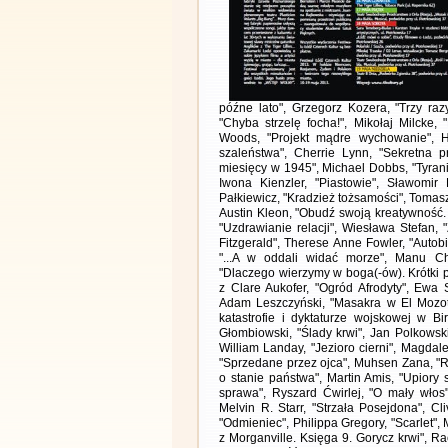
późne lato", Grzegorz Kozera, "Trzy razy
"Chyba strzelę focha!", Mikołaj Milcke, 
Woods, "Projekt mądre wychowanie", Ha
szaleństwa", Cherrie Lynn, "Sekretna pr
miesięcy w 1945", Michael Dobbs, "Tyrani 
Iwona Kienzler, "Piastowie", Sławomir
Pałkiewicz, "Kradzież tożsamości", Tomas
Austin Kleon, "Obudź swoją kreatywność.
"Uzdrawianie relacji", Wiesława Stefan, 
Fitzgerald", Therese Anne Fowler, "Auto
"...A w oddali widać morze", Manu Ch
"Dlaczego wierzymy w boga(-ów). Krótki 
z Clare Aukofer, "Ogród Afrodyty", Ewa
Adam Leszczyński, "Masakra w El Mozote
katastrofie i dyktaturze wojskowej w B
Głombiowski, "Ślady krwi", Jan Polkowski
William Landay, "Jezioro cierni", Magdale
"Sprzedane przez ojca", Muhsen Zana, "R
o stanie państwa", Martin Amis, "Upiory
sprawa", Ryszard Ćwirlej, "O mały włos",
Melvin R. Starr, "Strzała Posejdona", Cli
"Odmieniec", Philippa Gregory, "Scarlet"
z Morganville. Księga 9. Gorycz krwi", R