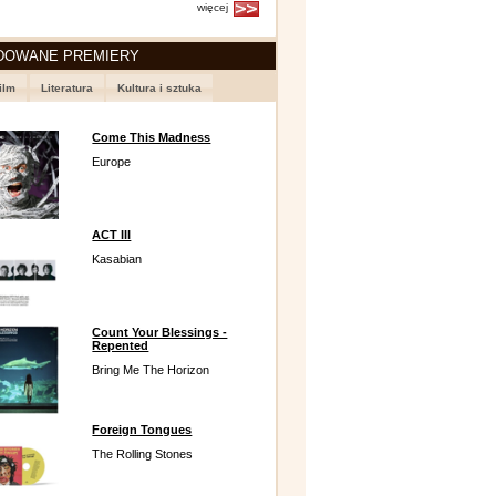
więcej
DOWANE PREMIERY
ilm
Literatura
Kultura i sztuka
Come This Madness
Europe
ACT III
Kasabian
Count Your Blessings -
Repented
Bring Me The Horizon
Foreign Tongues
The Rolling Stones