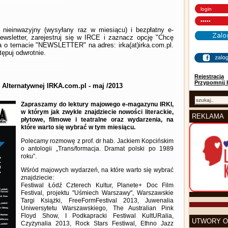
nieinwazyjny (wysyłany raz w miesiącu) i bezpłatny e-
wsletter, zarejestruj się w IRCE i zaznacz opcję "Chcę
la o temacie "NEWSLETTER" na adres: irka(at)irka.com.pl.
ępuj odwrotnie.
Rejestracja
Przypomnij 
 Alternatywnej IRKA.com.pl - maj /2013
Zapraszamy do lektury majowego e-magazynu IRKI,
w którym jak zwykle znajdziecie nowości literackie,
REKLAMA
płytowe, filmowe i teatralne oraz wydarzenia, na
które warto się wybrać w tym miesiącu.
Polecamy rozmowę z prof. dr hab. Jackiem Kopcińskim
o antologii „Trans/formacja. Dramat polski po 1989
roku”.
Wśród majowych wydarzeń, na które warto się wybrać
znajdziecie:
Festiwal Łódź Czterech Kultur, Planete+ Doc Film
Festival, projektu "Uśmiech Warszawy", Warszawskie
Targi Książki, FreeFormFestival 2013, Juwenalia
Uniwersytetu Warszawskiego, The Australian Pink
Floyd Show, I Podkapracki Festiwal KultURalia,
UTWORY O
Czyżynalia 2013, Rock Stars Festiwal, Ethno Jazz