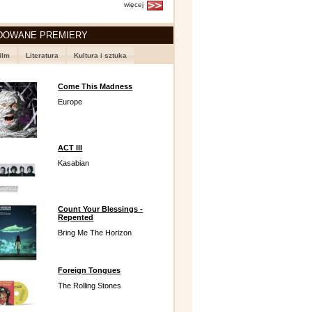
więcej
DOWANE PREMIERY
ilm
Literatura
Kultura i sztuka
Come This Madness
Europe
ACT III
Kasabian
Count Your Blessings -
Repented
Bring Me The Horizon
Foreign Tongues
The Rolling Stones