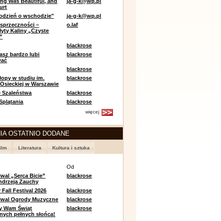
ing Was Beautiful, and
ja-g-k@wp.pl
urt
odzień o wschodzie"
ja-g-k@wp.pl
sprzeczności –
o.laf
łyty Kaliny „Czyste
”
blackrose
asz bardzo lubi
blackrose
wać
blackrose
opy w studiu im.
blackrose
 Osieckiej w Warszawie
 Szaleństwa
blackrose
 Splątania
blackrose
więcej
IA OSTATNIO DODANE
ilm
Literatura
Kultura i sztuka
e
Od
iwal „Serca Bicie”
blackrose
ndrzeja Zauchy
Fall Festival 2026
blackrose
tiwal Ogrody Muzyczne
blackrose
y Wam Świąt
blackrose
nych pełnych słońca!