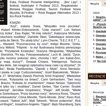
Eska, Festiwal Piosenki Inteligentnej - „Bez Lipy”, i
Muzyka
F
festival, Audiolake 4 Festiwal 2013, Regałowisko -
Bielawa Reggae Festival, Tauron Festiwal Nowa
Muzyka, B-Festival – Rock Reggae Alternative 2013 i
Utwór
Ino-Rock Festival.
1.
Strachy
obłok” – 
KSIĄŻKI
2.
„Przech
"Azyl", Izabela Sowa, "Wszystko inne poczeka",
Strachy na
 Hubert Klimko-Dobrzaniecki, "Lista marzeń", Lori Nelson
3.
deeska
trzy łóżka", Ewa Rajter, "W imię miłości", Katarzyna Michalak,
4.
Operate
słuchane modlitwy", Danielle Steel, "Zakwitające dziewczęta.
5.
Operat
ita de Sterck, "Do utraty tchu", Lynn Cherrie, "S.E.C.R.E.T.", L.
 L. Maxwell, "Przeznaczona, by czuć", Indigo Bloome, "Zelda.
6.
Operate 
cy Milford, "Filipinki - to my! Ilustrowana historia pierwszego
7.
Ano Yor
ski, "Przystanek Kostaryka", Grażyna Obrąpalska, "Afrykańska
8.
Przysta
e Sheldrick, "Po kiju. Fotoopowiadania", Lech M. Jakób, "Życie,
9.
Niebo -
mysłu możesz pokonać stres, choroby i ból", Jon Kabat-Zinn,
10.
No Cóż
y mają duszę?", Deepak Chopra, "Inteligencja. Twórcza
a dieta. Jak osiągnąć optymalną masę ciała i ją utrzymać", Dr
a", Beata Pawlikowska, "Zapiski z Afryki", Anna Nieckula-
at piekła w Legii Cudzoziemskiej", Józef Białoskórski, "Wołyń–
 27. Wołyńskiej Dywizji Piechoty Armii Krajowej", Władysław
RECENZJE
ernan, "Kołysanka na śmierć", Carin Gerhardsen, "Sen nocy
irk Brauns, "Kobieta ze znamieniem", Hakan Nesser, "Zależność
Muzyka
F
 tylko łzy i modlitwa", Daniel Gerber, "Star Carrier: Środek
ierząt", Jarosław Grzędowicz, "Plaga", Jeff Grubb, "Wielki
Recenzja
na Szelenbaum, "Przez bezmiar nocy", Veronica Rossi, "Osama"
1.
Recenzj
, "Ambasadoria", China Mieville, "Demi-Monde. Zima", Rees Rod,
Tulia „Tu
ward, "Sekret Julii", Mafi Tahereh, "Morze potworów", Rick
dzieła”
nt Bogini", Josephine Angelini, "Ogień", Mats Strandberg, Sara