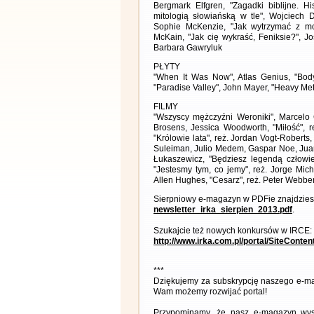
Bergmark Elfgren, "Zagadki biblijne. Hi
mitologią słowiańską w tle", Wojciech D
Sophie McKenzie, "Jak wytrzymać z moj
McKain, "Jak cię wykraść, Feniksie?", Jo
Barbara Gawryluk
PŁYTY
"When It Was Now", Atlas Genius, "Body 
"Paradise Valley", John Mayer, "Heavy Me
FILMY
"Wszyscy mężczyźni Weroniki", Marcelo 
Brosens, Jessica Woodworth, "Miłość", r
"Królowie lata", reż. Jordan Vogt-Roberts,
Suleiman, Julio Medem, Gaspar Noe, Juan 
Łukaszewicz, "Będziesz legendą człowie
"Jestesmy tym, co jemy", reż. Jorge Mich
Allen Hughes, "Cesarz", reż. Peter Webbe
Sierpniowy e-magazyn w PDFie znajdziesz
newsletter_irka_sierpien_2013.pdf
.
Szukajcie też nowych konkursów w IRCE:
http://www.irka.com.pl/portal/SiteConte
***
Dziękujemy za subskrypcję naszego e-ma
Wam możemy rozwijać portal!
Przypominamy, że nasz e-magazyn wysył