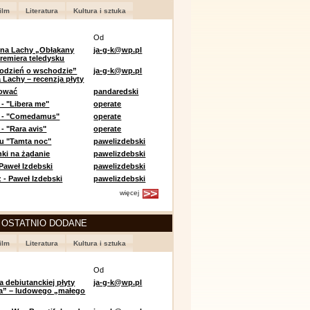
ilm
Literatura
Kultura i sztuka
Od
 na Lachy „Obłąkany
ja-g-k@wp.pl
premiera teledysku
odzień o wschodzie”
ja-g-k@wp.pl
 Lachy – recenzja płyty
lować
pandaredski
 - "Libera me"
operate
e - "Comedamus"
operate
- "Rara avis"
operate
u "Tamta noc"
pawelizdebski
nki na żądanie
pawelizdebski
 Paweł Izdebski
pawelizdebski
 - Paweł Izdebski
pawelizdebski
więcej
 OSTATNIO DODANE
ilm
Literatura
Kultura i sztuka
Od
a debiutanckiej płyty
ja-g-k@wp.pl
lia” – ludowego „małego