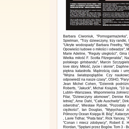
Barbara Ciwoniuk, "Pornogarmażerka",
Spielman, "Trzy dziewczyny, trzy randki, 
"Ukryte wodospady" Barbara Freethy, "Wy
Opowieści ludowe o miłości i odwadze", Mar
Marie Adeline, "Reguły uległości", Gina
Wielka miłość F. Scotta Fitzegeralda", Nan
polskiego girlsbandu", Marcin Szczygiel
love story. Miłość, życie i słonie", Daphn
piękna katastrofa. Mądrością ciała i u
"Wojna światopoglądów. Czy naukowc
odpowiedź na nasze czasy", OSHO, "Parysk
Jean Michel Cohen, "Dziennik podróżnik
Roberts, "Jakuck", Michał Książek, "10 l
Lublin–Warszawa. Wspomnienia żołnierza
Filar, "Dziewczyny atomowe", Denise Ki
letniej", Arne Dahl, "Cafe Auschwitz", D
odwrotna", Wiesław Rybski, "Pozostały mi
ciężkości", Ian Douglas, "Wypychacz zw
Północny Ocean Księga III. Bóg", Katarzy
, Lavie Tidhar, "Piata fala", Rick Yancey
"Conan i miecz zdobywcy", Robert E. Ho
Riordan, "Spętani przez Bogów. Tom 3 - Bu