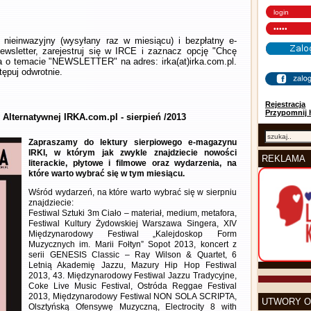
nieinwazyjny (wysyłany raz w miesiącu) i bezpłatny e-
wsletter, zarejestruj się w IRCE i zaznacz opcję "Chcę
la o temacie "NEWSLETTER" na adres: irka(at)irka.com.pl.
ępuj odwrotnie.
Rejestracja
Przypomnij 
 Alternatywnej IRKA.com.pl - sierpień /2013
Zapraszamy do lektury sierpiowego e-magazynu
IRKI, w którym jak zwykle znajdziecie nowości
REKLAMA
literackie, płytowe i filmowe oraz wydarzenia, na
które warto wybrać się w tym miesiącu.
Wśród wydarzeń, na które warto wybrać się w sierpniu
znajdziecie:
Festiwal Sztuki 3m Ciało – materiał, medium, metafora,
Festiwal Kultury Żydowskiej Warszawa Singera, XIV
Międzynarodowy Festiwal „Kalejdoskop Form
Muzycznych im. Marii Fołtyn” Sopot 2013, koncert z
serii GENESIS Classic – Ray Wilson & Quartet, 6
Letnią Akademię Jazzu, Mazury Hip Hop Festiwal
2013, 43. Międzynarodowy Festiwal Jazzu Tradycyjne,
Coke Live Music Festival, Ostróda Reggae Festival
2013, Międzynarodowy Festiwal NON SOLA SCRIPTA,
UTWORY O
Olsztyńską Ofensywę Muzyczną, Electrocity 8 with