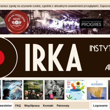
ażasz zgodę na używanie cookie, zgodnie z aktualnymi ustawieniami przeglądarki. Zapozna
ewsletter
FAQ
Współpraca
Kontakt
Patronaty
Logowanie