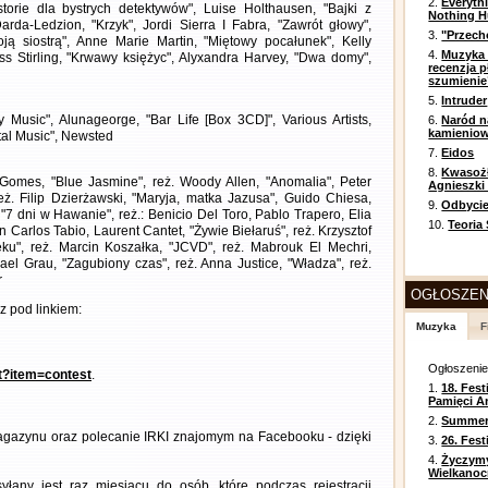
2.
Everyth
storie dla bystrych detektywów", Luise Holthausen, "Bajki z
Nothing H
arda-Ledzion, "Krzyk", Jordi Sierra I Fabra, "Zawrót głowy",
3.
"Przech
ą siostrą", Anne Marie Martin, "Miętowy pocałunek", Kelly
4.
Muzyka 
ss Stirling, "Krwawy księżyc", Alyxandra Harvey, "Dwa domy",
recenzja p
szumienie
5.
Intruder
Music", Alunageorge, "Bar Life [Box 3CD]", Various Artists,
6.
Naród n
kamienio
tal Music", Newsted
7.
Eidos
8.
Kwasożł
Gomes, "Blue Jasmine", reż. Woody Allen, "Anomalia", Peter
Agnieszki
eż. Filip Dzierżawski, "Maryja, matka Jazusa", Guido Chiesa,
9.
Odbycie
 "7 dni w Hawanie", reż.: Benicio Del Toro, Pablo Trapero, Elia
10.
Teoria
Carlos Tabio, Laurent Cantet, "Żywie Biełaruś", reż. Krzysztof
ku", reż. Marcin Koszałka, "JCVD", reż. Mabrouk El Mechri,
ael Grau, "Zagubiony czas", reż. Anna Justice, "Władza", reż.
r
OGŁOSZEN
 pod linkiem:
Muzyka
F
Ogłoszeni
nt?item=contest
.
1.
18. Fest
Pamięci A
2.
Summer 
gazynu oraz polecanie IRKI znajomym na Facebooku - dzięki
3.
26. Fes
4.
Życzym
Wielkanoc
any jest raz miesiącu do osób, które podczas rejestracji