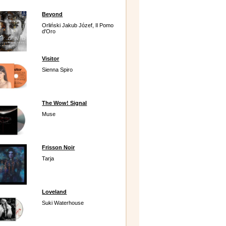
Beyond
Orliński Jakub Józef, Il Pomo
d'Oro
Visitor
Sienna Spiro
The Wow! Signal
Muse
Frisson Noir
Tarja
Loveland
Suki Waterhouse