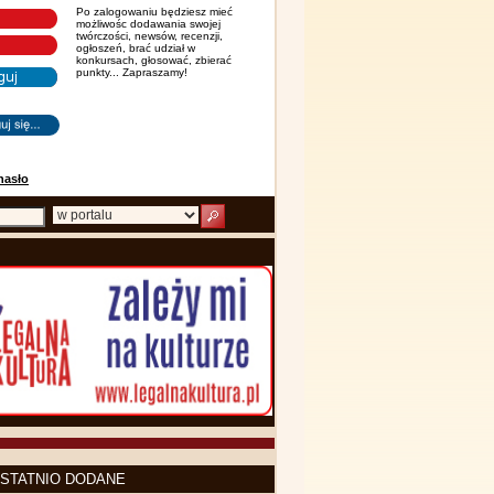
Po zalogowaniu będziesz mieć
możliwośc dodawania swojej
twórczości, newsów, recenzji,
ogłoszeń, brać udział w
konkursach, głosować, zbierać
punkty... Zapraszamy!
hasło
STATNIO DODANE