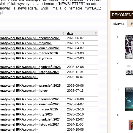
letter" lub wysłały maila o temacie "NEWSLETTER" na adres:
ezygnować z newslettera, wyślij maila o temacie "WYŁĄCZ
pl.
REKOMEN
Muzyka
F
data
1
ernatywnej IRKA.com.pl - czerwiec/2026
2026-06-07
ernatywnej IRKA.com.pl - maj/2026
2026-05-13
ernatywnej IRKA.com.pl - kwiecien/2026
2026-04-07
ernatywnej IRKA.com.pl - marzec/2026
2026-03-03
ernatywnej IRKA.com.pl - styczeń-
2026-02-03
2
ernatywnej IRKA.com.pl - grudzień/2025
2025-12-08
rnatywnej IRKA.com.pl - listopad/2025
2025-11-04
ernatywnej IRKA.com.pl -
2025-10-07
ernatywnej IRKA.com.pl - wrzesień/2025
2025-09-06
3
rnatywnej IRKA.com.pl - lipiec-
2025-07-11
ernatywnej IRKA.com.pl - czerwiec/2025
2025-06-08
ernatywnej IRKA.com.pl - kwiecień/2025
2025-04-07
ernatywnej IRKA.com.pl - marzec/2025
2025-03-10
rnatywnej IRKA.com.pl - luty/2025
2025-02-10
4
ernatywnej IRKA.com.pl - grudzień/2024
2024-12-07
rnatywnej IRKA.com.pl - listopad/2024
2024-11-06
ernatywnej IRKA.com.pl -
2024-10-08