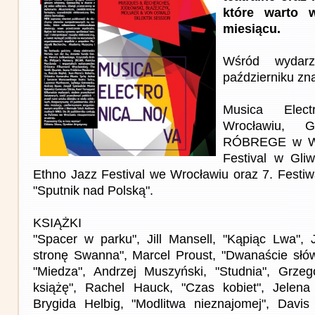
które warto 
miesiącu.
Wśród wydar
październiku zna
Musica Elec
Wrocławiu,
RÓBREGE w Wa
Festival w Gli
Ethno Jazz Festival we Wrocławiu oraz 7. Festiw
"Sputnik nad Polską".
KSIĄŻKI
"Spacer w parku", Jill Mansell, "Kąpiąc Lwa", 
stronę Swanna", Marcel Proust, "Dwanaście słów
"Miedza", Andrzej Muszyński, "Studnia", Grzego
książę", Rachel Hauck, "Czas kobiet", Jelena
Brygida Helbig, "Modlitwa nieznajomej", Davis