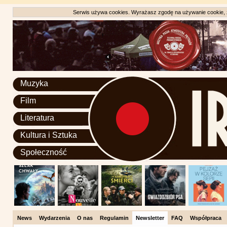
Serwis używa cookies. Wyrażasz zgodę na używanie cookie, zg
Muzyka
Film
Literatura
Kultura i Sztuka
Społeczność
News
Wydarzenia
O nas
Regulamin
Newsletter
FAQ
Współpraca