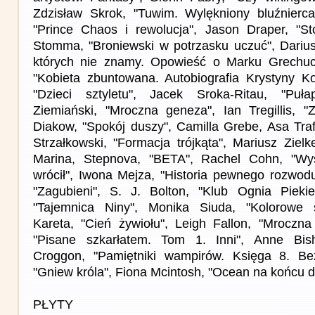
Zdzisław Skrok, "Tuwim. Wylękniony bluźnierca
"Prince Chaos i rewolucja", Jason Draper, "S
Stomma, "Broniewski w potrzasku uczuć", Darius
których nie znamy. Opowieść o Marku Grechucie
"Kobieta zbuntowana. Autobiografia Krystyny Kof
"Dzieci sztyletu", Jacek Sroka-Ritau, "Puła
Ziemiański, "Mroczna geneza", Ian Tregillis, "Z
Diakow, "Spokój duszy", Camilla Grebe, Asa Traf
Strzałkowski, "Formacja trójkąta", Mariusz Zielk
Marina, Stepnova, "BETA", Rachel Cohn, "Wy
wrócił", Iwona Mejza, "Historia pewnego rozwod
"Zagubieni", S. J. Bolton, "Klub Ognia Piekie
"Tajemnica Niny", Monika Siuda, "Kolorowe s
Kareta, "Cień żywiołu", Leigh Fallon, "Mroczna
"Pisane szkarłatem. Tom 1. Inni", Anne Bish
Croggon, "Pamiętniki wampirów. Księga 8. Bez
"Gniew króla", Fiona Mcintosh, "Ocean na końcu d
PŁYTY