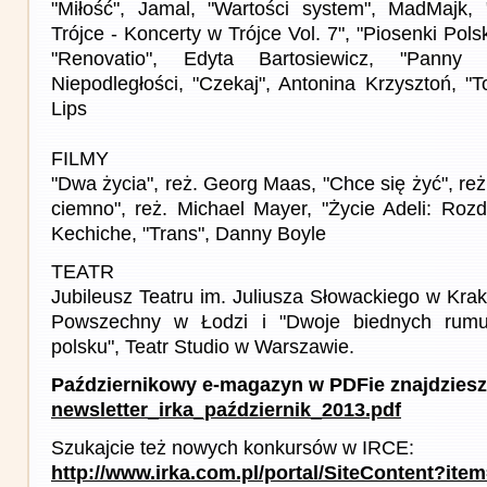
"Miłość", Jamal, "Wartości system", MadMajk
Trójce - Koncerty w Trójce Vol. 7", "Piosenki Pol
"Renovatio", Edyta Bartosiewicz, "Panny 
Niepodległości, "Czekaj", Antonina Krzysztoń, "
Lips
FILMY
"Dwa życia", reż. Georg Maas, "Chce się żyć", reż
ciemno", reż. Michael Mayer, "Życie Adeli: Rozdzi
Kechiche, "Trans", Danny Boyle
TEATR
Jubileusz Teatru im. Juliusza Słowackiego w Krak
Powszechny w Łodzi i "Dwoje biednych rum
polsku", Teatr Studio w Warszawie.
Październikowy e-magazyn w PDFie znajdziesz
newsletter_irka_październik_2013.pdf
Szukajcie też nowych konkursów w IRCE:
http://www.irka.com.pl/portal/SiteContent?ite