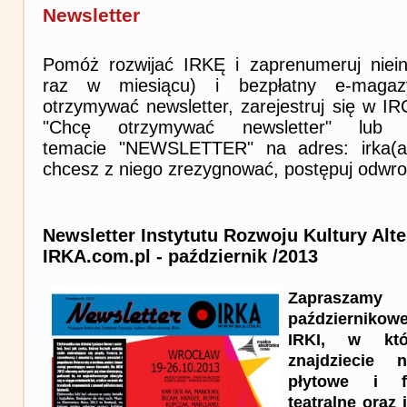
Newsletter
Pomóż rozwijać IRKĘ i zaprenumeruj niein
raz w miesiącu) i bezpłatny e-magaz
otrzymywać newsletter, zarejestruj się w I
"Chcę otrzymywać newsletter" lub 
temacie "NEWSLETTER" na adres: irka(at)i
chcesz z niego zrezygnować, postępuj odwro
Newsletter Instytutu Rozwoju Kultury Alt
IRKA.com.pl - październik /2013
Zapraszam
październik
IRKI, w kt
znajdziecie n
płytowe i f
teatralne oraz