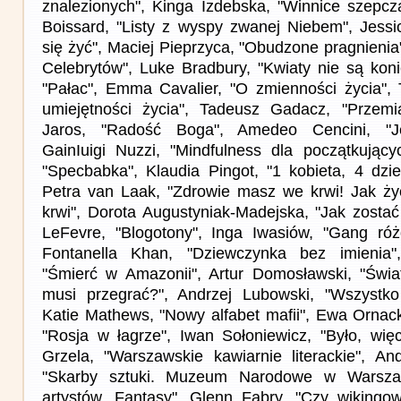
znalezionych", Kinga Izdebska, "Winnice szepcz
Boissard, "Listy z wyspy zwanej Niebem", Jess
się żyć", Maciej Pieprzyca, "Obudzone pragnienia
Celebrytów", Luke Bradbury, "Kwiaty nie są koni
"Pałac", Emma Cavalier, "O zmienności życia",
umiejętności życia", Tadeusz Gadacz, "Przemia
Jaros, "Radość Boga", Amedeo Cencini, "Je
GainIuigi Nuzzi, "Mindfulness dla początkujący
"Specbabka", Klaudia Pingot, "1 kobieta, 4 dzie
Petra van Laak, "Zdrowie masz we krwi! Jak ży
krwi", Dorota Augustyniak-Madejska, "Jak zostać
LeFevre, "Blogotony", Inga Iwasiów, "Gang ró
Fontanella Khan, "Dziewczynka bez imienia
"Śmierć w Amazonii", Artur Domosławski, "Świ
musi przegrać?", Andrzej Lubowski, "Wszystko 
Katie Mathews, "Nowy alfabet mafii", Ewa Ornack
"Rosja w łagrze", Iwan Sołoniewicz, "Było, wię
Grzela, "Warszawskie kawiarnie literackie", An
"Skarby sztuki. Muzeum Narodowe w Warszaw
artystów. Fantasy", Glenn Fabry, "Czy wikingowi