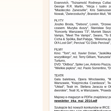
Evanovich, "Tożsamość Rodneya Cullac
George R.R. Martin, "Alicja i lustro
"Miasteczko Zanesville", Kris Saknuss
Nowak, "Zwierzoduchy", Brandon Mull, "Wi
PŁYTY
Joszko Broda, "Debora", Lorein, "Drzewa
czasem. Muzyka duszy", Stanisław Soy
"Koncerty. Warszawa ’73", Muniek Staszc
Vamps, "Meet The Vamps", Swans, "To Be 
Cicha & Spółka, Bart Pałyga, "Wieloma ję
Of A Lost Girl", Percival "OJ Dido Percival", 
FILMY
Kino: "Tom", reż. Xavier Dolan, "Jaskółka
wszystkiego", reż. Terry Gilliam, "Karuzel
Turturro,
DVD: "Oldboy", Spike Lee, Antonio Piazza, 
"Wielkie piękno", reż. Paolo Sorrentino, "D
TEATR
Gala baletowa, Opera Wrocławska, "Ma
Warszawie, "Księżniczka Czardasza", Te
"Układ", Teatr im. Stefana Jaracza w O
dworskie", Teatr XL w Warszawie, "Prawda
Majowy e-magazyn w PDFie znajdziesz po
newsletter_irka_maj_2014.pdf
Szukajcie też nowych konkursów w IRCE: