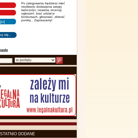
Po zalogowaniu będziesz mieć
możliwośc dodawania swojej
twórczości, newsów, recenzji,
ogłoszeń, brać udział w
konkursach, głosować, zbierać
punkty... Zapraszamy!
hasło
STATNIO DODANE