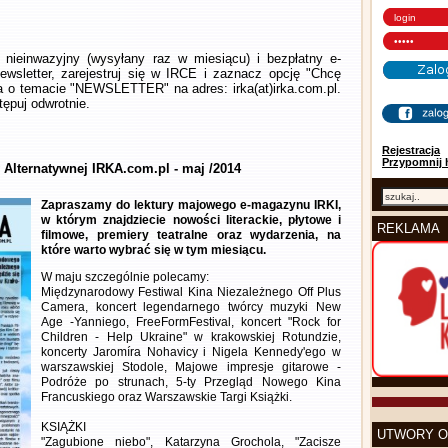
nieinwazyjny (wysyłany raz w miesiącu) i bezpłatny e-
wsletter, zarejestruj się w IRCE i zaznacz opcję "Chcę
la o temacie "NEWSLETTER" na adres: irka(at)irka.com.pl.
ępuj odwrotnie.
Rejestracja
Przypomnij 
 Alternatywnej IRKA.com.pl - maj /2014
Zapraszamy do lektury majowego e-magazynu IRKI,
w którym znajdziecie nowości literackie, płytowe i
REKLAMA
filmowe, premiery teatralne oraz wydarzenia, na
które warto wybrać się w tym miesiącu.
W maju szczególnie polecamy:
Międzynarodowy Festiwal Kina Niezależnego Off Plus
Camera, koncert legendarnego twórcy muzyki New
Age -Yanniego, FreeFormFestival, koncert "Rock for
Children - Help Ukraine" w krakowskiej Rotundzie,
koncerty Jaromíra Nohavicy i Nigela Kennedy'ego w
warszawskiej Stodole, Majowe impresje gitarowe -
Podróże po strunach, 5-ty Przegląd Nowego Kina
Francuskiego oraz Warszawskie Targi Książki.
KSIĄŻKI
UTWORY O
"Zagubione niebo", Katarzyna Grochola, "Zacisze