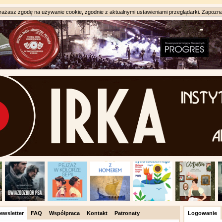
ażasz zgodę na używanie cookie, zgodnie z aktualnymi ustawieniami przeglądarki. Zapozna
ewsletter
FAQ
Współpraca
Kontakt
Patronaty
Logowanie