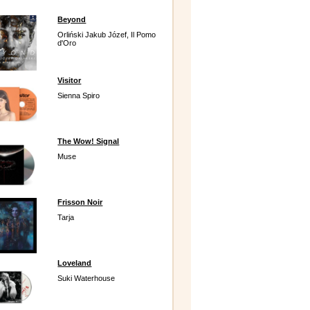
Beyond
Orliński Jakub Józef, Il Pomo
d'Oro
Visitor
Sienna Spiro
The Wow! Signal
Muse
Frisson Noir
Tarja
Loveland
Suki Waterhouse