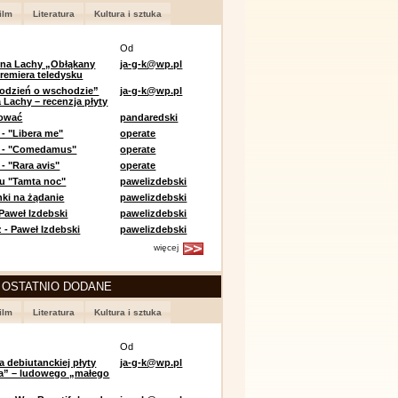
ilm
Literatura
Kultura i sztuka
Od
 na Lachy „Obłąkany
ja-g-k@wp.pl
premiera teledysku
odzień o wschodzie”
ja-g-k@wp.pl
 Lachy – recenzja płyty
lować
pandaredski
 - "Libera me"
operate
e - "Comedamus"
operate
- "Rara avis"
operate
u "Tamta noc"
pawelizdebski
nki na żądanie
pawelizdebski
 Paweł Izdebski
pawelizdebski
 - Paweł Izdebski
pawelizdebski
więcej
 OSTATNIO DODANE
ilm
Literatura
Kultura i sztuka
Od
a debiutanckiej płyty
ja-g-k@wp.pl
lia” – ludowego „małego