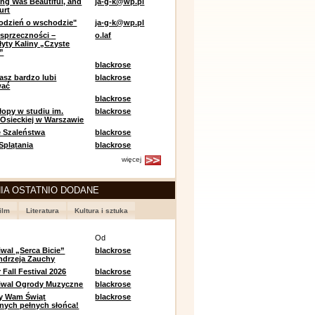
ing Was Beautiful, and
ja-g-k@wp.pl
urt
odzień o wschodzie"
ja-g-k@wp.pl
sprzeczności –
o.laf
łyty Kaliny „Czyste
”
blackrose
asz bardzo lubi
blackrose
wać
blackrose
opy w studiu im.
blackrose
 Osieckiej w Warszawie
 Szaleństwa
blackrose
 Splątania
blackrose
więcej
IA OSTATNIO DODANE
ilm
Literatura
Kultura i sztuka
e
Od
iwal „Serca Bicie”
blackrose
ndrzeja Zauchy
Fall Festival 2026
blackrose
tiwal Ogrody Muzyczne
blackrose
y Wam Świąt
blackrose
nych pełnych słońca!