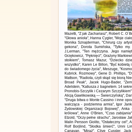
Mazetti, "Z jak Zachariasz", Robert C. O`
"Głowa anioła", Hanna Cygler, "Moje ciało 
Monika Sznajderman, "Chirurg czy artys
gekona", Dorota Sumińska, "Tylko my.
J.Lerman, "Ten mężczyna. Jego namięt
Grzękowicz, "Pęknięci", Grażyny Markiewi
stoikiem", Tomasz Mazur, "Dziecko dzi
wszystko", Karen Le Billon, "Być kobietą
do świadomego życia", Meszuge, "Kosmos"
Kubrick. Rozmowy", Gene D. Phillips, "D
Mattson, "Radiota, czyli skąd się biorą Ni
Broad Peak", Jacek Hugo-Bader, "Zems
Adelstein, "Katiusza z bagnetem. 14 sekr
Pronobis-Szczylik i Cezarym Szczylikiem"
Alicją Gawlikowską — Świerczyńską", Dari
"Druga bitwa o Monte Cassino i inne opo
walcząca - podziemna armia", Igor Jank
Żydowskiej Organizacji Bojowej", Anka 
królowa", Anne O’Brien, "Czas zabijania"
Etzold, "Oczy pełne strachu", Jarosław Jak
Malin Persson Giolito, "Ostateczny cel", A
Rolf Borjlind, "Słodka śmierć", Unni Li
Canavan, "Miraż", Clive Cussler, Jac