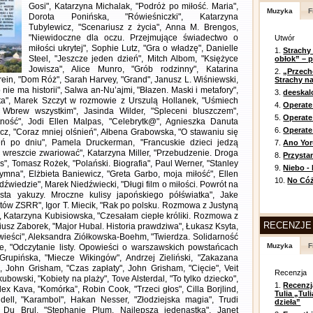
Gosi", Katarzyna Michalak, "Podróż po miłość. Maria",
Muzyka
F
Dorota Ponińska, "Rówieśniczki", Katarzyna
Tubylewicz, "Scenariusz z życia", Anna M. Brengos,
"Niewidoczne dla oczu. Przejmujące świadectwo o
Utwór
miłości ukrytej", Sophie Lutz, "Gra o władzę", Danielle
1.
Strachy
Steel, "Jeszcze jeden dzień", Mitch Albom, "Księżyce
obłok” – 
Jowisza", Alice Munro, "Grób rodzinny", Katarina
2.
„Przech
Brein, "Dom Róż", Sarah Harvey, "Grand", Janusz L. Wiśniewski,
Strachy na
nie ma historii", Salwa an-Nu’ajmi, "Błazen. Maski i metafory",
3.
deeska
ta", Marek Szczyt w rozmowie z Urszulą Hollanek, "Uśmiech
4.
Operate
 Wbrew wszystkim", Jasinda Wilder, "Spleceni bluszczem",
5.
Operat
ność", Jodi Ellen Malpas, "Celebrytk@", Agnieszka Danuta
6.
Operate 
cz, "Coraz mniej olśnień", Ałbena Grabowska, "O stawaniu się
eń po dniu", Pamela Druckerman, "Francuskie dzieci jedzą
7.
Ano Yor
 i wreszcie zwariować", Katarzyna Miller, "Przebudzenie. Droga
8.
Przysta
, Tomasz Rożek, "Polański. Biografia", Paul Werner, "Stanley
9.
Niebo -
ymna", Elżbieta Baniewicz, "Greta Garbo, moja miłość", Ellen
10.
No Cóż
edźwiedzie", Marek Niedźwiecki, "Długi film o miłości. Powrót na
ta yakuzy. Mroczne kulisy japońskiego półświatka", Jake
etów ZSRR", Igor T. Miecik, "Rak po polsku. Rozmowa z Justyną
, Katarzyna Kubisiowska, "Czesałam ciepłe króliki. Rozmowa z
RECENZJE
usz Zaborek, "Major Hubal. Historia prawdziwa", Łukasz Ksyta,
wieści", Aleksandra Ziółkowska-Boehm, "Twierdza. Solidarność
Muzyka
F
e, "Odczytanie listy. Opowieści o warszawskich powstańcach
Grupińska, "Miecze Wikingów", Andrzej Zieliński, "Zakazana
, John Grisham, "Czas zapłaty", John Grisham, "Cięcie", Veit
Recenzja
ubowski, "Kobiety na plaży", Tove Alsterdal, "To tylko dziecko",
1.
Recenzj
lex Kava, "Komórka”, Robin Cook, "Trzeci głos", Cilla Borjlind,
Tulia „Tu
ndell, "Karambol", Hakan Nesser, "Złodziejska magia", Trudi
dzieła”
k Du Brul, "Stephanie Plum. Najlepsza jedenastka", Janet