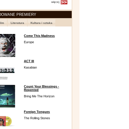
więcej
DOWANE PREMIERY
ilm
Literatura
Kultura i sztuka
Come This Madness
Europe
ACT III
Kasabian
Count Your Blessings -
Repented
Bring Me The Horizon
Foreign Tongues
The Rolling Stones