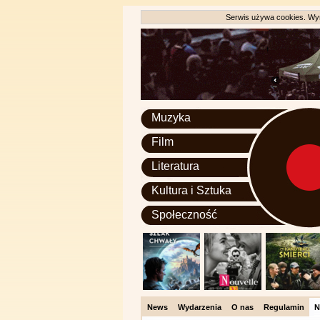
Serwis używa cookies. Wyr
Muzyka
Film
Literatura
Kultura i Sztuka
Społeczność
News
Wydarzenia
O nas
Regulamin
N