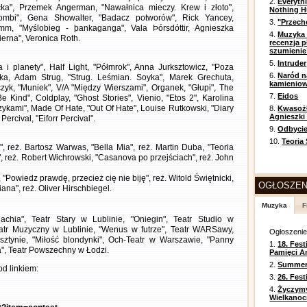
2.
Everyth
ka", Przemek Angerman, "Nawałnica mieczy. Krew i złoto",
Nothing H
 zombi", Gena Showalter, "Badacz potworów", Rick Yancey,
3.
"Przech
emm, "Myślobieg - þankaganga", Vala Þórsdóttir, Agnieszka
4.
Muzyka 
erna", Veronica Roth.
recenzja p
szumienie
5.
Intruder
 i planety", Half Light, "Półmrok", Anna Jurksztowicz, "Poza
6.
Naród n
ka, Adam Strug, "Strug. Leśmian. Soyka", Marek Grechuta,
kamienio
zyk, "Muniek", V/A "Między Wierszami", Organek, "Głupi", The
7.
Eidos
Kind", Coldplay, "Ghost Stories", Vienio, "Etos 2", Karolina
zykami", Made Of Hate, "Out Of Hate", Louise Rutkowski, "Diary
8.
Kwasożł
Agnieszki
Percival, "Eiforr Percival".
9.
Odbycie
10.
Teoria
", reż. Bartosz Warwas, "Bella Mia", reż. Martin Duba, "Teoria
a", reż. Robert Wichrowski, "Casanova po przejściach", reż. John
"Powiedz prawdę, przecież cię nie biję", reż. Witold Świętnicki,
OGŁOSZEN
iana", reż. Oliver Hirschbiegel.
Muzyka
F
chia", Teatr Stary w Lublinie, "Oniegin", Teatr Studio w
atr Muzyczny w Lublinie, "Wenus w futrze", Teatr WARSawy,
Ogłoszeni
lsztynie, "Miłość blondynki", Och-Teatr w Warszawie, "Panny
1.
18. Fest
", Teatr Powszechny w Łodzi.
Pamięci A
2.
Summer 
d linkiem:
3.
26. Fes
4.
Życzym
Wielkanoc