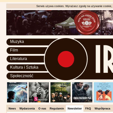
Serwis używa cookies. Wyrażasz zgodę na używanie cookie, zg
Muzyka
Film
Literatura
Kultura i Sztuka
Społeczność
News
Wydarzenia
O nas
Regulamin
Newsletter
FAQ
Współpraca