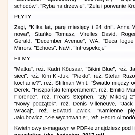
schodów", "Ryba na drzewie", "Zula i porwanie Kr
PŁYTY
Zagi, "Kilka lat, parę miesięcy i 24 dni", Anna
nowa", Stańko Tomasz, Virelles David, Roge
Gerald, "December Avenue", V/A, "Deca logue 
Mirrors, "Echoes", NaVi, "Introspekcje"
FILMY
"Matka", reż. Kadri Kõusaar, "Bikini Blue", reż.
sieci", reż. Kim Ki-duk, "Piekło", reż. Stefan Ruz
kochanie?", reż. Stillman Whit, "Światło między 
Derek, "Hiszpański temperament", reż. Emilio Ma
Florence”, reż. Frears Stephen, "Zły Mikołaj 2"
"Nowy początek", reż. Denis Villeneuve, "Jack
Wracaj", reż. Edward Zwick, "Kamienne pięś
Jakubowicz, "Złe wychowanie", reż. Pedro Almodó
Kwietniowy e-magazyn w PDF-ie znajdziesz pod l
newsletter_irka_kwiecien_2017.pdf