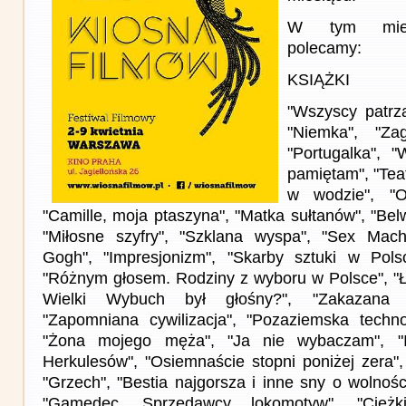
W tym miesi
polecamy:
KSIĄŻKI
"Wszyscy patrzą
"Niemka", "Za
"Portugalka", 
pamiętam", "Tea
w wodzie", "O
"Camille, moja ptaszyna", "Matka sułtanów", "Bel
"Miłosne szyfry", "Szklana wyspa", "Sex Machi
Gogh", "Impresjonizm", "Skarby sztuki w Polsc
"Różnym głosem. Rodziny z wyboru w Polsce", "
Wielki Wybuch był głośny?", "Zakazana hi
"Zapomniana cywilizacja", "Pozaziemska technol
"Żona mojego męża", "Ja nie wybaczam", "Id
Herkulesów", "Osiemnaście stopni poniżej zera", 
"Grzech", "Bestia najgorsza i inne sny o wolności 
"Gamedec. Sprzedawcy lokomotyw", "Ciężki