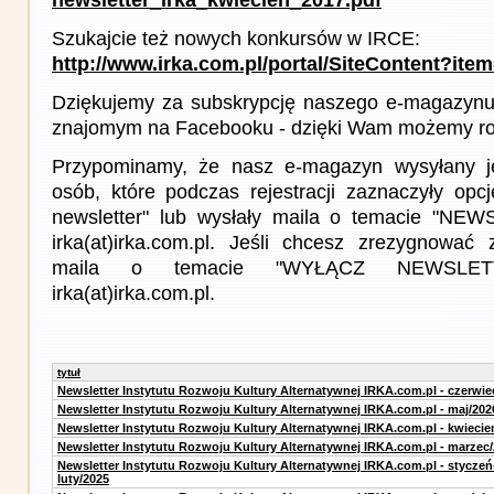
Szukajcie też nowych konkursów w IRCE:
http://www.irka.com.pl/portal/SiteContent?ite
Dziękujemy za subskrypcję naszego e-magazynu 
znajomym na Facebooku - dzięki Wam możemy roz
Przypominamy, że nasz e-magazyn wysyłany j
osób, które podczas rejestracji zaznaczyły op
newsletter" lub wysłały maila o temacie "NE
irka(at)irka.com.pl. Jeśli chcesz zrezygnować z
maila o temacie "WYŁĄCZ NEWSLET
irka(at)irka.com.pl.
tytuł
Newsletter Instytutu Rozwoju Kultury Alternatywnej IRKA.com.pl - czerwie
Newsletter Instytutu Rozwoju Kultury Alternatywnej IRKA.com.pl - maj/202
Newsletter Instytutu Rozwoju Kultury Alternatywnej IRKA.com.pl - kwiecie
Newsletter Instytutu Rozwoju Kultury Alternatywnej IRKA.com.pl - marzec
Newsletter Instytutu Rozwoju Kultury Alternatywnej IRKA.com.pl - styczeń
luty/2025