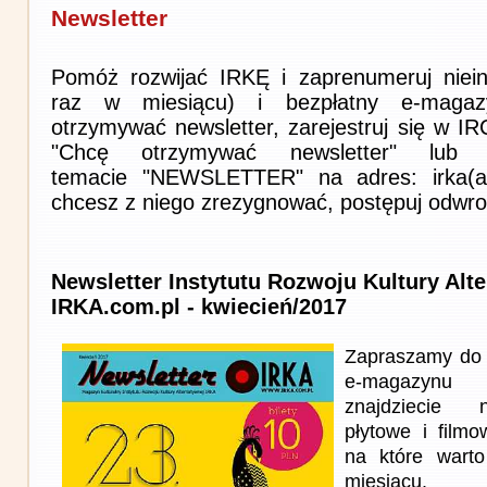
Newsletter
Pomóż rozwijać IRKĘ i zaprenumeruj niein
raz w miesiącu) i bezpłatny e-magaz
otrzymywać newsletter, zarejestruj się w I
"Chcę otrzymywać newsletter" lub 
temacie "NEWSLETTER" na adres: irka(at)i
chcesz z niego zrezygnować, postępuj odwro
Newsletter Instytutu Rozwoju Kultury Alt
IRKA.com.pl - kwiecień/2017
Zapraszamy do 
e-magazynu
znajdziecie n
płytowe i film
na które wart
miesiącu.