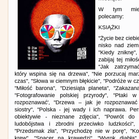
W tym miesi
polecamy:
KSIĄŻKI
"Życie bez ciebi
nisko nad ziem
"Kiedy zniknę",
zabijaj tej miłoś
"Jak zatrzyma
który wspina się na drzewa", "Nie porzucaj ma
czas", "Słowa w ciemnym błękicie", "Podróże w cza
"Miłość barona", "Dziesiąta planeta", "Zakazana
"Fotografowanie polskiej przyrody", "Ptaki 
rozpoznawać', "Drzewa – jak je rozpoznawać 
siostry", "Polska - jej wady i ich naprawa. Per
obiektywie - nieznane zdjęcia", "Powrót d
ludobójstwa i zbrodni przeciwko ludzkości"
"Przedsmak zła", "Przychodzę nie w porę", "Ko
krew", "Spacer na krawędzi", "Wyrok diabła",