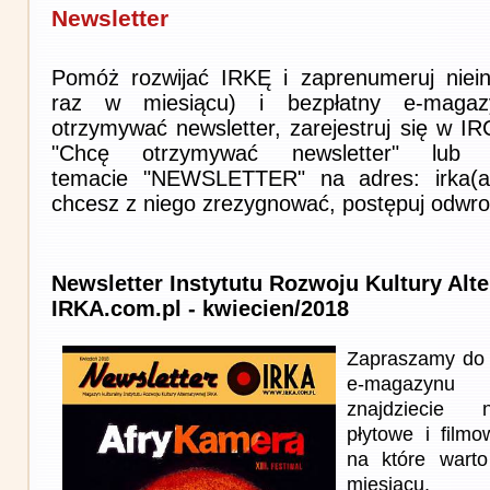
Newsletter
Pomóż rozwijać IRKĘ i zaprenumeruj niein
raz w miesiącu) i bezpłatny e-magaz
otrzymywać newsletter, zarejestruj się w I
"Chcę otrzymywać newsletter" lub 
temacie "NEWSLETTER" na adres: irka(at)i
chcesz z niego zrezygnować, postępuj odwro
Newsletter Instytutu Rozwoju Kultury Alt
IRKA.com.pl - kwiecien/2018
Zapraszamy do 
e-magazynu
znajdziecie n
płytowe i film
na które wart
miesiącu.