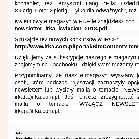
kochanie", reż. Krzysztof Lang, "Piła: Dziedz
Spierig, Peter Spierig, "Tylko dla odważnych", reż
Kwietniowy e-magazyn w PDF-ie znajdziesz pod l
newsletter_irka_kwiecien_2018.pdf
Szukajcie też nowych konkursów w IRCE:
http://www.irka.com.pl/portal/SiteContent?ite
Dziękujemy za subskrypcję naszego e-magazynu 
znajomym na Facebooku - dzięki Wam możemy roz
Przypominamy, że nasz e-magazyn wysyłany j
osób, które podczas rejestracji zaznaczyły op
newsletter" lub wysłały maila o temacie "NE
irka(at)irka.com.pl. Jeśli chcesz zrezygnować z
maila o temacie "WYŁĄCZ NEWSLET
irka(at)irka.com.pl.
tytuł
Newsletter Instytutu Rozwoju Kultury Alternatywnej IRKA.com.pl - czerwie