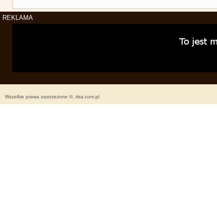
REKLAMA
Wszelkie prawa zastrzeżone ©, irka.com.pl