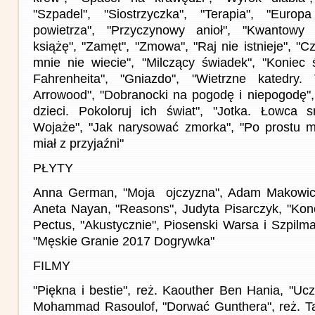
"Szpadel", "Siostrzyczka", "Terapia", "Europa
powietrza", "Przyczynowy anioł", "Kwantowy zł
książę", "Zamęt", "Zmowa", "Raj nie istnieje", "C
mnie nie wiecie", "Milczący świadek", "Koniec ś
Fahrenheita", "Gniazdo", "Wietrzne katedry
Arrowood", "Dobranocki na pogodę i niepogodę",
dzieci. Pokoloruj ich świat", "Jotka. Łowca
Wojaże", "Jak narysować zmorka", "Po prostu m
miał z przyjaźni"
PŁYTY
Anna German, "Moja ojczyzna", Adam Makowicz 
Aneta Nayan, "Reasons", Judyta Pisarczyk, "Konc
Pectus, "Akustycznie", Piosenski Warsa i Szpilm
"Męskie Granie 2017 Dogrywka"
FILMY
"Piękna i bestie", reż. Kaouther Ben Hania, "Ucz
Mohammad Rasoulof, "Dorwać Gunthera", reż. Tar