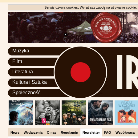
Serwis używa cookies. Wyrażasz zgodę na używanie cookie, zg
Muzyka
Film
Literatura
Kultura i Sztuka
Społeczność
News
Wydarzenia
O nas
Regulamin
Newsletter
FAQ
Współpraca