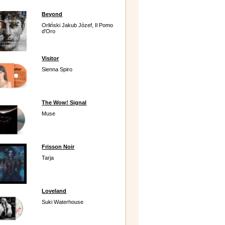
Beyond
Orliński Jakub Józef, Il Pomo
d'Oro
Visitor
Sienna Spiro
The Wow! Signal
Muse
Frisson Noir
Tarja
Loveland
Suki Waterhouse