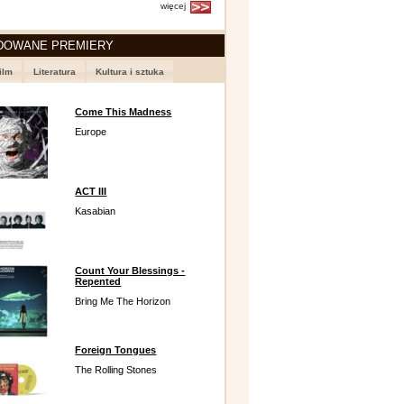
więcej
DOWANE PREMIERY
ilm
Literatura
Kultura i sztuka
Come This Madness
Europe
ACT III
Kasabian
Count Your Blessings -
Repented
Bring Me The Horizon
Foreign Tongues
The Rolling Stones