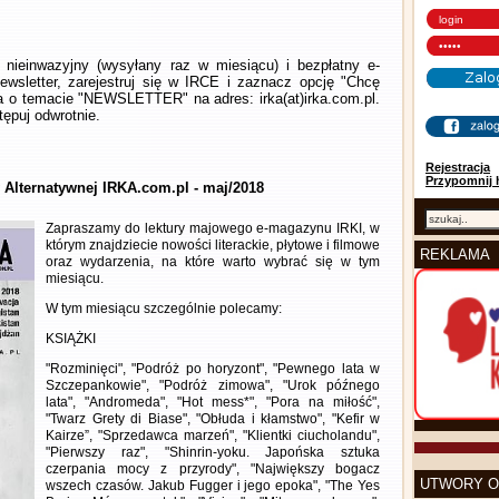
nieinwazyjny (wysyłany raz w miesiącu) i bezpłatny e-
wsletter, zarejestruj się w IRCE i zaznacz opcję "Chcę
la o temacie "NEWSLETTER" na adres: irka(at)irka.com.pl.
ępuj odwrotnie.
Rejestracja
Przypomnij 
y Alternatywnej IRKA.com.pl - maj/2018
Zapraszamy do lektury majowego e-magazynu IRKI, w
którym znajdziecie nowości literackie, płytowe i filmowe
REKLAMA
oraz wydarzenia, na które warto wybrać się w tym
miesiącu.
W tym miesiącu szczególnie polecamy:
KSIĄŻKI
"Rozminięci", "Podróż po horyzont", "Pewnego lata w
Szczepankowie", "Podróż zimowa", "Urok późnego
lata", "Andromeda", "Hot mess*", "Pora na miłość",
"Twarz Grety di Biase", "Obłuda i kłamstwo", "Kefir w
Kairze”, "Sprzedawca marzeń", "Klientki ciucholandu",
"Pierwszy raz", "Shinrin-yoku. Japońska sztuka
czerpania mocy z przyrody", "Największy bogacz
UTWORY O
wszech czasów. Jakub Fugger i jego epoka", "The Yes