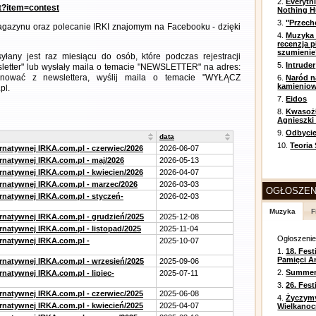
2.
Everyth
nt?item=contest
Nothing H
3.
"Przech
gazynu oraz polecanie IRKI znajomym na Facebooku - dzięki
4.
Muzyka 
recenzja p
szumienie
any jest raz miesiącu do osób, które podczas rejestracji
5.
Intruder
letter" lub wysłały maila o temacie "NEWSLETTER" na adres:
ezygnować z newslettera, wyślij maila o temacie "WYŁĄCZ
6.
Naród n
kamienio
pl.
7.
Eidos
8.
Kwasożł
Agnieszki
9.
Odbycie
data
10.
Teoria
ernatywnej IRKA.com.pl - czerwiec/2026
2026-06-07
ernatywnej IRKA.com.pl - maj/2026
2026-05-13
ernatywnej IRKA.com.pl - kwiecien/2026
2026-04-07
ernatywnej IRKA.com.pl - marzec/2026
2026-03-03
OGŁOSZEN
ernatywnej IRKA.com.pl - styczeń-
2026-02-03
Muzyka
F
ernatywnej IRKA.com.pl - grudzień/2025
2025-12-08
rnatywnej IRKA.com.pl - listopad/2025
2025-11-04
Ogłoszeni
ernatywnej IRKA.com.pl -
2025-10-07
1.
18. Fest
Pamięci A
ernatywnej IRKA.com.pl - wrzesień/2025
2025-09-06
2.
Summer 
rnatywnej IRKA.com.pl - lipiec-
2025-07-11
3.
26. Fes
ernatywnej IRKA.com.pl - czerwiec/2025
2025-06-08
4.
Życzym
ernatywnej IRKA.com.pl - kwiecień/2025
2025-04-07
Wielkanoc