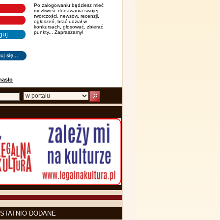
Po zalogowaniu będziesz mieć
możliwośc dodawania swojej
twórczości, newsów, recenzji,
ogłoszeń, brać udział w
konkursach, głosować, zbierać
punkty... Zapraszamy!
hasło
STATNIO DODANE