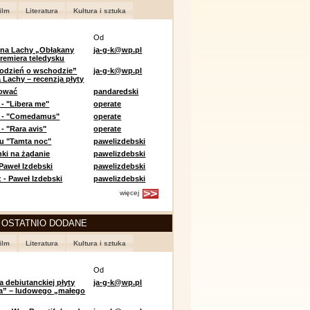
ilm
Literatura
Kultura i sztuka
Od
 na Lachy „Obłąkany
ja-g-k@wp.pl
premiera teledysku
odzień o wschodzie”
ja-g-k@wp.pl
 Lachy – recenzja płyty
lować
pandaredski
 - "Libera me"
operate
e - "Comedamus"
operate
- "Rara avis"
operate
u "Tamta noc"
pawelizdebski
nki na żądanie
pawelizdebski
 Paweł Izdebski
pawelizdebski
 - Paweł Izdebski
pawelizdebski
więcej
 OSTATNIO DODANE
ilm
Literatura
Kultura i sztuka
Od
a debiutanckiej płyty
ja-g-k@wp.pl
lia” – ludowego „małego