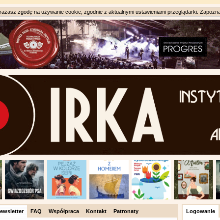
ażasz zgodę na używanie cookie, zgodnie z aktualnymi ustawieniami przeglądarki. Zapozna
ewsletter
FAQ
Współpraca
Kontakt
Patronaty
Logowanie