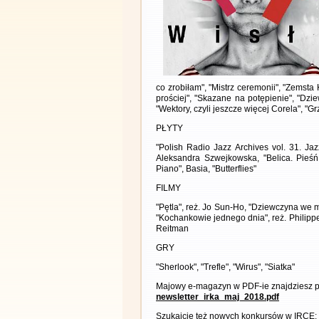
co zrobiłam", "Mistrz ceremonii", "Zemsta 
prościej", "Skazane na potępienie", "Dzi
"Wektory, czyli jeszcze więcej Corela", "Grz
PŁYTY
"Polish Radio Jazz Archives vol. 31. Ja
Aleksandra Szwejkowska, "Belica. Pieśń
Piano", Basia, "Butterflies"
FILMY
"Pętla", reż. Jo Sun-Ho, "Dziewczyna we mg
"Kochankowie jednego dnia", reż. Philippe 
Reitman
GRY
"Sherlook", "Trefle", "Wirus", "Siatka"
Majowy e-magazyn w PDF-ie znajdziesz p
newsletter_irka_maj_2018.pdf
Szukajcie też nowych konkursów w IRCE: