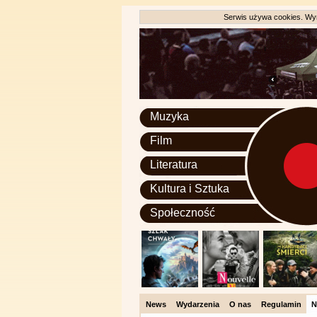
Serwis używa cookies. Wyr
Muzyka
Film
Literatura
Kultura i Sztuka
Społeczność
News
Wydarzenia
O nas
Regulamin
N