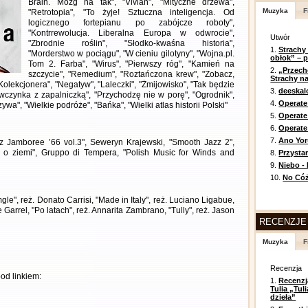
Brain. Mózg na tak", "Vivian", "Mityczne drzewa",
Muzyka
F
"Retrotopia", "To żyje! Sztuczna inteligencja. Od
logicznego fortepianu po zabójcze roboty",
"Kontrrewolucja. Liberalna Europa w odwrocie",
Utwór
"Zbrodnie roślin", "Słodko-kwaśna historia",
1.
Strachy
"Morderstwo w pociągu", "W cieniu gilotyny", "Wojna.pl.
obłok” – 
Tom 2. Farba", "Wirus", "Pierwszy róg", "Kamień na
2.
„Przech
szczycie", "Remedium", "Roztańczona krew", "Zobacz,
Strachy na
Kolekcjonera", "Negatyw", "Laleczki", "Żmijowisko", "Tak będzie
3.
deeska
ewczynka z zapalniczką", "Przychodzę nie w porę", "Ogrodnik",
4.
Operate
ywa", "Wielkie podróże", "Bańka", "Wielki atlas historii Polski"
5.
Operat
6.
Operate 
7.
Ano Yor
zz Jamboree ’66 vol.3", Seweryn Krajewski, "Smooth Jazz 2",
 o ziemi", Gruppo di Tempera, "Polish Music for Winds and
8.
Przysta
9.
Niebo -
10.
No Cóż
le", reż. Donato Carrisi, "Made in Italy", reż. Luciano Ligabue,
Garrel, "Po latach", reż. Annarita Zambrano, "Tully", reż. Jason
RECENZJE
Muzyka
F
Recenzja
od linkiem:
1.
Recenzj
Tulia „Tu
dzieła”