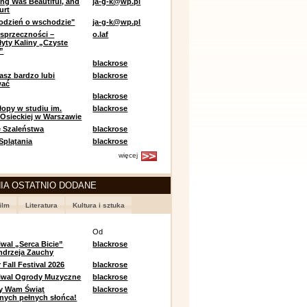
ing Was Beautiful, and
ja-g-k@wp.pl
urt
odzień o wschodzie"
ja-g-k@wp.pl
sprzeczności –
o.laf
łyty Kaliny „Czyste
”
blackrose
asz bardzo lubi
blackrose
wać
blackrose
opy w studiu im.
blackrose
 Osieckiej w Warszawie
 Szaleństwa
blackrose
 Splątania
blackrose
więcej
IA OSTATNIO DODANE
ilm
Literatura
Kultura i sztuka
e
Od
iwal „Serca Bicie”
blackrose
ndrzeja Zauchy
Fall Festival 2026
blackrose
tiwal Ogrody Muzyczne
blackrose
y Wam Świąt
blackrose
nych pełnych słońca!