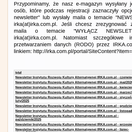
Przypominamy, że nasz e-magazyn wysyłany j
osób, które podczas rejestracji zaznaczyły op
newsletter" lub wysłały maila o temacie "NE
irka(at)irka.com.pl. Jeśli chcesz zrezygnować z
maila o temacie "WYŁĄCZ NEWSLET
irka(at)irka.com.pl. Natomiast szczegółowe 
przetwarzaniem danych (RODO) przez IRKA.co
linkiem: http://irka.com.pl/portal/SiteContent?it
tytuł
Newsletter Instytutu Rozwoju Kultury Alternatywnej IRKA.com.pl - czerwie
Newsletter Instytutu Rozwoju Kultury Alternatywnej IRKA.com.pl - maj/202
Newsletter Instytutu Rozwoju Kultury Alternatywnej IRKA.com.pl - kwiecie
Newsletter Instytutu Rozwoju Kultury Alternatywnej IRKA.com.pl - marzec
Newsletter Instytutu Rozwoju Kultury Alternatywnej IRKA.com.pl - styczeń
luty/2025
Newsletter Instytutu Rozwoju Kultury Alternatywnej IRKA.com.pl - grudzie
Newsletter Instytutu Rozwoju Kultury Alternatywnej IRKA.com.pl - listopa
Newsletter Instytutu Rozwoju Kultury Alternatywnej IRKA.com.pl -
październik/2025
Newsletter Instytutu Rozwoju Kultury Alternatywnej IRKA.com.pl - wrzesie
Newsletter Instytutu Rozwoju Kultury Alternatywnej IRKA.com.pl - lipiec-