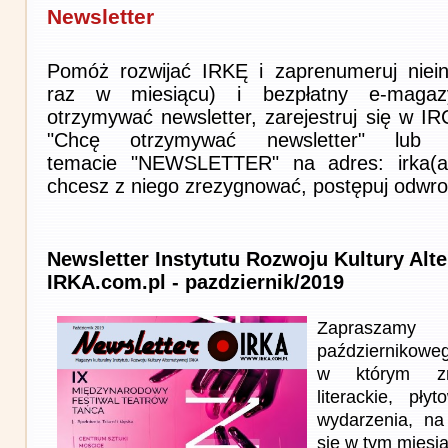
Newsletter
Pomóż rozwijać IRKĘ i zaprenumeruj niein
raz w miesiącu) i bezpłatny e-magaz
otrzymywać newsletter, zarejestruj się w I
"Chcę otrzymywać newsletter" lub 
temacie "NEWSLETTER" na adres: irka(at)i
chcesz z niego zrezygnować, postępuj odwro
Newsletter Instytutu Rozwoju Kultury Alt
IRKA.com.pl - pazdziernik/2019
Zapraszam
październikowe
w którym zna
literackie, pł
wydarzenia, na
się w tym miesi