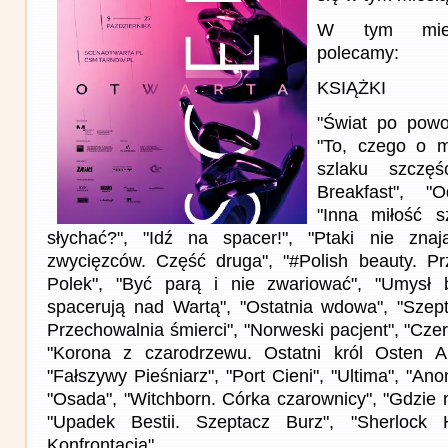
W tym miesi
polecamy:
KSIĄŻKI
"Świat po powod
"To, czego o m
szlaku szczęś
Breakfast", "
"Inna miłość 
słychać?", "Idź na spacer!", "Ptaki nie znaj
zwycięzców. Część druga", "#Polish beauty. Pr
Polek", "Być parą i nie zwariować", "Umysł b
spacerują nad Wartą", "Ostatnia wdowa", "Szept
Przechowalnia śmierci", "Norweski pacjent", "Cz
"Korona z czarodrzewu. Ostatni król Osten A
"Fałszywy Pieśniarz", "Port Cieni", "Ultima", "A
"Osada", "Witchborn. Córka czarownicy", "Gdzie 
"Upadek Bestii. Szeptacz Burz", "Sherlock 
Konfrontacja"