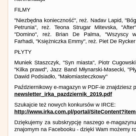
FILMY
"Niezbędna konieczność", reż. Nadav Lapid, "Bóg i
Petrunia", reż. Teona Strugar Mitevska, "Afte
"Domino", reż. Brian De Palma, "Wszyscy wi
Farhadi, "Księżniczka Emmy", reż. Piet De Rycker
PŁYTY
Muniek Staszczyk, "Syn miasta", Piotr Cugowski,
"Kilka prawd", Jazz Band Młynarski-Masecki, "Pł
Dawid Podsiadło, "Małomiasteczkowy"
Październikowy e-magazyn w PDF-ie znajdziesz p
newsletter_irka_pazdziernik_2019.pdf
Szukajcie też nowych konkursów w IRCE:
http://www.irka.com.pl/portal/SiteContent?ite
Dziękujemy za subskrypcję naszego e-magazynu 
znajomym na Facebooku - dzięki Wam możemy roz