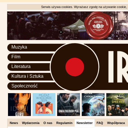
Serwis używa cookies. Wyrażasz zgodę na używanie cookie, zg
Muzyka
Film
Literatura
Kultura i Sztuka
Społeczność
News
Wydarzenia
O nas
Regulamin
Newsletter
FAQ
Współpraca