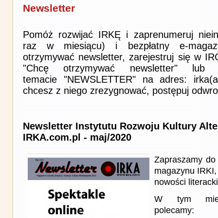
Newsletter
Pomóż rozwijać IRKĘ i zaprenumeruj niein
raz w miesiącu) i bezpłatny e-magaz
otrzymywać newsletter, zarejestruj się w I
"Chcę otrzymywać newsletter" lub 
temacie "NEWSLETTER" na adres: irka(at)i
chcesz z niego zrezygnować, postępuj odwro
Newsletter Instytutu Rozwoju Kultury Alt
IRKA.com.pl - maj/2020
Zapraszamy do 
magazynu IRKI, 
nowości literacki
W tym miesi
polecamy: