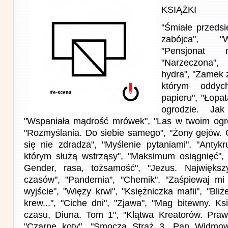
KSIĄŻKI
"Śmiałe przedsi
zabójca", "W
"Pensjonat 
"Narzeczona",
hydra", "Zamek z
którym oddyc
papieru", "Łopat
ogrodzie. Jak
"Wspaniała mądrość mrówek", "Las w twoim ogrod
"Rozmyślania. Do siebie samego", "Żony gejów.
się nie zdradza", "Myślenie pytaniami", "Antyk
którym służą wstrząsy", "Maksimum osiągnięć",
Gender, rasa, tożsamość", "Jezus. Najwięks
czasów", "Pandemia", "Chemik", "Zaśpiewaj mi 
wyjście", "Więzy krwi", "Księżniczka mafii", "Bliże
krew...", "Ciche dni", "Zjawa", "Mag bitewny. K
czasu, Diuna. Tom 1", "Klątwa Kreatorów. Praw
"Czarne koty", "Smocza Straż 3. Pan Widmow