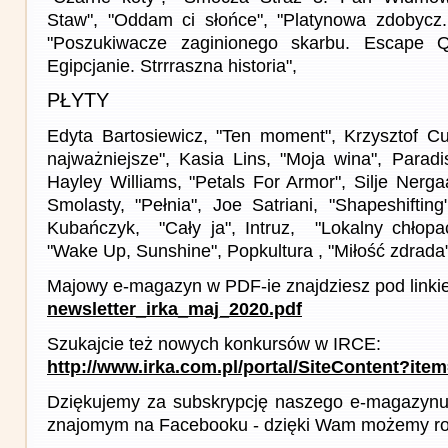
Staw", "Oddam ci słońce", "Platynowa zdobycz.
"Poszukiwacze zaginionego skarbu. Escape Q
Egipcjanie. Strrraszna historia",
PŁYTY
Edyta Bartosiewicz, "Ten moment", Krzysztof C
najważniejsze", Kasia Lins, "Moja wina", Paradi
Hayley Williams, "Petals For Armor", Silje Nergaa
Smolasty, "Pełnia", Joe Satriani, "Shapeshifting
Kubańczyk, "Cały ja", Intruz, "Lokalny chłopa
"Wake Up, Sunshine", Popkultura , "Miłość zdrada"
Majowy e-magazyn w PDF-ie znajdziesz pod linki
newsletter_irka_maj_2020.pdf
Szukajcie też nowych konkursów w IRCE:
http://www.irka.com.pl/portal/SiteContent?ite
Dziękujemy za subskrypcję naszego e-magazynu 
znajomym na Facebooku - dzięki Wam możemy roz