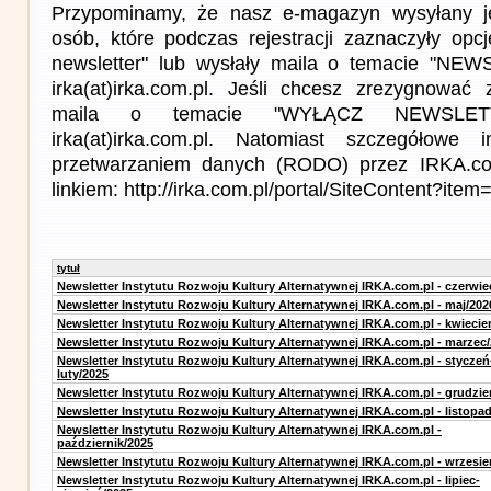
Przypominamy, że nasz e-magazyn wysyłany j
osób, które podczas rejestracji zaznaczyły op
newsletter" lub wysłały maila o temacie "NE
irka(at)irka.com.pl. Jeśli chcesz zrezygnować z
maila o temacie "WYŁĄCZ NEWSLET
irka(at)irka.com.pl. Natomiast szczegółowe 
przetwarzaniem danych (RODO) przez IRKA.co
linkiem: http://irka.com.pl/portal/SiteContent?it
tytuł
Newsletter Instytutu Rozwoju Kultury Alternatywnej IRKA.com.pl - czerwie
Newsletter Instytutu Rozwoju Kultury Alternatywnej IRKA.com.pl - maj/202
Newsletter Instytutu Rozwoju Kultury Alternatywnej IRKA.com.pl - kwiecie
Newsletter Instytutu Rozwoju Kultury Alternatywnej IRKA.com.pl - marzec
Newsletter Instytutu Rozwoju Kultury Alternatywnej IRKA.com.pl - styczeń
luty/2025
Newsletter Instytutu Rozwoju Kultury Alternatywnej IRKA.com.pl - grudzie
Newsletter Instytutu Rozwoju Kultury Alternatywnej IRKA.com.pl - listopa
Newsletter Instytutu Rozwoju Kultury Alternatywnej IRKA.com.pl -
październik/2025
Newsletter Instytutu Rozwoju Kultury Alternatywnej IRKA.com.pl - wrzesie
Newsletter Instytutu Rozwoju Kultury Alternatywnej IRKA.com.pl - lipiec-