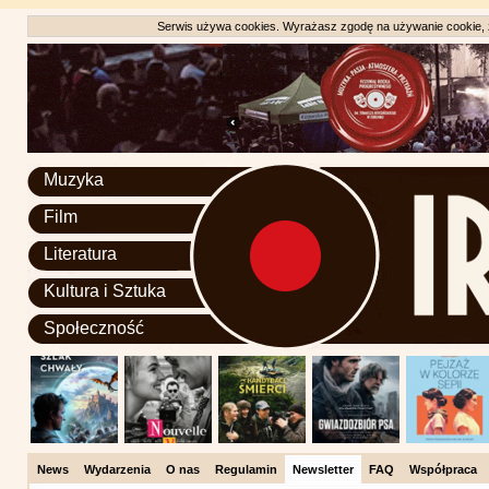
Serwis używa cookies. Wyrażasz zgodę na używanie cookie, zg
Muzyka
Film
Literatura
Kultura i Sztuka
Społeczność
News
Wydarzenia
O nas
Regulamin
Newsletter
FAQ
Współpraca