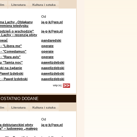
ilm
Literatura
Kultura i sztuka
Od
 na Lachy „Obłąkany
ja-g-k@wp.pl
premiera teledysku
odzień o wschodzie”
ja-g-k@wp.pl
 Lachy – recenzja płyty
lować
pandaredski
 - "Libera me"
operate
e - "Comedamus"
operate
- "Rara avis"
operate
u "Tamta noc"
pawelizdebski
nki na żądanie
pawelizdebski
 Paweł Izdebski
pawelizdebski
 - Paweł Izdebski
pawelizdebski
więcej
 OSTATNIO DODANE
ilm
Literatura
Kultura i sztuka
Od
a debiutanckiej płyty
ja-g-k@wp.pl
lia” – ludowego „małego