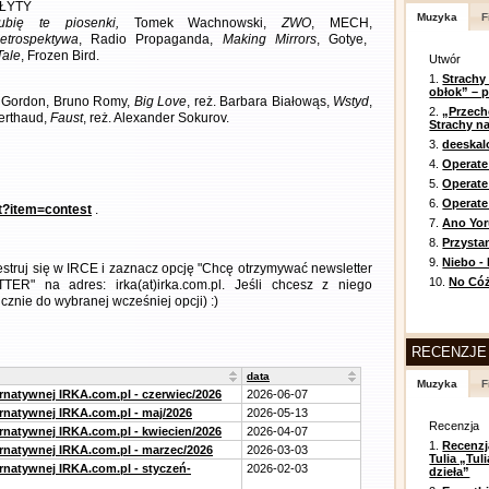
ŁYTY
Muzyka
F
ubię te piosenki,
Tomek Wachnowski,
ZWO
, MECH,
etrospektywa
, Radio Propaganda,
Making Mirrors
, Gotye,
Tale
, Frozen Bird.
Utwór
1.
Strachy
obłok” – 
na Gordon, Bruno Romy,
Big Love
, reż. Barbara Białowąs,
Wstyd
,
2.
„Przech
Berthaud,
Faust
, reż. Alexander Sokurov.
Strachy na
3.
deeska
4.
Operate
5.
Operat
6.
Operate 
nt?item=contest
.
7.
Ano Yor
8.
Przysta
9.
Niebo -
jestruj się w IRCE i zaznacz opcję "Chcę otrzymywać newsletter
10.
No Cóż
ER" na adres: irka(at)irka.com.pl. Jeśli chcesz z niego
znie do wybranej wcześniej opcji) :)
RECENZJE
data
Muzyka
F
ernatywnej IRKA.com.pl - czerwiec/2026
2026-06-07
ernatywnej IRKA.com.pl - maj/2026
2026-05-13
Recenzja
ernatywnej IRKA.com.pl - kwiecien/2026
2026-04-07
1.
Recenzj
ernatywnej IRKA.com.pl - marzec/2026
2026-03-03
Tulia „Tu
ernatywnej IRKA.com.pl - styczeń-
2026-02-03
dzieła”