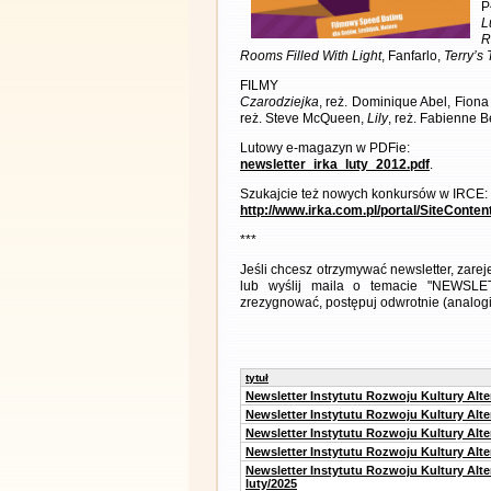
P
L
R
Rooms Filled With Light
, Fanfarlo,
Terry’s 
FILMY
Czarodziejka
, reż. Dominique Abel, Fio
reż. Steve McQueen,
Lily
, reż. Fabienne 
Lutowy e-magazyn w PDFie:
newsletter_irka_luty_2012.pdf
.
Szukajcie też nowych konkursów w IRCE:
http://www.irka.com.pl/portal/SiteConte
***
Jeśli chcesz otrzymywać newsletter, zare
lub wyślij maila o temacie "NEWSLETT
zrezygnować, postępuj odwrotnie (analogic
tytuł
Newsletter Instytutu Rozwoju Kultury Alt
Newsletter Instytutu Rozwoju Kultury Alt
Newsletter Instytutu Rozwoju Kultury Alt
Newsletter Instytutu Rozwoju Kultury Alt
Newsletter Instytutu Rozwoju Kultury Alt
luty/2025