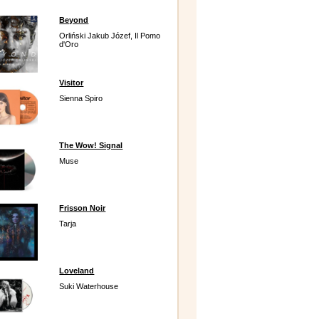
Beyond
Orliński Jakub Józef, Il Pomo
d'Oro
Visitor
Sienna Spiro
The Wow! Signal
Muse
Frisson Noir
Tarja
Loveland
Suki Waterhouse