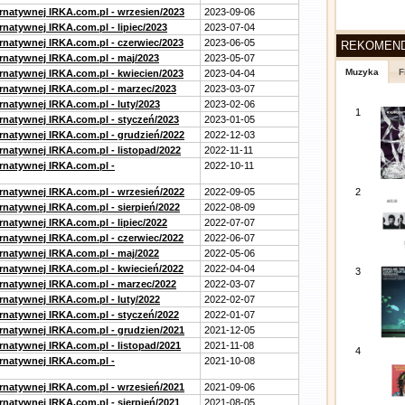
ernatywnej IRKA.com.pl - wrzesien/2023
2023-09-06
rnatywnej IRKA.com.pl - lipiec/2023
2023-07-04
ernatywnej IRKA.com.pl - czerwiec/2023
2023-06-05
REKOMEN
ernatywnej IRKA.com.pl - maj/2023
2023-05-07
Muzyka
F
ernatywnej IRKA.com.pl - kwiecien/2023
2023-04-04
ernatywnej IRKA.com.pl - marzec/2023
2023-03-07
rnatywnej IRKA.com.pl - luty/2023
2023-02-06
1
ernatywnej IRKA.com.pl - styczeń/2023
2023-01-05
ernatywnej IRKA.com.pl - grudzień/2022
2022-12-03
rnatywnej IRKA.com.pl - listopad/2022
2022-11-11
ernatywnej IRKA.com.pl -
2022-10-11
ernatywnej IRKA.com.pl - wrzesień/2022
2022-09-05
2
rnatywnej IRKA.com.pl - sierpień/2022
2022-08-09
rnatywnej IRKA.com.pl - lipiec/2022
2022-07-07
ernatywnej IRKA.com.pl - czerwiec/2022
2022-06-07
ernatywnej IRKA.com.pl - maj/2022
2022-05-06
ernatywnej IRKA.com.pl - kwiecień/2022
2022-04-04
3
ernatywnej IRKA.com.pl - marzec/2022
2022-03-07
rnatywnej IRKA.com.pl - luty/2022
2022-02-07
ernatywnej IRKA.com.pl - styczeń/2022
2022-01-07
ernatywnej IRKA.com.pl - grudzien/2021
2021-12-05
rnatywnej IRKA.com.pl - listopad/2021
2021-11-08
4
ernatywnej IRKA.com.pl -
2021-10-08
ernatywnej IRKA.com.pl - wrzesień/2021
2021-09-06
rnatywnej IRKA.com.pl - sierpień/2021
2021-08-05