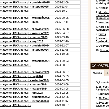
2.
Everyth
ernatywnej IRKA.com.pl - grudzień/2025
2025-12-08
Nothing H
rnatywnej IRKA.com.pl - listopad/2025
2025-11-04
3.
"Przech
ernatywnej IRKA.com.pl -
2025-10-07
4.
Muzyka 
recenzja p
ernatywnej IRKA.com.pl - wrzesień/2025
2025-09-06
szumienie
rnatywnej IRKA.com.pl - lipiec-
2025-07-11
5.
Intruder
6.
Naród n
ernatywnej IRKA.com.pl - czerwiec/2025
2025-06-08
kamienio
ernatywnej IRKA.com.pl - kwiecień/2025
2025-04-07
7.
Eidos
ernatywnej IRKA.com.pl - marzec/2025
2025-03-10
8.
Kwasożł
rnatywnej IRKA.com.pl - luty/2025
2025-02-10
Agnieszki
ernatywnej IRKA.com.pl - grudzień/2024
2024-12-07
9.
Odbycie
rnatywnej IRKA.com.pl - listopad/2024
2024-11-06
10.
Teoria
ernatywnej IRKA.com.pl -
2024-10-08
ernatywnej IRKA.com.pl - wrzesien/2024
2024-09-03
ernatywnej IRKA.com.pl -
2024-08-07
OGŁOSZEN
ernatywnej IRKA.com.pl - czerwiec/2024
2024-06-07
Muzyka
F
ernatywnej IRKA.com.pl - maj/2024
2024-05-09
ernatywnej IRKA.com.pl - kwiecien/2024
2024-04-05
Ogłoszeni
ernatywnej IRKA.com.pl - marzec/2024
2024-03-08
1.
18. Fest
ernatywnej IRKA.com.pl - marzec/2024
2024-03-08
Pamięci A
rnatywnej IRKA.com.pl - luty/2024
2024-02-05
2.
Summer 
ernatywnej IRKA.com.pl - grudzien/2023
2023-12-05
3.
26. Fes
rnatywnej IRKA.com.pl - listopad/2023
2023-11-07
4.
Życzym
ernatywnej IRKA.com.pl -
2023-10-07
Wielkanoc