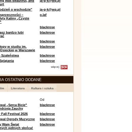
ing Was Beautiful, and
ja-g-k@wp.pl
urt
odzień o wschodzie"
ja-g-k@wp.pl
sprzeczności –
o.laf
łyty Kaliny „Czyste
”
blackrose
asz bardzo lubi
blackrose
wać
blackrose
opy w studiu im.
blackrose
 Osieckiej w Warszawie
 Szaleństwa
blackrose
 Splątania
blackrose
więcej
IA OSTATNIO DODANE
ilm
Literatura
Kultura i sztuka
e
Od
iwal „Serca Bicie”
blackrose
ndrzeja Zauchy
Fall Festival 2026
blackrose
tiwal Ogrody Muzyczne
blackrose
y Wam Świąt
blackrose
nych pełnych słońca!