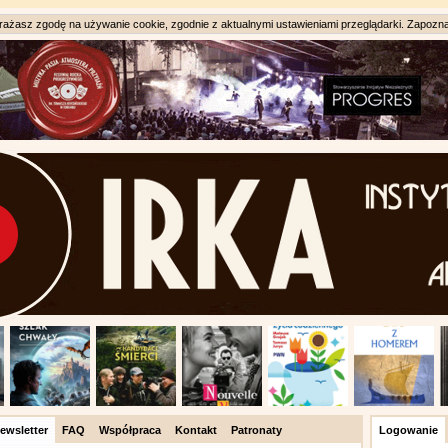
ażasz zgodę na używanie cookie, zgodnie z aktualnymi ustawieniami przeglądarki. Zapozna
ewsletter
FAQ
Współpraca
Kontakt
Patronaty
Logowanie