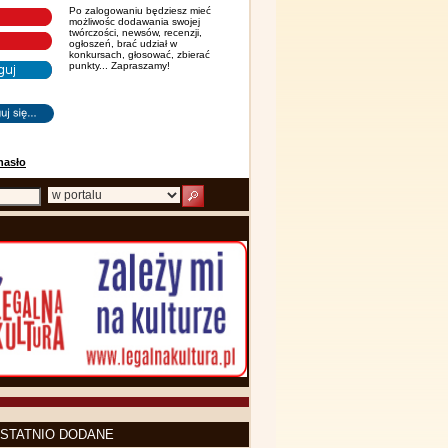
Po zalogowaniu będziesz mieć
możliwośc dodawania swojej
twórczości, newsów, recenzji,
ogłoszeń, brać udział w
konkursach, głosować, zbierać
punkty... Zapraszamy!
hasło
STATNIO DODANE