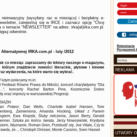
nieinwazyjny (wysyłany raz w miesiącu) i bezpłatny e-
wsletter, zarejestruj się w IRCE i zaznacz opcję "Chcę
la o temacie "NEWSLETTER" na adres: irka(at)irka.com.pl.
ępuj odwrotnie.
Rejestracja
Przypomnij 
 Alternatywnej IRKA.com.pl - luty /2012
ak co miesiąc zapraszamy do lektury naszego e-magazynu,
 którym znajdziecie nowości literackie, płytowe i kinowe
REKLAMA
raz wydarzenia, na które warto się wybrać.
 lutym polecamy m.in:
I Festiwal Równe Prawa do Miłości, koncert charytatywny "Dla
...", koncerty Rachel Barton Pine, Kosmicznie Dobre
ity oraz imprezy w warszawskiej Progresji.
SIĄŻKI
an Potwor
, Dan Wells,
Charlotte Isabel Hansen
, Tore
enberg,
Zamieniona
, Amanda Hocking,
Układ z Panem
ogiem
, Ewa Klopsik,
Śluby milczenia
, Jason Berry, Gerald
enner,
Sztuka po końcu świata
, Jerzy Nowosielski, Krystyna
zerni,
Wyznanie
, Roman Gren,
Przebudź się
, Joe Vitale,
Czy to
rawda, że...
, Christoph Drösser,
Monte Cassino
, Sven Hassel.
UTWORY O