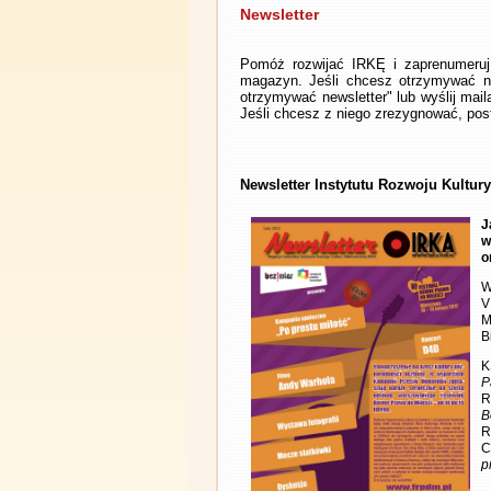
Newsletter
Pomóż rozwijać IRKĘ i zaprenumeruj 
magazyn. Jeśli chcesz otrzymywać ne
otrzymywać newsletter" lub wyślij mai
Jeśli chcesz z niego zrezygnować, post
Newsletter Instytutu Rozwoju Kultury
J
w
o
W
V
M
B
K
P
R
B
R
C
p