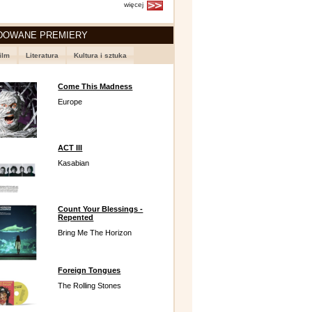
więcej
DOWANE PREMIERY
ilm
Literatura
Kultura i sztuka
Come This Madness
Europe
ACT III
Kasabian
Count Your Blessings -
Repented
Bring Me The Horizon
Foreign Tongues
The Rolling Stones