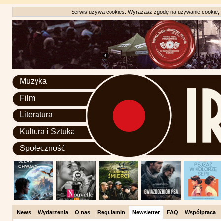
Serwis używa cookies. Wyrażasz zgodę na używanie cookie, zg
Muzyka
Film
Literatura
Kultura i Sztuka
Społeczność
News
Wydarzenia
O nas
Regulamin
Newsletter
FAQ
Współpraca