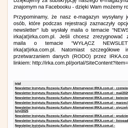
Dziękujemy za subskrypcję naszego e-magazynu 
znajomym na Facebooku - dzięki Wam możemy roz
Przypominamy, że nasz e-magazyn wysyłany j
osób, które podczas rejestracji zaznaczyły op
newsletter" lub wysłały maila o temacie "NE
irka(at)irka.com.pl. Jeśli chcesz zrezygnować z
maila o temacie "WYŁĄCZ NEWSLET
irka(at)irka.com.pl. Natomiast szczegółowe 
przetwarzaniem danych (RODO) przez IRKA.co
linkiem: http://irka.com.pl/portal/SiteContent?it
tytuł
Newsletter Instytutu Rozwoju Kultury Alternatywnej IRKA.com.pl - czerwie
Newsletter Instytutu Rozwoju Kultury Alternatywnej IRKA.com.pl - maj/202
Newsletter Instytutu Rozwoju Kultury Alternatywnej IRKA.com.pl - kwiecie
Newsletter Instytutu Rozwoju Kultury Alternatywnej IRKA.com.pl - marzec
Newsletter Instytutu Rozwoju Kultury Alternatywnej IRKA.com.pl - styczeń
luty/2025
Newsletter Instytutu Rozwoju Kultury Alternatywnej IRKA.com.pl - grudzie
Newsletter Instytutu Rozwoju Kultury Alternatywnej IRKA.com.pl - listopa
Newsletter Instytutu Rozwoju Kultury Alternatywnej IRKA.com.pl -