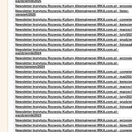
październik/2025
Newsletter Instytutu Rozwoju Kultury Alternatywnej IRKA.com.pl - wrzesie
Newsletter Instytutu Rozwoju Kultury Alternatywnej IRKA.com.pl - lipiec-
sierpień/2025
Newsletter Instytutu Rozwoju Kultury Alternatywnej IRKA.com.pl - czerwie
Newsletter Instytutu Rozwoju Kultury Alternatywnej IRKA.com.pl - kwiecie
Newsletter Instytutu Rozwoju Kultury Alternatywnej IRKA.com.pl - marzec
Newsletter Instytutu Rozwoju Kultury Alternatywnej IRKA.com.pl - luty/202
Newsletter Instytutu Rozwoju Kultury Alternatywnej IRKA.com.pl - grudzie
Newsletter Instytutu Rozwoju Kultury Alternatywnej IRKA.com.pl - listopa
Newsletter Instytutu Rozwoju Kultury Alternatywnej IRKA.com.pl -
październik/2024
Newsletter Instytutu Rozwoju Kultury Alternatywnej IRKA.com.pl - wrzesie
Newsletter Instytutu Rozwoju Kultury Alternatywnej IRKA.com.pl -
lipiec/sierpien/2024
Newsletter Instytutu Rozwoju Kultury Alternatywnej IRKA.com.pl - czerwie
Newsletter Instytutu Rozwoju Kultury Alternatywnej IRKA.com.pl - maj/202
Newsletter Instytutu Rozwoju Kultury Alternatywnej IRKA.com.pl - kwiecie
Newsletter Instytutu Rozwoju Kultury Alternatywnej IRKA.com.pl - marzec
Newsletter Instytutu Rozwoju Kultury Alternatywnej IRKA.com.pl - marzec
Newsletter Instytutu Rozwoju Kultury Alternatywnej IRKA.com.pl - luty/202
Newsletter Instytutu Rozwoju Kultury Alternatywnej IRKA.com.pl - grudzie
Newsletter Instytutu Rozwoju Kultury Alternatywnej IRKA.com.pl - listopa
Newsletter Instytutu Rozwoju Kultury Alternatywnej IRKA.com.pl -
pazdziernik/2023
Newsletter Instytutu Rozwoju Kultury Alternatywnej IRKA.com.pl - wrzesie
Newsletter Instytutu Rozwoju Kultury Alternatywnej IRKA.com.pl - lipiec/2
Newsletter Instytutu Rozwoju Kultury Alternatywnej IRKA.com.pl - czerwie