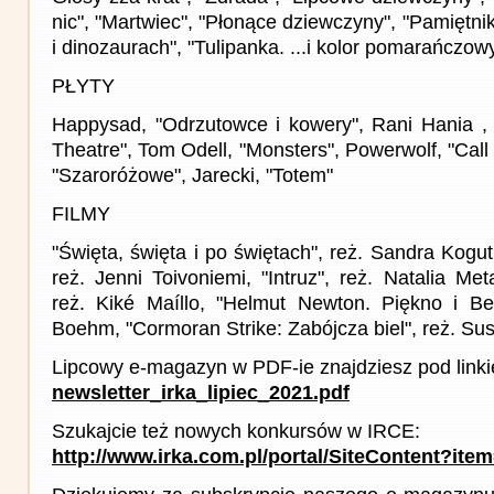
nic", "Martwiec", "Płonące dziewczyny", "Pamiętni
i dinozaurach", "Tulipanka. ...i kolor pomarańczow
PŁYTY
Happysad, "Odrzutowce i kowery", Rani Hania ,
Theatre", Tom Odell, "Monsters", Powerwolf, "Call
"Szaroróżowe", Jarecki, "Totem"
FILMY
"Święta, święta i po świętach", reż. Sandra Kogut
reż. Jenni Toivoniemi, "Intruz", reż. Natalia Me
reż. Kiké Maíllo, "Helmut Newton. Piękno i Be
Boehm, "Cormoran Strike: Zabójcza biel", reż. Sus
Lipcowy e-magazyn w PDF-ie znajdziesz pod link
newsletter_irka_lipiec_2021.pdf
Szukajcie też nowych konkursów w IRCE:
http://www.irka.com.pl/portal/SiteContent?ite