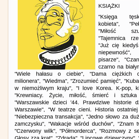
KSIĄŻKI
"Księga tęsk
kobieta", "Pe
"Miłość szu
"Tajemnica rz
"Już cię kiedy
niepewność"
pisarze", "Czar
czarno na białym
"Wiele hałasu o ciebie", "Dama ciężkich o
milionera", "Wiedma", "Zrozumieć pamięć", "Kuba
w niemożliwym kraju", "I love Korea. K-pop, ki
"Krewniacy. Życie, miłość, śmierć i sztuka
"Warszawskie dzieci '44. Prawdziwe historie d
Warszawie", "W teatrze cieni. Historia ostatniej
"Niebezpieczna transakcja", "Jedno słowo za d
zamczysku", "Wakacje wśród duchów", "Znam twó
"Czerwony wilk", "Półmorderca", "Rozmowy z se
Głosy zza krat", "Zdrada", "Lipcowe dziewczyny", 