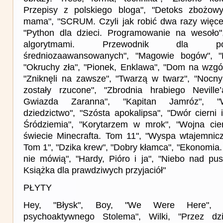
Przepisy z polskiego bloga", "Detoks zbożow
mama", "SCRUM. Czyli jak robić dwa razy więcej
"Python dla dzieci. Programowanie na wesoło",
algorytmami. Przewodnik dla po
średniozaawansowanych", "Magowie bogów", "
"Okruchy zła", "Pionek, Enklawa", "Dom na wzgór
"Zniknęli na zawsze", "Twarzą w twarz", "Nocny 
zostały rzucone", "Zbrodnia hrabiego Neville
Gwiazda Zaranna", "Kapitan Jamróz", "W
dziedzictwo", "Szósta apokalipsa", "Dwór cierni i
Śródziemia", "Korytarzem w mrok", "Wojna ci
świecie Minecrafta. Tom 11", "Wyspa wtajemnic
Tom 1", "Dzika krew", "Dobry kłamca", "Ekonomia. 
nie mówią", "Hardy, Pióro i ja", "Niebo nad pus
Książka dla prawdziwych przyjaciół"
PŁYTY
Hey, "Błysk", Boy, "We Were Here", Ż
psychoaktywnego Stolema", Wilki, "Przez dz