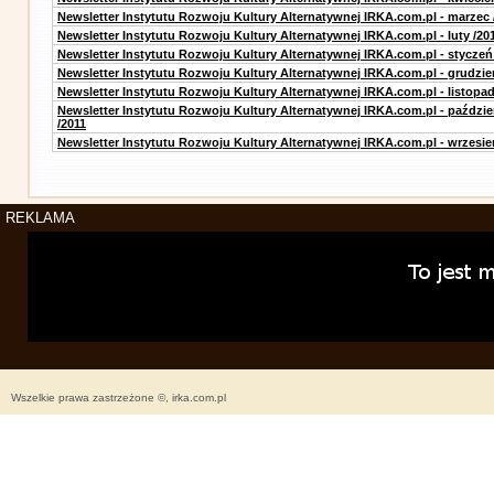
Newsletter Instytutu Rozwoju Kultury Alternatywnej IRKA.com.pl - marzec 
Newsletter Instytutu Rozwoju Kultury Alternatywnej IRKA.com.pl - luty /20
Newsletter Instytutu Rozwoju Kultury Alternatywnej IRKA.com.pl - styczeń
Newsletter Instytutu Rozwoju Kultury Alternatywnej IRKA.com.pl - grudzie
Newsletter Instytutu Rozwoju Kultury Alternatywnej IRKA.com.pl - listopad
Newsletter Instytutu Rozwoju Kultury Alternatywnej IRKA.com.pl - paździe
/2011
Newsletter Instytutu Rozwoju Kultury Alternatywnej IRKA.com.pl - wrzesie
REKLAMA
Wszelkie prawa zastrzeżone ©, irka.com.pl