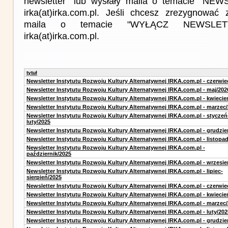
newsletter" lub wysłały maila o temacie "NE
irka(at)irka.com.pl. Jeśli chcesz zrezygnować z
maila o temacie "WYŁĄCZ NEWSLET
irka(at)irka.com.pl.
tytuł
Newsletter Instytutu Rozwoju Kultury Alternatywnej IRKA.com.pl - czerwie
Newsletter Instytutu Rozwoju Kultury Alternatywnej IRKA.com.pl - maj/202
Newsletter Instytutu Rozwoju Kultury Alternatywnej IRKA.com.pl - kwiecie
Newsletter Instytutu Rozwoju Kultury Alternatywnej IRKA.com.pl - marzec
Newsletter Instytutu Rozwoju Kultury Alternatywnej IRKA.com.pl - styczeń
luty/2025
Newsletter Instytutu Rozwoju Kultury Alternatywnej IRKA.com.pl - grudzie
Newsletter Instytutu Rozwoju Kultury Alternatywnej IRKA.com.pl - listopa
Newsletter Instytutu Rozwoju Kultury Alternatywnej IRKA.com.pl -
październik/2025
Newsletter Instytutu Rozwoju Kultury Alternatywnej IRKA.com.pl - wrzesie
Newsletter Instytutu Rozwoju Kultury Alternatywnej IRKA.com.pl - lipiec-
sierpień/2025
Newsletter Instytutu Rozwoju Kultury Alternatywnej IRKA.com.pl - czerwie
Newsletter Instytutu Rozwoju Kultury Alternatywnej IRKA.com.pl - kwiecie
Newsletter Instytutu Rozwoju Kultury Alternatywnej IRKA.com.pl - marzec
Newsletter Instytutu Rozwoju Kultury Alternatywnej IRKA.com.pl - luty/202
Newsletter Instytutu Rozwoju Kultury Alternatywnej IRKA.com.pl - grudzie