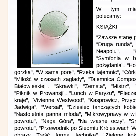
W tym miesi
polecamy:
KSIĄŻKI
"Zawsze stanę p
"Druga runda", 
Neapolu", "H
"Symfonia w bi
pożądania", "Hot
gorzka", "W samą porę", "Rzeka tajemnic", "Córk
"Miłość w czasach zagłady", "Tajemnica Compos
Białowieskiej", "Skrawki", "Zemsta", "Mistrz", 
"Piknik w Prowansji", "Lunch w Paryżu", "Piecze
kraje", "Vivienne Westwood", "Kasprowicz, Przyb
Jadwiga", "Wersal", "Dziesięć tańczących kobie
"Nastoletnia panna młoda", "Mikrowyprawy w wi
powrotu", "Naga Góra", "Na własne oczy", "S
powrotu", "Przewodnik po Siedmiu Królestwach We
obrazy. Treść, forma, technika", "Zielone kok