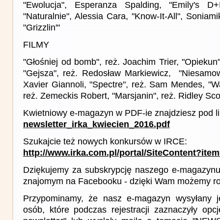
"Ewolucja", Esperanza Spalding, "Emily's D+E
"Naturalnie", Alessia Cara, "Know-It-All", Soniam
"Grizzlin'"
FILMY
"Głośniej od bomb", reż. Joachim Trier, "Opiekun"
"Gejsza", reż. Redosław Markiewicz, "Niesamowi
Xavier Giannoli, "Spectre", reż. Sam Mendes, "W
reż. Zemeckis Robert, "Marsjanin", reż. Ridley Sco
Kwietniowy e-magazyn w PDF-ie znajdziesz pod l
newsletter_irka_kwiecien_2016.pdf
Szukajcie też nowych konkursów w IRCE:
http://www.irka.com.pl/portal/SiteContent?ite
Dziękujemy za subskrypcję naszego e-magazynu 
znajomym na Facebooku - dzięki Wam możemy roz
Przypominamy, że nasz e-magazyn wysyłany j
osób, które podczas rejestracji zaznaczyły op