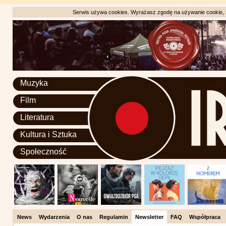
Serwis używa cookies. Wyrażasz zgodę na używanie cookie, zg
Muzyka
Film
Literatura
Kultura i Sztuka
Społeczność
News
Wydarzenia
O nas
Regulamin
Newsletter
FAQ
Współpraca