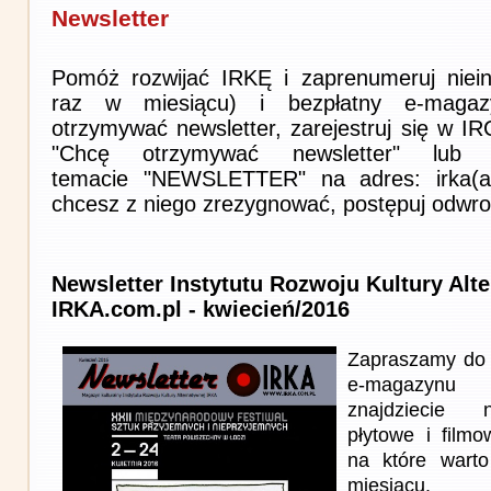
Newsletter
Pomóż rozwijać IRKĘ i zaprenumeruj niein
raz w miesiącu) i bezpłatny e-magaz
otrzymywać newsletter, zarejestruj się w I
"Chcę otrzymywać newsletter" lub 
temacie "NEWSLETTER" na adres: irka(at)i
chcesz z niego zrezygnować, postępuj odwro
Newsletter Instytutu Rozwoju Kultury Alt
IRKA.com.pl - kwiecień/2016
Zapraszamy do 
e-magazynu
znajdziecie n
płytowe i film
na które wart
miesiącu.