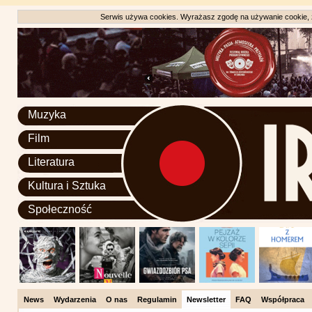
Serwis używa cookies. Wyrażasz zgodę na używanie cookie, zg
Muzyka
Film
Literatura
Kultura i Sztuka
Społeczność
News
Wydarzenia
O nas
Regulamin
Newsletter
FAQ
Współpraca