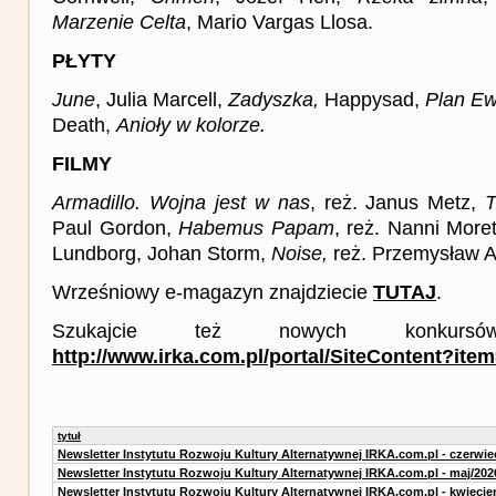
Marzenie Celta
, Mario Vargas Llosa.
PŁYTY
June
, Julia Marcell,
Zadyszka,
Happysad,
Plan Ew
Death,
Anioły w kolorze.
FILMY
Armadillo. Wojna jest w nas
, reż. Janus Metz,
T
Paul Gordon,
Habemus Papam
, reż. Nanni Moret
Lundborg, Johan Storm,
Noise,
reż. Przemysław 
Wrześniowy e-magazyn znajdziecie
TUTAJ
.
Szukajcie też nowych konku
http://www.irka.com.pl/portal/SiteContent?ite
tytuł
Newsletter Instytutu Rozwoju Kultury Alternatywnej IRKA.com.pl - czerwie
Newsletter Instytutu Rozwoju Kultury Alternatywnej IRKA.com.pl - maj/202
Newsletter Instytutu Rozwoju Kultury Alternatywnej IRKA.com.pl - kwiecie