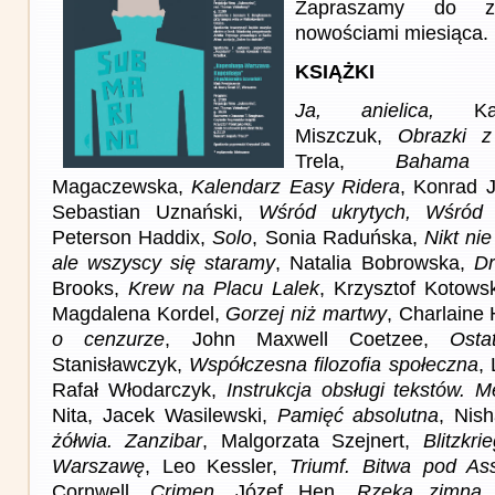
Zapraszamy do z
nowościami miesiąca.
KSIĄŻKI
Ja, anielica,
Kata
Miszczuk,
Obrazki z
Trela,
Bahama 
Magaczewska,
Kalendarz Easy Ridera
, Konrad J
Sebastian Uznański,
Wśród ukrytych, Wśród
Peterson Haddix,
Solo
, Sonia Raduńska,
Nikt ni
ale wszyscy się staramy
, Natalia Bobrowska,
Dr
Brooks,
Krew na Placu Lalek
, Krzysztof Kotows
Magdalena Kordel,
Gorzej niż martwy
, Charlaine 
o cenzurze
, John Maxwell Coetzee,
Osta
Stanisławczyk,
Współczesna filozofia społeczna
,
Rafał Włodarczyk,
Instrukcja obsługi tekstów. M
Nita, Jacek Wasilewski,
Pamięć absolutna
, Nis
żółwia. Zanzibar
, Malgorzata Szejnert,
Blitzkr
Warszawę
, Leo Kessler,
Triumf. Bitwa pod As
Cornwell,
Crimen
, Józef Hen,
Rzeka zimna
,