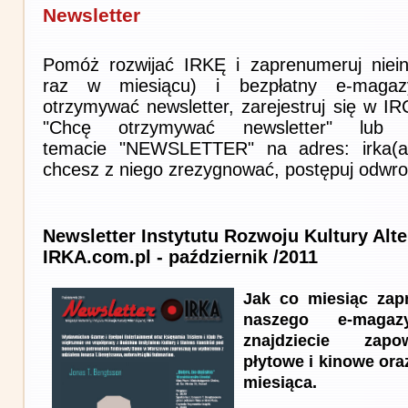
Newsletter
Pomóż rozwijać IRKĘ i zaprenumeruj niein
raz w miesiącu) i bezpłatny e-magaz
otrzymywać newsletter, zarejestruj się w I
"Chcę otrzymywać newsletter" lub 
temacie "NEWSLETTER" na adres: irka(at)i
chcesz z niego zrezygnować, postępuj odwro
Newsletter Instytutu Rozwoju Kultury Alt
IRKA.com.pl - październik /2011
Jak co miesiąc zap
naszego e-maga
znajdziecie zapow
płytowe i kinowe ora
miesiąca.