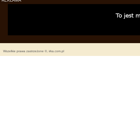
REKLAMA
Wszelkie prawa zastrzeżone ©, irka.com.pl