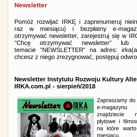
Newsletter
Pomóż rozwijać IRKĘ i zaprenumeruj niein
raz w miesiącu) i bezpłatny e-magaz
otrzymywać newsletter, zarejestruj się w I
"Chcę otrzymywać newsletter" lub 
temacie "NEWSLETTER" na adres: irka(at)i
chcesz z niego zrezygnować, postępuj odwro
Newsletter Instytutu Rozwoju Kultury Alt
IRKA.com.pl - sierpień/2018
Zapraszamy do 
e-magazynu
znajdziecie n
płytowe i film
na które wart
miesiącu.