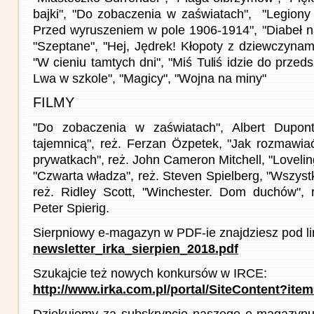
bajki", "Do zobaczenia w zaświatach", "Legiony
Przed wyruszeniem w pole 1906-1914", "Diabeł na
"Szeptane", "Hej, Jędrek! Kłopoty z dziewczynam
"W cieniu tamtych dni", "Miś Tuliś idzie do przed
Lwa w szkole", "Magicy", "Wojna na miny"
FILMY
"Do zobaczenia w zaświatach", Albert Dupont
tajemnicą", reż. Ferzan Özpetek, "Jak rozmawi
prywatkach", reż. John Cameron Mitchell, "Lovelin
"Czwarta władza", reż. Steven Spielberg, "Wszystk
reż. Ridley Scott, "Winchester. Dom duchów", r
Peter Spierig.
Sierpniowy e-magazyn w PDF-ie znajdziesz pod li
newsletter_irka_sierpien_2018.pdf
Szukajcie też nowych konkursów w IRCE:
http://www.irka.com.pl/portal/SiteContent?ite
Dziękujemy za subskrypcję naszego e-magazynu 