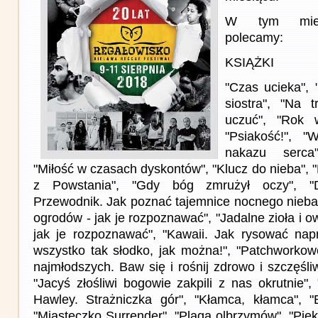
W tym miesi
polecamy:
KSIĄŻKI
"Czas ucieka", 
siostra", "Na 
uczuć", "Rok 
"Psiakość!", "
nakazu serca"
"Miłość w czasach dyskontów", "Klucz do nieba", "L
z Powstania", "Gdy bóg zmrużył oczy", "D
Przewodnik. Jak poznać tajemnice nocnego nieba"
ogrodów - jak je rozpoznawać", "Jadalne zioła i ow
jak je rozpoznawać", "Kawaii. Jak rysować nap
wszystko tak słodko, jak można!", "Patchworkowe
najmłodszych. Baw się i rośnij zdrowo i szczęśli
"Jacyś złośliwi bogowie zakpili z nas okrutnie", 
Hawley. Strażniczka gór", "Kłamca, kłamca", "
"Miasteczko Surrender", "Plaga olbrzymów", "Pięk