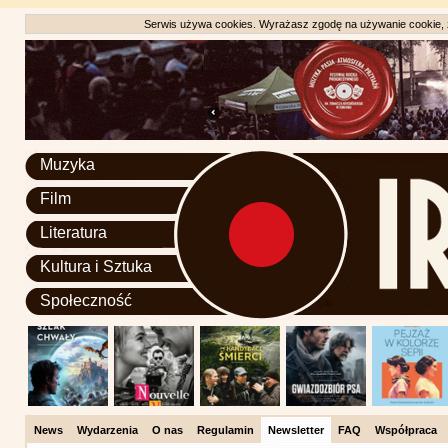
Serwis używa cookies. Wyrażasz zgodę na używanie cookie, zg
Muzyka
Film
Literatura
Kultura i Sztuka
Społeczność
News
Wydarzenia
O nas
Regulamin
Newsletter
FAQ
Współpraca