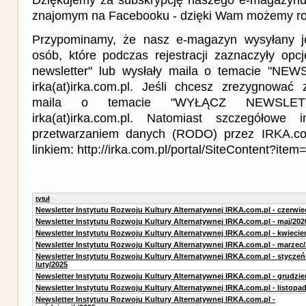
znajomym na Facebooku - dzięki Wam możemy roz
Przypominamy, że nasz e-magazyn wysyłany j
osób, które podczas rejestracji zaznaczyły op
newsletter" lub wysłały maila o temacie "NE
irka(at)irka.com.pl. Jeśli chcesz zrezygnować z
maila o temacie "WYŁĄCZ NEWSLET
irka(at)irka.com.pl. Natomiast szczegółowe 
przetwarzaniem danych (RODO) przez IRKA.co
linkiem: http://irka.com.pl/portal/SiteContent?it
tytuł
Newsletter Instytutu Rozwoju Kultury Alternatywnej IRKA.com.pl - czerwie
Newsletter Instytutu Rozwoju Kultury Alternatywnej IRKA.com.pl - maj/202
Newsletter Instytutu Rozwoju Kultury Alternatywnej IRKA.com.pl - kwiecie
Newsletter Instytutu Rozwoju Kultury Alternatywnej IRKA.com.pl - marzec
Newsletter Instytutu Rozwoju Kultury Alternatywnej IRKA.com.pl - styczeń
luty/2025
Newsletter Instytutu Rozwoju Kultury Alternatywnej IRKA.com.pl - grudzie
Newsletter Instytutu Rozwoju Kultury Alternatywnej IRKA.com.pl - listopa
Newsletter Instytutu Rozwoju Kultury Alternatywnej IRKA.com.pl -