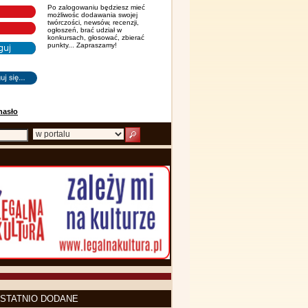
Po zalogowaniu będziesz mieć
możliwośc dodawania swojej
twórczości, newsów, recenzji,
ogłoszeń, brać udział w
konkursach, głosować, zbierać
punkty... Zapraszamy!
hasło
STATNIO DODANE