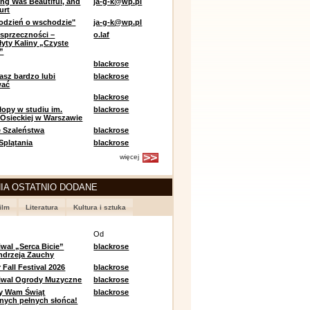
ing Was Beautiful, and
ja-g-k@wp.pl
urt
odzień o wschodzie"
ja-g-k@wp.pl
sprzeczności –
o.laf
łyty Kaliny „Czyste
”
blackrose
asz bardzo lubi
blackrose
wać
blackrose
opy w studiu im.
blackrose
 Osieckiej w Warszawie
 Szaleństwa
blackrose
 Splątania
blackrose
więcej
IA OSTATNIO DODANE
ilm
Literatura
Kultura i sztuka
e
Od
iwal „Serca Bicie”
blackrose
ndrzeja Zauchy
Fall Festival 2026
blackrose
tiwal Ogrody Muzyczne
blackrose
y Wam Świąt
blackrose
nych pełnych słońca!