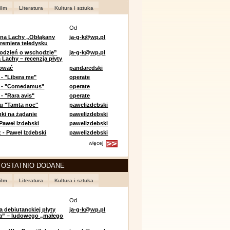
ilm
Literatura
Kultura i sztuka
Od
 na Lachy „Obłąkany
ja-g-k@wp.pl
premiera teledysku
odzień o wschodzie”
ja-g-k@wp.pl
 Lachy – recenzja płyty
lować
pandaredski
 - "Libera me"
operate
e - "Comedamus"
operate
- "Rara avis"
operate
u "Tamta noc"
pawelizdebski
nki na żądanie
pawelizdebski
 Paweł Izdebski
pawelizdebski
 - Paweł Izdebski
pawelizdebski
więcej
 OSTATNIO DODANE
ilm
Literatura
Kultura i sztuka
Od
a debiutanckiej płyty
ja-g-k@wp.pl
lia” – ludowego „małego