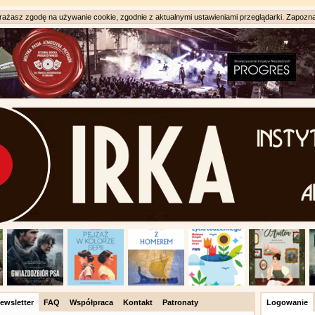
ażasz zgodę na używanie cookie, zgodnie z aktualnymi ustawieniami przeglądarki. Zapozna
ewsletter
FAQ
Współpraca
Kontakt
Patronaty
Logowanie