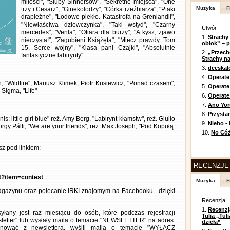
miłości", "Śluby Sinnersów", "Sekretne miejsca", "One
Muzyka
F
trzy i Cesarz", "Ginekolodzy", "Córka rzeźbiarza", "Ptaki
drapieżne", "Lodowe piekło. Katastrofa na Grenlandii",
"Niewłaściwa dziewczynka", "Taki wstyd", "Czarny
Utwór
mercedes", "Venla", "Ofiara dla burzy", "A kysz, zjawo
1.
Strachy
nieczysta!", "Zagubieni Książęta", "Miecz prawdy. Tom
obłok” – 
15. Serce wojny", "Klasa pani Czajki", "Absolutnie
2.
„Przech
fantastyczne labirynty"
Strachy na
3.
deeska
4.
Operate
n, "Wildfire", Mariusz Klimek, Piotr Kusiewicz, "Ponad czasem",
5.
Operat
 Sigma, "Life"
6.
Operate 
7.
Ano Yor
8.
Przysta
s: little girl blue" reż. Amy Berg, "Labirynt kłamstw", reż. Giulio
9.
Niebo -
rgy Pálfi, "We are your friends", reż. Max Joseph, "Pod Kopułą.
10.
No Cóż
z pod linkiem:
RECENZJE
nt?item=contest
Muzyka
F
gazynu oraz polecanie IRKI znajomym na Facebooku - dzięki
Recenzja
1.
Recenzj
any jest raz miesiącu do osób, które podczas rejestracji
Tulia „Tu
letter" lub wysłały maila o temacie "NEWSLETTER" na adres:
dzieła”
ezygnować z newslettera, wyślij maila o temacie "WYŁĄCZ