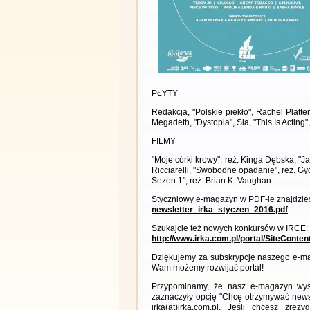
PŁYTY
Redakcja, "Polskie piekło", Rachel Platte
Megadeth, "Dystopia", Sia, "This Is Acting",
FILMY
"Moje córki krowy", reż. Kinga Dębska, "Jani
Ricciarelli, "Swobodne opadanie", reż. Gyö
Sezon 1", reż. Brian K. Vaughan
Styczniowy e-magazyn w PDF-ie znajdzies
newsletter_irka_styczen_2016.pdf
Szukajcie też nowych konkursów w IRCE:
http://www.irka.com.pl/portal/SiteConte
Dziękujemy za subskrypcję naszego e-ma
Wam możemy rozwijać portal!
Przypominamy, że nasz e-magazyn wysył
zaznaczyły opcję "Chcę otrzymywać news
irka(at)irka.com.pl. Jeśli chcesz zr