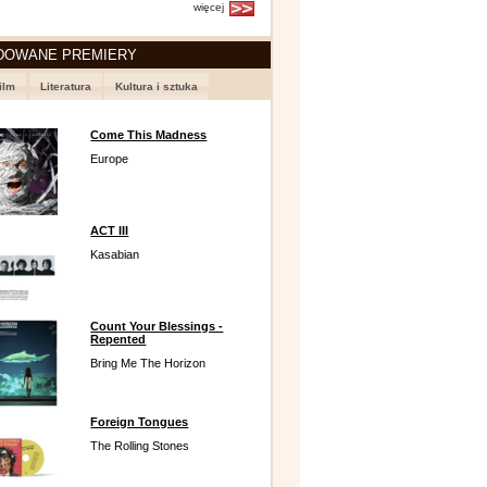
więcej
DOWANE PREMIERY
ilm
Literatura
Kultura i sztuka
Come This Madness
Europe
ACT III
Kasabian
Count Your Blessings -
Repented
Bring Me The Horizon
Foreign Tongues
The Rolling Stones