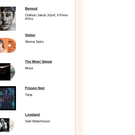
Beyond
Orliński Jakub Józef, Il Pomo
d'Oro
Visitor
Sienna Spiro
The Wow! Signal
Muse
Frisson Noir
Tarja
Loveland
Suki Waterhouse