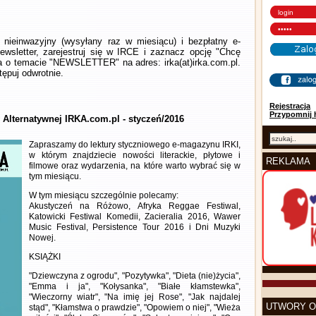
nieinwazyjny (wysyłany raz w miesiącu) i bezpłatny e-
wsletter, zarejestruj się w IRCE i zaznacz opcję "Chcę
la o temacie "NEWSLETTER" na adres: irka(at)irka.com.pl.
ępuj odwrotnie.
Rejestracja
Przypomnij 
y Alternatywnej IRKA.com.pl - styczeń/2016
Zapraszamy do lektury styczniowego e-magazynu IRKI,
w którym znajdziecie nowości literackie, płytowe i
REKLAMA
filmowe oraz wydarzenia, na które warto wybrać się w
tym miesiącu.
W tym miesiącu szczególnie polecamy:
Akustyczeń na Różowo, Afryka Reggae Festiwal,
Katowicki Festiwal Komedii, Zacieralia 2016, Wawer
Music Festival, Persistence Tour 2016 i Dni Muzyki
Nowej.
KSIĄŻKI
"Dziewczyna z ogrodu", "Pozytywka", "Dieta (nie)życia",
"Emma i ja", "Kołysanka", "Białe kłamstewka",
"Wieczorny wiatr", "Na imię jej Rose", "Jak najdalej
UTWORY O
stąd", "Kłamstwa o prawdzie", "Opowiem o niej", "Wieża