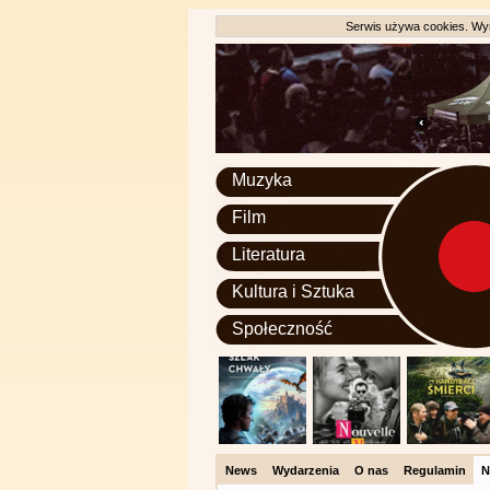
Serwis używa cookies. Wyr
Muzyka
Film
Literatura
Kultura i Sztuka
Społeczność
News
Wydarzenia
O nas
Regulamin
N