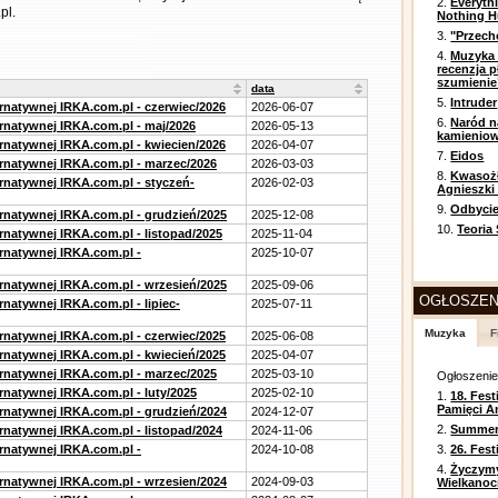
2.
Everyth
pl.
Nothing H
3.
"Przech
4.
Muzyka 
recenzja p
szumienie
data
5.
Intruder
ernatywnej IRKA.com.pl - czerwiec/2026
2026-06-07
6.
Naród n
ernatywnej IRKA.com.pl - maj/2026
2026-05-13
kamienio
ernatywnej IRKA.com.pl - kwiecien/2026
2026-04-07
7.
Eidos
ernatywnej IRKA.com.pl - marzec/2026
2026-03-03
8.
Kwasożł
ernatywnej IRKA.com.pl - styczeń-
2026-02-03
Agnieszki
9.
Odbycie
ernatywnej IRKA.com.pl - grudzień/2025
2025-12-08
10.
Teoria
rnatywnej IRKA.com.pl - listopad/2025
2025-11-04
ernatywnej IRKA.com.pl -
2025-10-07
ernatywnej IRKA.com.pl - wrzesień/2025
2025-09-06
OGŁOSZEN
rnatywnej IRKA.com.pl - lipiec-
2025-07-11
Muzyka
F
ernatywnej IRKA.com.pl - czerwiec/2025
2025-06-08
ernatywnej IRKA.com.pl - kwiecień/2025
2025-04-07
ernatywnej IRKA.com.pl - marzec/2025
2025-03-10
Ogłoszeni
rnatywnej IRKA.com.pl - luty/2025
2025-02-10
1.
18. Fest
Pamięci A
ernatywnej IRKA.com.pl - grudzień/2024
2024-12-07
2.
Summer 
rnatywnej IRKA.com.pl - listopad/2024
2024-11-06
ernatywnej IRKA.com.pl -
2024-10-08
3.
26. Fes
4.
Życzym
ernatywnej IRKA.com.pl - wrzesien/2024
2024-09-03
Wielkanoc