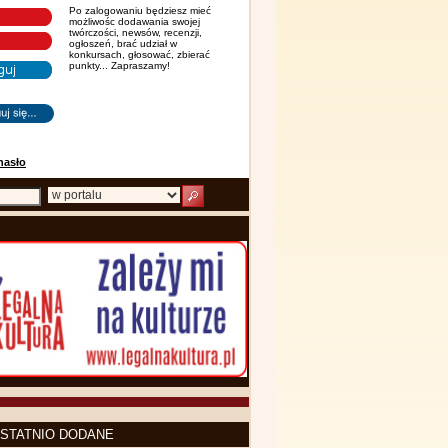
Po zalogowaniu będziesz mieć
możliwośc dodawania swojej
twórczości, newsów, recenzji,
ogłoszeń, brać udział w
konkursach, głosować, zbierać
punkty... Zapraszamy!
hasło
STATNIO DODANE