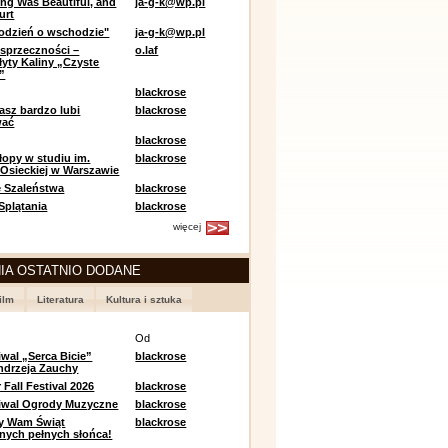
ing Was Beautiful, and
ja-g-k@wp.pl
urt
odzień o wschodzie"
ja-g-k@wp.pl
sprzeczności –
o.laf
łyty Kaliny „Czyste
”
blackrose
asz bardzo lubi
blackrose
wać
blackrose
opy w studiu im.
blackrose
 Osieckiej w Warszawie
 Szaleństwa
blackrose
 Splątania
blackrose
więcej
IA OSTATNIO DODANE
ilm
Literatura
Kultura i sztuka
e
Od
iwal „Serca Bicie”
blackrose
ndrzeja Zauchy
Fall Festival 2026
blackrose
tiwal Ogrody Muzyczne
blackrose
y Wam Świąt
blackrose
nych pełnych słońca!