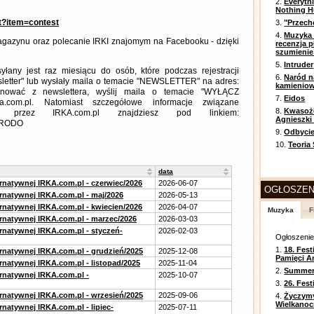
2.
Everyth
Nothing H
nt?item=contest
3.
"Przech
4.
Muzyka 
gazynu oraz polecanie IRKI znajomym na Facebooku - dzięki
recenzja p
szumienie
5.
Intruder
any jest raz miesiącu do osób, które podczas rejestracji
6.
Naród n
letter" lub wysłały maila o temacie "NEWSLETTER" na adres:
kamienio
ezygnować z newslettera, wyślij maila o temacie "WYŁĄCZ
7.
Eidos
a.com.pl. Natomiast szczegółowe informacje związane
8.
Kwasożł
 przez IRKA.com.pl znajdziesz pod linkiem:
Agnieszki
m=RODO
9.
Odbycie
10.
Teoria
data
ernatywnej IRKA.com.pl - czerwiec/2026
2026-06-07
OGŁOSZEN
ernatywnej IRKA.com.pl - maj/2026
2026-05-13
ernatywnej IRKA.com.pl - kwiecien/2026
2026-04-07
Muzyka
F
ernatywnej IRKA.com.pl - marzec/2026
2026-03-03
ernatywnej IRKA.com.pl - styczeń-
2026-02-03
Ogłoszeni
1.
18. Fest
ernatywnej IRKA.com.pl - grudzień/2025
2025-12-08
Pamięci A
rnatywnej IRKA.com.pl - listopad/2025
2025-11-04
2.
Summer 
ernatywnej IRKA.com.pl -
2025-10-07
3.
26. Fes
ernatywnej IRKA.com.pl - wrzesień/2025
2025-09-06
4.
Życzym
Wielkanoc
rnatywnej IRKA.com.pl - lipiec-
2025-07-11