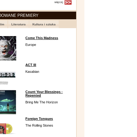
więcej
DOWANE PREMIERY
ilm
Literatura
Kultura i sztuka
Come This Madness
Europe
ACT III
Kasabian
Count Your Blessings -
Repented
Bring Me The Horizon
Foreign Tongues
The Rolling Stones