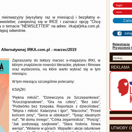
nieinwazyjny (wysyłany raz w miesiącu) i bezpłatny e-
wsletter, zarejestruj się w IRCE i zaznacz opcję "Chcę
la o temacie "NEWSLETTER" na adres: irka(at)irka.com.pl.
ępuj odwrotnie.
Rejestracja
Przypomnij 
y Alternatywnej IRKA.com.pl - marzec/2019
Zapraszamy do lektury marzec e-magazynu IRKI, w
którym znajdziecie nowości literackie, płytowe i filmowe
REKLAMA
oraz wydarzenia, na które warto wybrać się w tym
miesiącu.
W tym miesiącu szczególnie polecamy:
KSIĄŻKI
'Piękna miłość", "Dziewczyna ze Szczepankowa",
"Kruczogranatowe", "Gra na cztery", "Bez żalu",
"Podwórko bez trzepaka. Reportaże z dzieciństwa",
"Wojna i miłość. Katarzyna i Igor", "Macocha", "Przed
końcem zimy", "Serce w obłokach", "Tysiąc idealnych
nut", "W domu innego", "Córka zegarmistrza", "Pościg",
"Jak podrywają szejkowie", "Stara historia. Nowa
UTWORY O
wersja", "Wołanie w górach. Wypadki i akcje ratunkowe