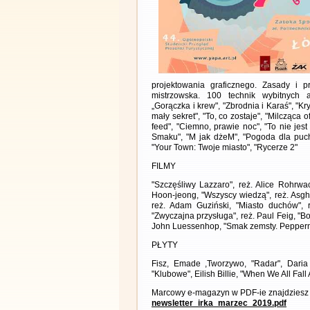
projektowania graficznego. Zasady i p
mistrzowska. 100 technik wybitnych ar
„Gorączka i krew", "Zbrodnia i Karaś", "Kr
mały sekret", "To, co zostaje", "Milcząca 
feed", "Ciemno, prawie noc", "To nie jes
Smaku", "M jak dżeM", "Pogoda dla puch
"Your Town: Twoje miasto", "Rycerze 2"
FILMY
"Szczęśliwy Lazzaro", reż. Alice Rohrwa
Hoon-jeong, "Wszyscy wiedzą", reż. Asgha
reż. Adam Guziński, "Miasto duchów", r
"Zwyczajna przysługa", reż. Paul Feig, "B
John Luessenhop, "Smak zemsty. Peppermin
PŁYTY
Fisz, Emade ,Tworzywo, "Radar", Daria
"Klubowe", Eilish Billie, "When We All Fa
Marcowy e-magazyn w PDF-ie znajdziesz 
newsletter_irka_marzec_2019.pdf