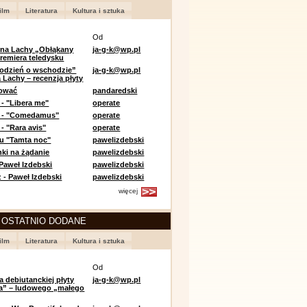
ilm
Literatura
Kultura i sztuka
Od
 na Lachy „Obłąkany
ja-g-k@wp.pl
premiera teledysku
odzień o wschodzie”
ja-g-k@wp.pl
 Lachy – recenzja płyty
lować
pandaredski
 - "Libera me"
operate
e - "Comedamus"
operate
- "Rara avis"
operate
u "Tamta noc"
pawelizdebski
nki na żądanie
pawelizdebski
 Paweł Izdebski
pawelizdebski
 - Paweł Izdebski
pawelizdebski
więcej
 OSTATNIO DODANE
ilm
Literatura
Kultura i sztuka
Od
a debiutanckiej płyty
ja-g-k@wp.pl
lia” – ludowego „małego