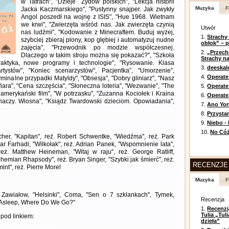
w Tatrach", "Dzieje Żydów polskich", "Lekcja historii
Muzyka
F
Jacka Kaczmarskiego", "Pustynny snajper. Jak zwykły
Angol poszedł na wojnę z ISIS", "Hue 1968. Wietnam
we krwi", "Zwierzęta wśród nas. Jak zwierzęta czynią
Utwór
nas ludźmi", "Kodowanie z Minecraftem. Buduj wyżej,
1.
Strachy
szybciej zbieraj plony, kop głębiej i automatyzuj nudne
obłok” – 
zajęcia", "Przewodnik po modzie współczesnej.
2.
„Przech
Dlaczego w takim stroju można się pokazać?", "Szkoła
Strachy na
raktyka, nowe programy i technologie", "Rysowanie. Klasa
3.
deeska
tystów", "Koniec scenarzystów", Pacjentka”, "Umorzenie”,
4.
Operate
yminalne przypadki Matyldy", "Obsesja", "Dobry gliniarz", "Nasz
ofiara", "Cena szczęścia", "Słoneczna loteria", "Wezwanie", "The
5.
Operat
t amerykański film", "W potrzasku", "Zuzanna Kociołek i Kraina
6.
Operate 
aczy. Wiosna", "Ksiądz Twardowski dzieciom. Opowiadania",
7.
Ano Yor
8.
Przysta
9.
Niebo -
10.
No Cóż
cher, "Kapitan", reż. Robert Schwentke, "Wiedźma", reż. Park
r Farhadi, "Wilkołak", reż. Adrian Panek, "Wspomnienie lata",
eż. Matthew Heineman, "Witaj w raju", reż. George Ratliff,
ohemian Rhapsody", reż. Bryan Singer, "Szybki jak śmierć", reż.
RECENZJE
t", reż. Pierre Morel
Muzyka
F
 Zawiałow, "Helsinki", Coma, "Sen o 7 szklankach", Tymek,
Recenzja
ll Asleep, Where Do We Go?"
1.
Recenzj
Tulia „Tu
pod linkiem:
dzieła”