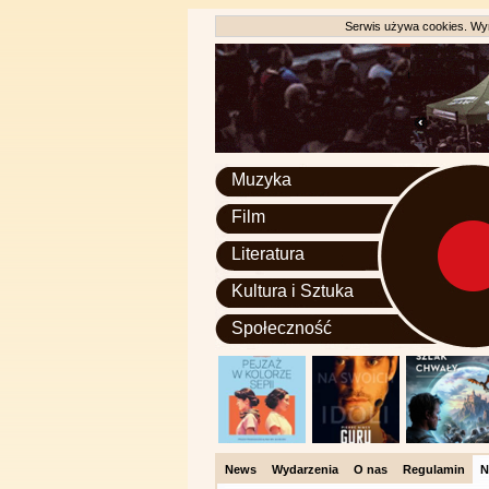
Serwis używa cookies. Wyr
Muzyka
Film
Literatura
Kultura i Sztuka
Społeczność
News
Wydarzenia
O nas
Regulamin
N