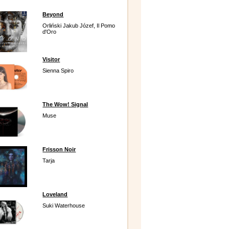
Beyond
Orliński Jakub Józef, Il Pomo
d'Oro
Visitor
Sienna Spiro
The Wow! Signal
Muse
Frisson Noir
Tarja
Loveland
Suki Waterhouse