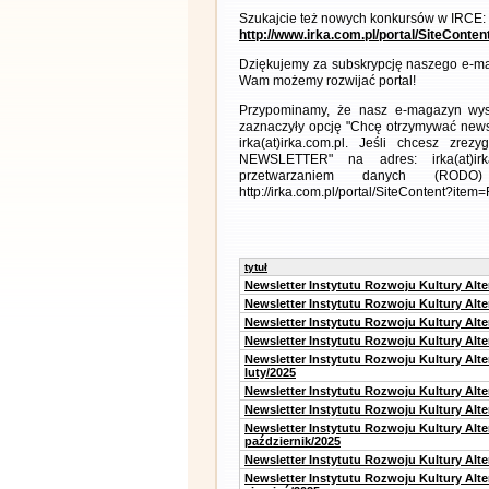
Szukajcie też nowych konkursów w IRCE:
http://www.irka.com.pl/portal/SiteConte
Dziękujemy za subskrypcję naszego e-ma
Wam możemy rozwijać portal!
Przypominamy, że nasz e-magazyn wysył
zaznaczyły opcję "Chcę otrzymywać news
irka(at)irka.com.pl. Jeśli chcesz zr
NEWSLETTER" na adres: irka(at)irk
przetwarzaniem danych (RODO)
http://irka.com.pl/portal/SiteContent?ite
tytuł
Newsletter Instytutu Rozwoju Kultury Alt
Newsletter Instytutu Rozwoju Kultury Alt
Newsletter Instytutu Rozwoju Kultury Alt
Newsletter Instytutu Rozwoju Kultury Alt
Newsletter Instytutu Rozwoju Kultury Alt
luty/2025
Newsletter Instytutu Rozwoju Kultury Alt
Newsletter Instytutu Rozwoju Kultury Alte
Newsletter Instytutu Rozwoju Kultury Alt
październik/2025
Newsletter Instytutu Rozwoju Kultury Alt
Newsletter Instytutu Rozwoju Kultury Alte