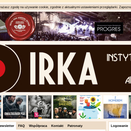
ażasz zgodę na używanie cookie, zgodnie z aktualnymi ustawieniami przeglądarki. Zapozna
ewsletter
FAQ
Współpraca
Kontakt
Patronaty
Logowanie