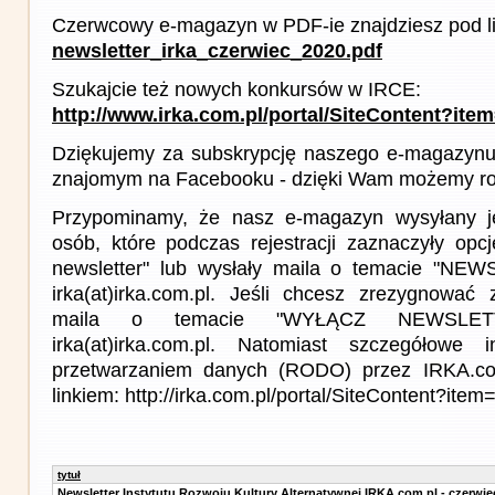
Czerwcowy e-magazyn w PDF-ie znajdziesz pod l
newsletter_irka_czerwiec_2020.pdf
Szukajcie też nowych konkursów w IRCE:
http://www.irka.com.pl/portal/SiteContent?ite
Dziękujemy za subskrypcję naszego e-magazynu 
znajomym na Facebooku - dzięki Wam możemy roz
Przypominamy, że nasz e-magazyn wysyłany j
osób, które podczas rejestracji zaznaczyły op
newsletter" lub wysłały maila o temacie "NE
irka(at)irka.com.pl. Jeśli chcesz zrezygnować z
maila o temacie "WYŁĄCZ NEWSLET
irka(at)irka.com.pl. Natomiast szczegółowe 
przetwarzaniem danych (RODO) przez IRKA.co
linkiem: http://irka.com.pl/portal/SiteContent?it
tytuł
Newsletter Instytutu Rozwoju Kultury Alternatywnej IRKA.com.pl - czerwie