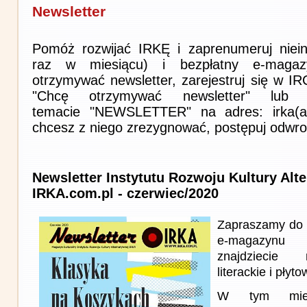
Newsletter
Pomóż rozwijać IRKĘ i zaprenumeruj niein
raz w miesiącu) i bezpłatny e-magaz
otrzymywać newsletter, zarejestruj się w I
"Chcę otrzymywać newsletter" lub 
temacie "NEWSLETTER" na adres: irka(at)i
chcesz z niego zrezygnować, postępuj odwro
Newsletter Instytutu Rozwoju Kultury Alt
IRKA.com.pl - czerwiec/2020
Zapraszamy do 
e-magazynu
znajdziecie 
literackie i płyto
W tym miesi