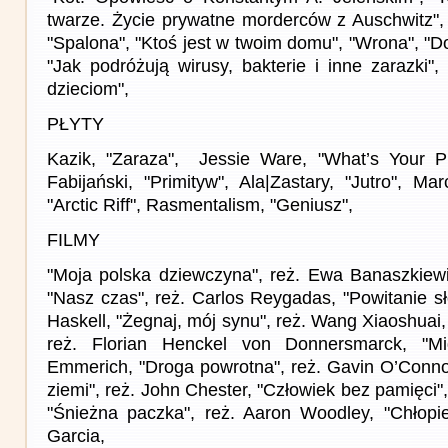
twarze. Życie prywatne morderców z Auschwitz", 
"Spalona", "Ktoś jest w twoim domu", "Wrona", "Do
"Jak podróżują wirusy, bakterie i inne zarazki",
dzieciom",
PŁYTY
Kazik, "Zaraza", Jessie Ware, "What’s Your Pl
Fabijański, "Primityw", Ala|Zastary, "Jutro", Ma
"Arctic Riff", Rasmentalism, "Geniusz",
FILMY
"Moja polska dziewczyna", reż. Ewa Banaszkiew
"Nasz czas", reż. Carlos Reygadas, "Powitanie s
Haskell, "Żegnaj, mój synu", reż. Wang Xiaoshuai,
reż. Florian Henckel von Donnersmarck, "Mi
Emmerich, "Droga powrotna", reż. Gavin O’Conno
ziemi", reż. John Chester, "Człowiek bez pamięci"
"Śnieżna paczka", reż. Aaron Woodley, "Chłopiec
Garcia,