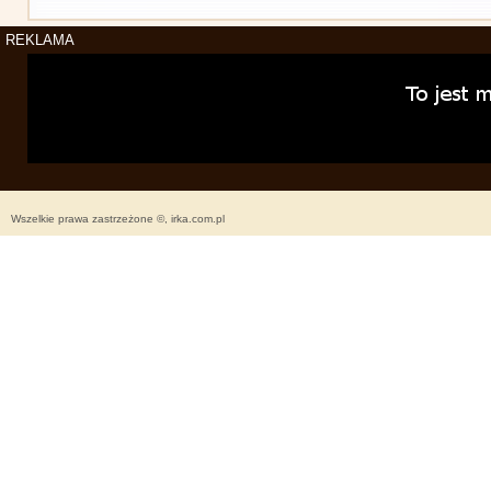
REKLAMA
Wszelkie prawa zastrzeżone ©, irka.com.pl