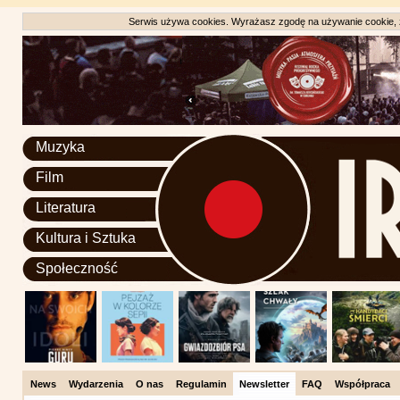
Serwis używa cookies. Wyrażasz zgodę na używanie cookie, zg
Muzyka
Film
Literatura
Kultura i Sztuka
Społeczność
News
Wydarzenia
O nas
Regulamin
Newsletter
FAQ
Współpraca