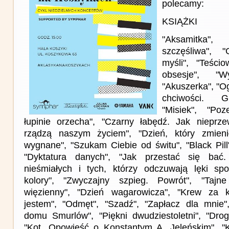
polecamy:
KSIĄŻKI
"Aksamitka
szczęśliwa", 
myśli", "Teści
obsesje", "
"Akuszerka", "Og
chciwości. G
"Misiek", "Po
łupinie orzecha", "Czarny łabędź. Jak nieprze
rządzą naszym życiem", "Dzień, który zmienił
wygnane", "Szukam Ciebie od świtu", "Black Pill"
"Dyktatura danych", "Jak przestać się bać.
nieśmiałych i tych, którzy odczuwają lęki spo
kolory", "Zwyczajny szpieg. Powrót", "Tajne
więzienny", "Dzień wagarowicza", "Krew za k
jestem", "Odmęt", "Szadź", "Zapłacz dla mnie", 
domu Smurlów", "Piękni dwudziestoletni", "Drog
"Kot. Opowieść o Konstantym A. Jeleńskim", "K